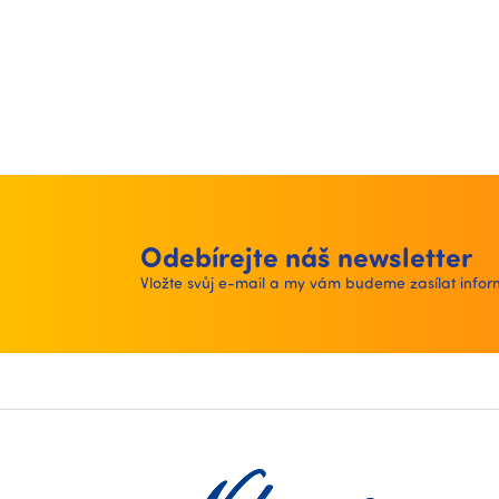
Odebírejte náš newsletter
Vložte svůj e-mail a my vám budeme zasílat inf
Z
á
p
a
t
í