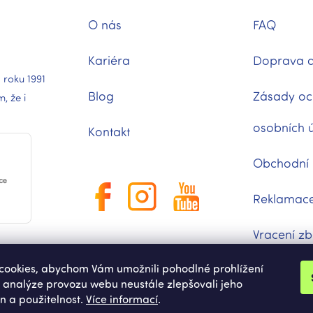
O nás
FAQ
Kariéra
Doprava a
 roku 1991
Blog
Zásady oc
 že i
osobních 
Kontakt
Obchodní
Reklamac
Vracení zb
ookies, abychom Vám umožnili pohodlné prohlížení
Moje obje
 analýze provozu webu neustále zlepšovali jeho
n a použitelnost.
Více informací
.