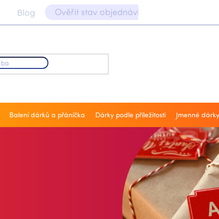
Ověřit stav objednávky 📝
Blog
Balení dárků a přáníčka
Dárky podle příležitosti
Jmenné dárk