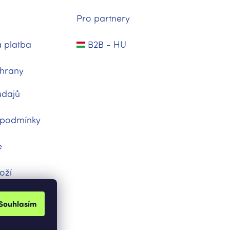
Pro partnery
 platba
B2B - HU
hrany
údajů
 podmínky
e
oží
dnávka
Souhlasím