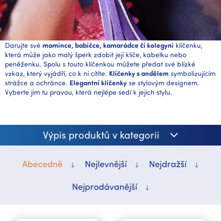
Darujte své
mamince, babičce, kamarádce či kolegyni
klíčenku,
která může jako malý šperk zdobit její klíče, kabelku nebo
peněženku. Spolu s touto klíčenkou můžete předat své blízké
vzkaz, který vyjádří, co k ní cítíte.
Klíčenky s andělem
symbolizujícím
strážce a ochránce.
Elegantní klíčenky
se stylovým designem.
Vyberte jim tu pravou, která nejlépe sedí k jejich stylu.
Výpis produktů v kategorii
Abecedně
Nejlevnější
Nejdražší
Nejprodávanější
V