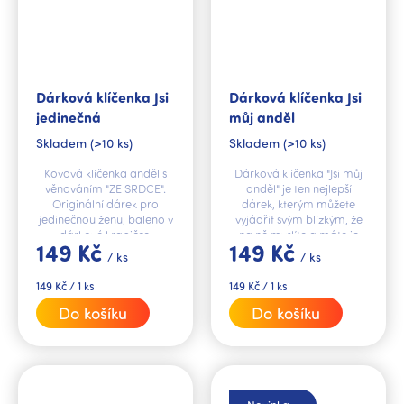
Dárková klíčenka Jsi
Dárková klíčenka Jsi
jedinečná
můj anděl
Skladem
(>10 ks)
Skladem
(>10 ks)
Kovová klíčenka anděl s
Dárková klíčenka "Jsi můj
věnováním "ZE SRDCE".
anděl" je ten nejlepší
Originální dárek pro
dárek, kterým můžete
jedinečnou ženu, baleno v
vyjádřit svým blízkým, že
dárkové krabičce.
na ně myslíte a máte je
149 Kč
149 Kč
rádi.
/ ks
/ ks
Měrná
Měrná
149 Kč / 1 ks
149 Kč / 1 ks
cena:
cena:
Do košíku
Do košíku