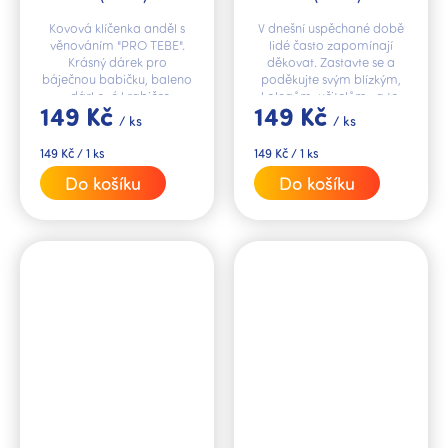
Kovová klíčenka anděl s
V dnešní uspěchané době
věnováním "PRO TEBE".
lidé často zapomínají
Krásný dárek pro
děkovat. Zastavte se a
báječnou babičku, baleno
poděkujte svým blízkým,
v dárkové krabičce.
kolegům, učitelům za to,
149 Kč
149 Kč
co pro vás udělali. Darujte
/ ks
/ ks
stylovou klíčenku s
věnováním.
Měrná
Měrná
149 Kč / 1 ks
149 Kč / 1 ks
cena:
cena:
Do košíku
Do košíku