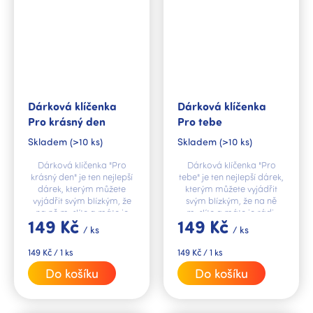
Dárková klíčenka
Dárková klíčenka
Pro krásný den
Pro tebe
Skladem
(>10 ks)
Skladem
(>10 ks)
Dárková klíčenka "Pro
Dárková klíčenka "Pro
krásný den" je ten nejlepší
tebe" je ten nejlepší dárek,
dárek, kterým můžete
kterým můžete vyjádřit
vyjádřit svým blízkým, že
svým blízkým, že na ně
na ně myslíte a máte je
myslíte a máte je rádi.
149 Kč
149 Kč
rádi.
/ ks
/ ks
Měrná
Měrná
149 Kč / 1 ks
149 Kč / 1 ks
cena:
cena:
Do košíku
Do košíku