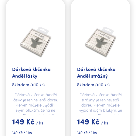
ý
p
i
s
p
r
o
d
u
k
Dárková klíčenka
Dárková klíčenka
t
Anděl lásky
Anděl strážný
ů
Skladem
(>10 ks)
Skladem
(>10 ks)
Dárková klíčenka "Anděl
Dárková klíčenka "Anděl
lásky" je ten nejlepší dárek,
strážný" je ten nejlepší
kterým můžete vyjádřit
dárek, kterým můžete
svým blízkým, že na ně
vyjádřit svým blízkým, že
myslíte a máte je rádi.
na ně myslíte a máte je
149 Kč
149 Kč
rádi.
/ ks
/ ks
Měrná
Měrná
149 Kč / 1 ks
149 Kč / 1 ks