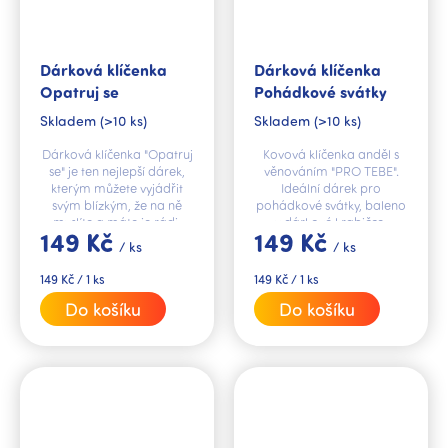
Dárková klíčenka
Dárková klíčenka
Opatruj se
Pohádkové svátky
Skladem
(>10 ks)
Skladem
(>10 ks)
Dárková klíčenka "Opatruj
Kovová klíčenka anděl s
se" je ten nejlepší dárek,
věnováním "PRO TEBE".
kterým můžete vyjádřit
Ideální dárek pro
svým blízkým, že na ně
pohádkové svátky, baleno
myslíte a máte je rádi.
v dárkové krabičce.
149 Kč
149 Kč
/ ks
/ ks
Měrná
Měrná
149 Kč / 1 ks
149 Kč / 1 ks
cena:
cena:
Do košíku
Do košíku