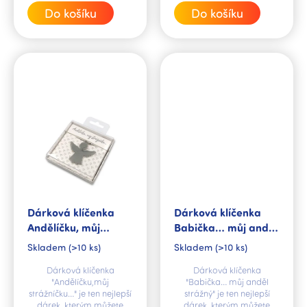
cena:
cena:
Do košíku
Do košíku
Dárková klíčenka
Dárková klíčenka
Andělíčku, můj
Babička… můj anděl
strážníčku…
strážný
Skladem
(>10 ks)
Skladem
(>10 ks)
Dárková klíčenka
Dárková klíčenka
"Andělíčku,můj
"Babička… můj anděl
strážníčku…" je ten nejlepší
strážný" je ten nejlepší
dárek, kterým můžete
dárek, kterým můžete