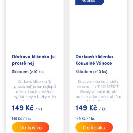
Novinka
Dárková klíčenka Jsi
Dárková klíčenka
prostě nej
Kouzelné Vánoce
Skladem
(>10 ks)
Skladem
(>10 ks)
Dárková klíčenka "Jsi
Kovová klíčenka anděl s
prostě nej" je ten nejlepší
věnováním "PRO ŠTĚSTÍ".
dárek, kterým můžete
Skvělý vánoční dárek,
vyjádřit svým blízkým, že
baleno v dárkové krabičce
na ně myslíte a máte je
s přáním "Kouzelné
149 Kč
149 Kč
rádi.
Vánoce".
/ ks
/ ks
Měrná
Měrná
149 Kč / 1 ks
149 Kč / 1 ks
cena:
cena:
Do košíku
Do košíku