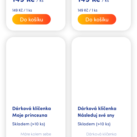
/ ks
/ ks
rádi.
stylovou klíčenku s
věnováním.
Měrná
Měrná
149 Kč / 1 ks
149 Kč / 1 ks
cena:
cena:
Do košíku
Do košíku
Dárková klíčenka
Dárková klíčenka
Moje princezna
Následuj své sny
Skladem
(>10 ks)
Skladem
(>10 ks)
Máte kolem sebe
Dárková klíčenka