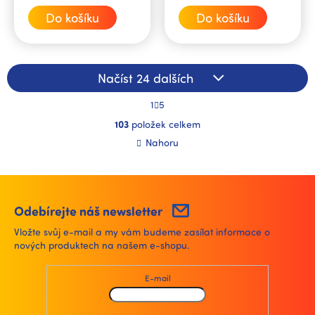
cena:
cena:
Do košíku
Do košíku
Načíst 24 dalších
S
1
5
t
O
r
103
položek celkem
v
á
l
Nahoru
n
á
k
d
o
a
v
á
c
n
í
Odebírejte náš newsletter
í
p
Vložte svůj e-mail a my vám budeme zasílat informace o
r
nových produktech na našem e-shopu.
v
k
y
E-mail
v
ý
p