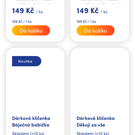
vyjádřit svým blízkým, že
vyjádřit svým blízkým, že
149 Kč
149 Kč
na ně myslíte a máte je
na ně myslíte a máte je
/ ks
/ ks
rádi.
rádi.
Měrná
Měrná
149 Kč / 1 ks
149 Kč / 1 ks
cena:
cena:
Do košíku
Do košíku
Novinka
Dárková klíčenka
Dárková klíčenka
Báječná babička
Děkuji za vše
Skladem
(>10 ks)
Skladem
(>10 ks)