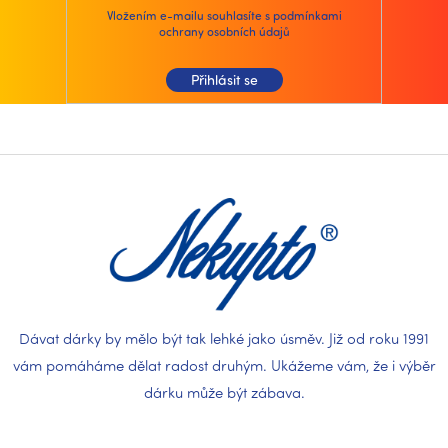
i
Vložením e-mailu souhlasíte s
podmínkami
ochrany osobních údajů
s
u
Přihlásit se
Z
á
p
a
t
í
Dávat dárky by mělo být tak lehké jako úsměv. Již od roku 1991
vám pomáháme dělat radost druhým. Ukážeme vám, že i výběr
dárku může být zábava.