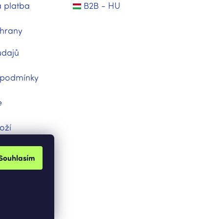
 platba
B2B - HU
hrany
údajů
 podmínky
e
oží
dnávka
Souhlasím