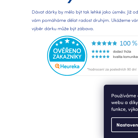
Dávat dárky by mělo být tak lehké jako úsměv. Již od
vám pomáháme dělat radost druhým. Ukážeme vám,
výběr dárku může být zábava.
Používáme c
webu a díky
funkce, výko
Nastaven