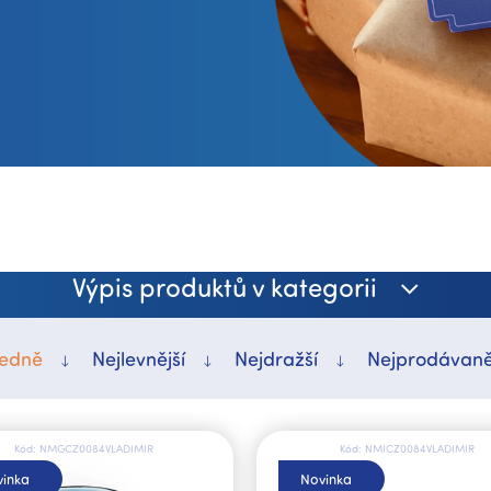
Výpis produktů v kategorii
edně
Nejlevnější
Nejdražší
Nejprodávaně
Kód:
NMGCZ0084VLADIMIR
Kód:
NMICZ0084VLADIMIR
inka
Novinka