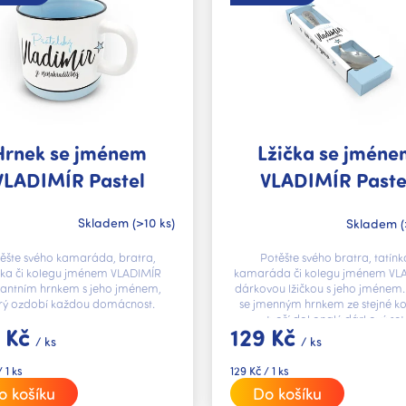
Hrnek se jménem
Lžička se jméne
VLADIMÍR Pastel
VLADIMÍR Paste
Skladem
(>10 ks)
Skladem
(
ěšte svého kamaráda, bratra,
Potěšte svého bratra, tatínk
nka či kolegu jménem VLADIMÍR
kamaráda či kolegu jménem VL
gantním hrnkem s jeho jménem,
dárkovou lžičkou s jeho jménem.
erý ozdobí každou domácnost.
se jmenným hrnkem ze stejné ko
tvoří dokonalý dárkový set
 Kč
129 Kč
/ ks
/ ks
Měrná
 1 ks
129 Kč / 1 ks
cena:
o košíku
Do košíku