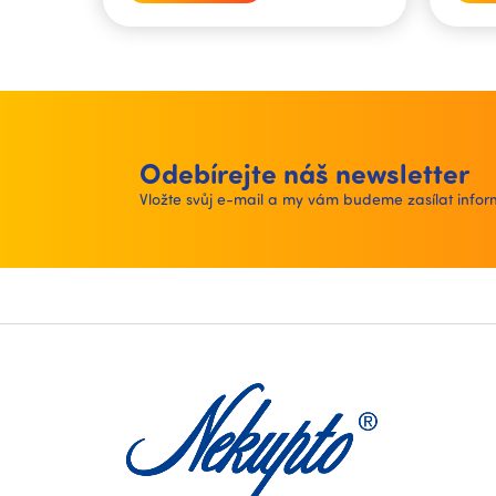
Odebírejte náš newsletter
Vložte svůj e-mail a my vám budeme zasílat inf
Z
á
p
a
t
í