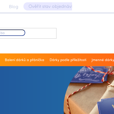
Ověřit stav objednávky 📝
Blog
Balení dárků a přáníčka
Dárky podle příležitosti
Jmenné dárk