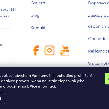
Kariéra
Doprava a
 roku 1991
Blog
Zásady oc
 že i
osobních 
Kontakt
Obchodní
Reklamac
Vracení zb
ookies, abychom Vám umožnili pohodlné prohlížení
Moje obje
 analýze provozu webu neustále zlepšovali jeho
n a použitelnost.
Více informací
.
í