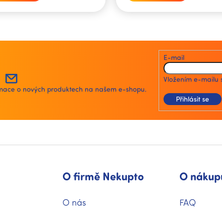
O
v
l
á
E-mail
d
a
Vložením e-mailu 
c
ormace o nových produktech na našem e-shopu.
í
Přihlásit se
p
r
v
k
y
v
ý
p
O firmě Nekupto
O nákup
i
s
u
O nás
FAQ