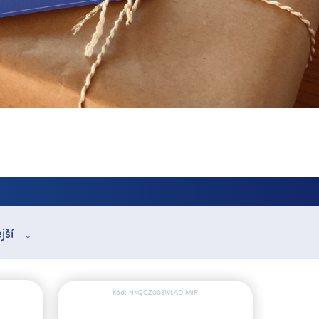
jší
Kód:
NKQCZ0031VLADIMIR