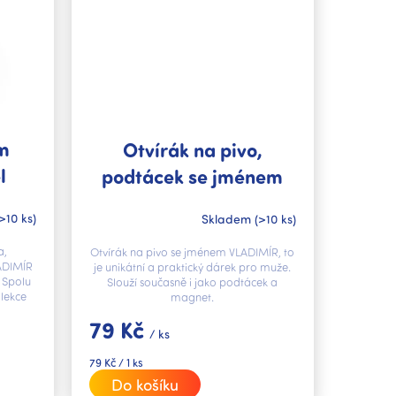
m
Otvírák na pivo,
l
podtácek se jménem
VLADIMÍR V.I.P.
>10 ks)
Skladem
(>10 ks)
a,
Otvírák na pivo se jménem VLADIMÍR, to
ADIMÍR
je unikátní a praktický dárek pro muže.
 Spolu
Slouží současně i jako podtácek a
lekce
magnet.
.
79 Kč
/ ks
Měrná
79 Kč / 1 ks
cena:
Do košíku