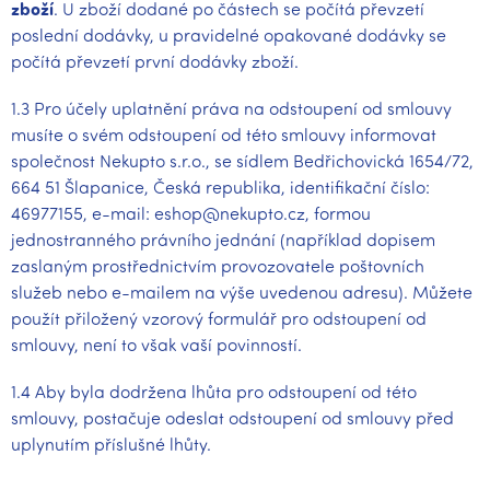
zboží
. U zboží dodané po částech se počítá převzetí
poslední dodávky, u pravidelné opakované dodávky se
počítá převzetí první dodávky zboží.
1.3 Pro účely uplatnění práva na odstoupení od smlouvy
musíte o svém odstoupení od této smlouvy informovat
společnost Nekupto s.r.o., se sídlem Bedřichovická 1654/72,
664 51 Šlapanice, Česká republika, identifikační číslo:
46977155, e-mail: eshop@nekupto.cz, formou
jednostranného právního jednání (například dopisem
zaslaným prostřednictvím provozovatele poštovních
služeb nebo e-mailem na výše uvedenou adresu). Můžete
použít přiložený vzorový formulář pro odstoupení od
smlouvy, není to však vaší povinností.
1.4 Aby byla dodržena lhůta pro odstoupení od této
smlouvy, postačuje odeslat odstoupení od smlouvy před
uplynutím příslušné lhůty.