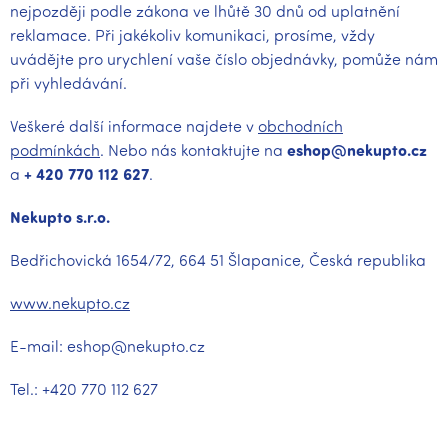
nejpozději podle zákona ve lhůtě 30 dnů od uplatnění
reklamace. Při jakékoliv komunikaci, prosíme, vždy
uvádějte pro urychlení vaše číslo objednávky, pomůže nám
při vyhledávání.
Veškeré další informace najdete v
obchodních
podmínkách
. Nebo nás kontaktujte na
eshop@nekupto.cz
a
+ 420 770 112 627
.
Nekupto s.r.o.
Bedřichovická 1654/72, 664 51 Šlapanice, Česká republika
www.nekupto.cz
E-mail: eshop@nekupto.cz
Tel.: +420 770 112 627