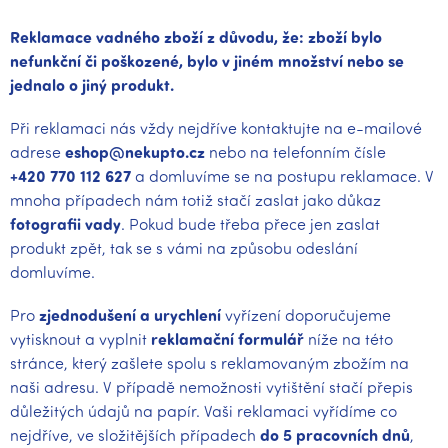
Reklamace vadného zboží z důvodu, že: zboží bylo
nefunkční či poškozené, bylo v jiném množství nebo se
jednalo o jiný produkt.
Při reklamaci nás vždy nejdříve kontaktujte na e-mailové
adrese
eshop@nekupto.cz
nebo na telefonním čísle
+420 770 112 627
a domluvíme se na postupu reklamace. V
mnoha případech nám totiž stačí zaslat jako důkaz
fotografii vady
. Pokud bude třeba přece jen zaslat
produkt zpět, tak se s vámi na způsobu odeslání
domluvíme.
Pro
zjednodušení a urychlení
vyřízení doporučujeme
vytisknout a vyplnit
reklamační formulář
níže na této
stránce, který zašlete spolu s reklamovaným zbožím na
naši adresu. V případě nemožnosti vytištění stačí přepis
důležitých údajů na papír. Vaši reklamaci vyřídíme co
nejdříve, ve složitějších případech
do 5 pracovních dnů
,