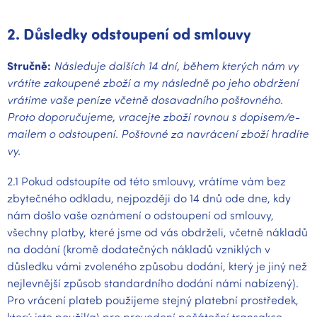
2. Důsledky odstoupení od smlouvy
Stručně:
Následuje dalších 14 dní, během kterých nám vy
vrátíte zakoupené zboží a my následně po jeho obdržení
vrátíme vaše peníze včetně dosavadního poštovného.
Proto doporučujeme, vracejte zboží rovnou s dopisem/e-
mailem o odstoupení. Poštovné za navrácení zboží hradíte
vy.
2.1 Pokud odstoupíte od této smlouvy, vrátíme vám bez
zbytečného odkladu, nejpozději do 14 dnů ode dne, kdy
nám došlo vaše oznámení o odstoupení od smlouvy,
všechny platby, které jsme od vás obdrželi, včetně nákladů
na dodání (kromě dodatečných nákladů vzniklých v
důsledku vámi zvoleného způsobu dodání, který je jiný než
nejlevnější způsob standardního dodání námi nabízený).
Pro vrácení plateb použijeme stejný platební prostředek,
který jste použil(a) pro provedení počáteční transakce,