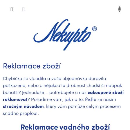
Přejít
Nákup
na
obsah
košík
Reklamace zboží
Chybička se vloudila a vaše objednávka dorazila
poškozená, nebo o nějakou tu drobnost chudší či naopak
bohatší? Jednoduše – potřebujete u nás
zakoupené zboží
reklamovat
? Poradíme vám, jak na to. Řiďte se naším
stručným návodem
, který vám pomůže celým procesem
snadno proplout.
Reklamace vadného zboží