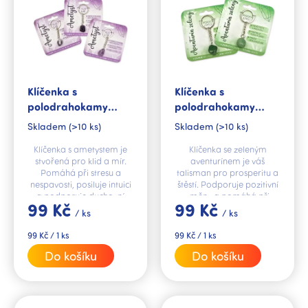
p
r
o
d
u
k
Klíčenka s
Klíčenka s
t
polodrahokamy
polodrahokamy
ů
Ametyst
Aventurín zelený
Skladem
(>10 ks)
Skladem
(>10 ks)
Klíčenka s ametystem je
Klíčenka se zeleným
stvořená pro klid a mír.
aventurínem je váš
Pomáhá při stresu a
talisman pro prosperitu a
nespavosti, posiluje intuici
štěstí. Podporuje pozitivní
a podporuje duchovní
změny a pomáhá při
99 Kč
99 Kč
růst.
důležitých rozhodnutích.
/ ks
/ ks
Měrná
Měrná
99 Kč / 1 ks
99 Kč / 1 ks
cena:
cena:
Do košíku
Do košíku