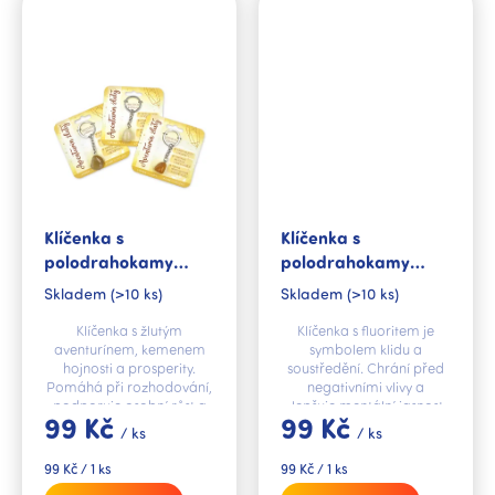
Klíčenka s
Klíčenka s
polodrahokamy
polodrahokamy
Aventurín žlutý
Fluorit
Skladem
(>10 ks)
Skladem
(>10 ks)
Klíčenka s žlutým
Klíčenka s fluoritem je
aventurínem, kemenem
symbolem klidu a
hojnosti a prosperity.
soustředění. Chrání před
Pomáhá při rozhodování,
negativními vlivy a
podporuje osobní růst a
zlepšuje mentální jasnost.
99 Kč
99 Kč
kreativitu.
/ ks
/ ks
Měrná
Měrná
99 Kč / 1 ks
99 Kč / 1 ks
cena:
cena: