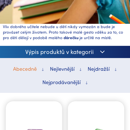
Vliv dobré
ho učitele nebude u dětí nikdy vymazán a bude je
provázet celým životem. Proto takové malé gesto vděku za to, co
pro děti dělají v podobě malého
dárečku
je určitě na místě.
Výpis produktů v kategorii
Abecedně
Nejlevnější
Nejdražší
Nejprodávanější
V
ý
p
i
s