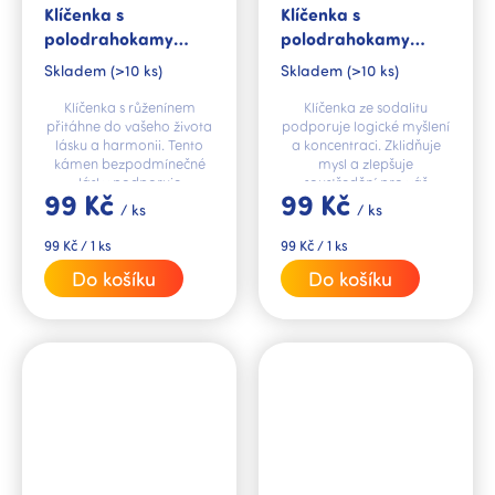
Klíčenka s
Klíčenka s
polodrahokamy
polodrahokamy
Růženín
Sodalit
Skladem
(>10 ks)
Skladem
(>10 ks)
Klíčenka s růženínem
Klíčenka ze sodalitu
přitáhne do vašeho života
podporuje logické myšlení
lásku a harmonii. Tento
a koncentraci. Zklidňuje
kámen bezpodmínečné
mysl a zlepšuje
lásky podporuje
soustředění pro váš
99 Kč
99 Kč
harmonické vztahy a
úspěch.
/ ks
/ ks
pomáhá při
emocionálním zklamání.
Měrná
Měrná
99 Kč / 1 ks
99 Kč / 1 ks
cena:
cena:
Do košíku
Do košíku