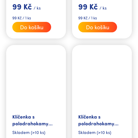
dodává odvahu k novým
podporuje jasnou mysl.
99 Kč
99 Kč
výzvám.
/ ks
/ ks
Měrná
Měrná
99 Kč / 1 ks
99 Kč / 1 ks
cena:
cena:
Do košíku
Do košíku
Klíčenka s
Klíčenka s
polodrahokamy
polodrahokamy
Magnezit
Obsidián černý
Skladem
(>10 ks)
Skladem
(>10 ks)