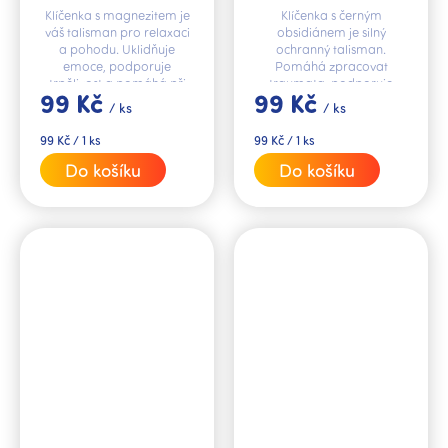
Klíčenka s magnezitem je
Klíčenka s černým
váš talisman pro relaxaci
obsidiánem je silný
a pohodu. Uklidňuje
ochranný talisman.
emoce, podporuje
Pomáhá zpracovat
trpělivost a pomáhá při
traumata, podporuje
99 Kč
99 Kč
nespavosti.
vnitřní sílu a chrání před
/ ks
/ ks
negativitou.
Měrná
Měrná
99 Kč / 1 ks
99 Kč / 1 ks
cena:
cena:
Do košíku
Do košíku