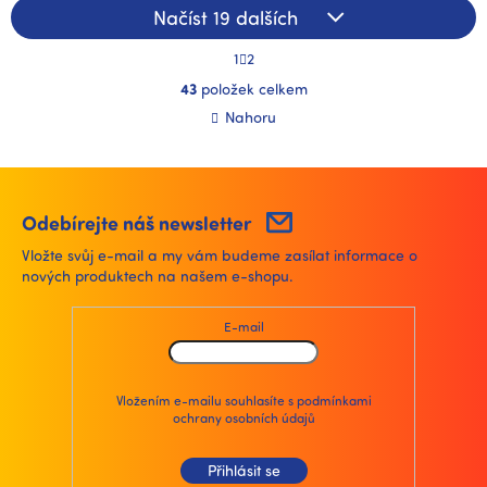
Načíst 19 dalších
S
1
2
t
O
r
43
položek celkem
v
á
l
Nahoru
n
á
k
d
o
a
v
á
c
n
í
Odebírejte náš newsletter
í
p
Vložte svůj e-mail a my vám budeme zasílat informace o
r
nových produktech na našem e-shopu.
v
k
y
E-mail
v
ý
p
i
Vložením e-mailu souhlasíte s
podmínkami
ochrany osobních údajů
s
u
Přihlásit se