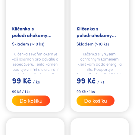
Klíčenka s
Klíčenka s
polodrahokamy
polodrahokamy
Tygří oko
Tyrkys
Skladem
(>10 ks)
Skladem
(>10 ks)
Klíčenka s tygřím okem je
Klíčenka s tyrkysem,
váš talisman pro odvahu a
ochranným kamenem,
sebedůvěru. Tento kámen
který vám dodá energii a
posiluje vnitřní sílu a chrání
sílu. Podporuje
před negativní energií.
komunikaci a přináší štěstí
99 Kč
99 Kč
Mějte svůj ochranný
a prosperitu.
/ ks
/ ks
talisman vždy po ruce.
Měrná
Měrná
99 Kč / 1 ks
99 Kč / 1 ks
cena:
cena:
Do košíku
Do košíku