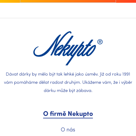
Z
á
p
a
t
í
Dávat dárky by mělo být tak lehké jako úsměv. Již od roku 1991
vám pomáháme dělat radost druhým. Ukážeme vám, že i výběr
dárku může být zábava.
O firmě Nekupto
O nás