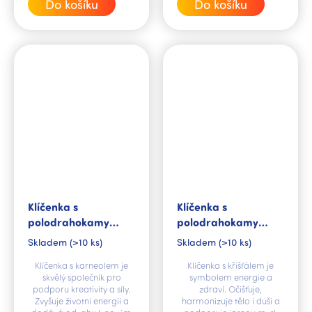
Do košíku
Do košíku
Klíčenka s
Klíčenka s
polodrahokamy
polodrahokamy
Karneol
Křišťál
Skladem
(>10 ks)
Skladem
(>10 ks)
Klíčenka s karneolem je
Klíčenka s křišťálem je
skvělý společník pro
symbolem energie a
podporu kreativity a síly.
zdraví. Očišťuje,
Zvyšuje životní energii a
harmonizuje tělo i duši a