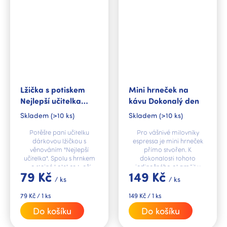
Lžička s potiskem
Mini hrneček na
Nejlepší učitelka
kávu Dokonalý den
Original
Skladem
(>10 ks)
Skladem
(>10 ks)
Potěšte paní učitelku
Pro vášnivé milovníky
dárkovou lžičkou s
espressa je mini hrneček
věnováním "Nejlepší
přímo stvořen. K
učitelka". Spolu s hrnkem
dokonalosti tohoto
ze stejné kolekce tvoří
jedinečného okamžiku
79 Kč
149 Kč
dokonalý dárkový set.
vám už chybí jen stylový
/ ks
/ ks
hrnek na kávu s textem
"Dokonalý den začíná
Měrná
Měrná
79 Kč / 1 ks
149 Kč / 1 ks
kávou".
cena:
cena:
Do košíku
Do košíku