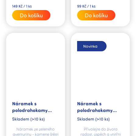
"No stress. Hlavně klídek!".
Měrná
Měrná
149 Kč / 1 ks
99 Kč / 1 ks
cena:
cena:
Do košíku
Do košíku
Novinka
Náramek s
Náramek s
polodrahokamy
polodrahokamy
Aventurín zelený
Aventurín zelený -
Skladem
(>10 ks)
Skladem
(>10 ks)
Pro každodenní
Náramek ze zeleného
Přivolejte do života
štěstí
aventurínu - kamene štěstí
radost, úspěch a vnitřní