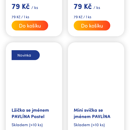
sestru, kamarádku nebo
s jejím jménem. Spolu se
79 Kč
79 Kč
kolegyni.
jmenným hrnkem ze stejné
/ ks
/ ks
kolekce tvoří dokonalý
dárkový set.
Měrná
Měrná
79 Kč / 1 ks
79 Kč / 1 ks
cena:
cena:
Do košíku
Do košíku
Novinka
Lžička se jménem
Mini svíčka se
PAVLÍNA Pastel
jménem PAVLÍNA
Skladem
(>10 ks)
Skladem
(>10 ks)