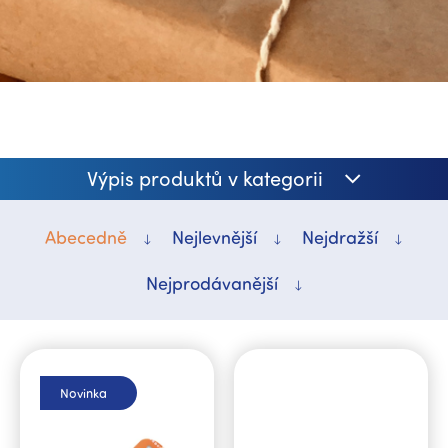
Výpis produktů v kategorii
Abecedně
Nejlevnější
Nejdražší
Nejprodávanější
V
ý
p
Novinka
i
s