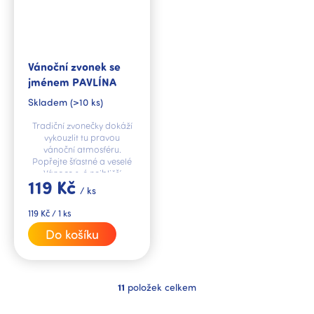
Vánoční zvonek se
jménem PAVLÍNA
Skladem
(>10 ks)
Tradiční zvonečky dokáží
vykouzlit tu pravou
vánoční atmosféru.
Popřejte šťastné a veselé
Vánoce své nejbližší
119 Kč
jménem PAVLÍNA.
/ ks
Měrná
119 Kč / 1 ks
cena:
Do košíku
11
položek celkem
O
v