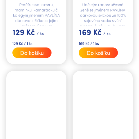
Potěšte svou sestru,
Udělejte radost úžasné
maminku, kamarádku či
ženě se jménem PAVLÍNA
kolegyni jménem PAVLÍNA
dárkovou svíčkou ze 100%
dárkovou lžičkou s jejím
sojového vosku s vůní
jménem. Spolu se
citronové trávy a zázvoru.
129 Kč
169 Kč
jmenným hrnkem ze stejné
/ ks
/ ks
kolekce tvoří dokonalý
dárkový set.
Měrná
Měrná
129 Kč / 1 ks
169 Kč / 1 ks
cena:
cena:
Do košíku
Do košíku