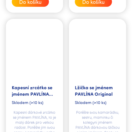
Do košíku
Do košíku
Kapesní zrcátko se
Lžička se jménem
jménem PAVLÍNA
PAVLÍNA Original
V.I.P.
Skladem
(>10 ks)
Skladem
(>10 ks)
Kapesní dárkové zrcátko
Potěšte svou kamarádku,
se jménem PAVLÍNA, to je
sestru, maminku či
malý dárek pro velkou
kolegyni jménem
radost. Potěšte jím svou
PAVLÍNA dárkovou lžičkou