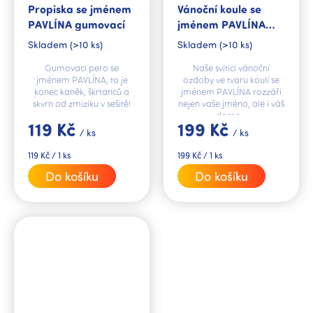
Propiska se jménem
Vánoční koule se
PAVLÍNA gumovací
jménem PAVLÍNA
svítící
Skladem
(>10 ks)
Skladem
(>10 ks)
Gumovací pero se
Naše svítící vánoční
jménem PAVLÍNA, to je
ozdoby ve tvaru koulí se
konec kaněk, škrtanců a
jménem PAVLÍNA rozzáří
skvrn od zmizíku v sešitě!
nejen vaše jméno, ale i váš
domov.
119 Kč
199 Kč
/ ks
/ ks
Měrná
Měrná
119 Kč / 1 ks
199 Kč / 1 ks
cena:
cena:
Do košíku
Do košíku