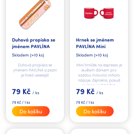
p
r
o
d
u
k
Duhová propiska se
Hrnek se jménem
t
jménem PAVLÍNA
PAVLÍNA Mini
ů
Skladem
(>10 ks)
Skladem
(>10 ks)
Duhová propiska se
Mini hrníček na espresso je
jménem PAVLÍNA a psaní
skvělým dárkem pro
je hned veselejší!
každou milovnici tohoto
nápoje. Zejména, pokud
se jmenuje PAVLÍNA.
79 Kč
79 Kč
/ ks
/ ks
Měrná
Měrná
79 Kč / 1 ks
79 Kč / 1 ks
cena:
cena:
Do košíku
Do košíku