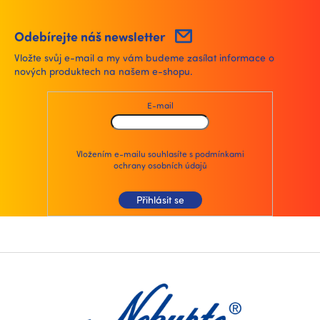
l
á
d
Odebírejte náš newsletter
a
Vložte svůj e-mail a my vám budeme zasílat informace o
c
nových produktech na našem e-shopu.
í
p
r
E-mail
v
k
y
v
Vložením e-mailu souhlasíte s
podmínkami
ochrany osobních údajů
ý
p
i
Přihlásit se
s
u
Z
á
p
a
t
í