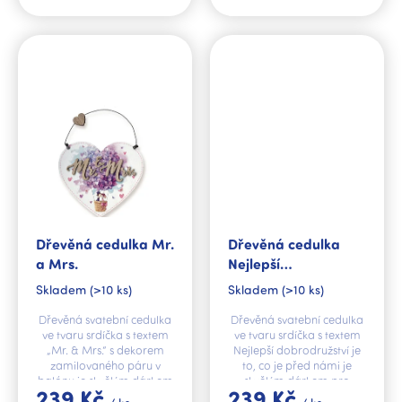
Dřevěná cedulka Mr.
Dřevěná cedulka
a Mrs.
Nejlepší
dobrodružství
Skladem
(>10 ks)
Skladem
(>10 ks)
Dřevěná svatební cedulka
Dřevěná svatební cedulka
ve tvaru srdíčka s textem
ve tvaru srdíčka s textem
„Mr. & Mrs.“ s dekorem
Nejlepší dobrodružství je
zamilovaného páru v
to, co je před námi je
balónu je skvělým dárkem
skvělým dárkem pro
239 Kč
239 Kč
pro novomanžele.
novomanžele.