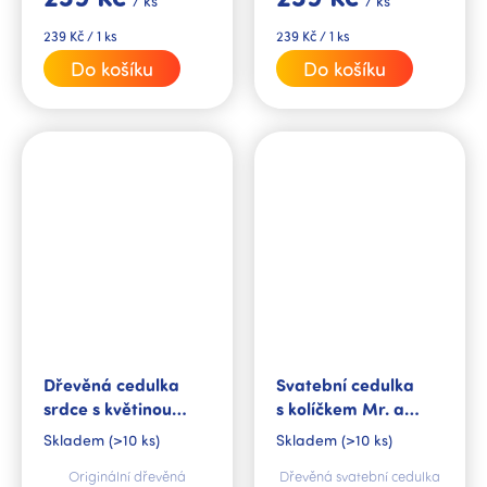
/ ks
/ ks
Měrná
Měrná
239 Kč / 1 ks
239 Kč / 1 ks
cena:
cena:
Do košíku
Do košíku
Dřevěná cedulka
Svatební cedulka
srdce s květinou
s kolíčkem Mr. a
Tvoříme rodinu
Mrs.
Skladem
(>10 ks)
Skladem
(>10 ks)
Originální dřevěná
Dřevěná svatební cedulka