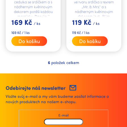
cedulka se srdíčkem a s
ve tvaru srdíčka s textem
nádherným květinovým
„Mr. & Mrs.“ a s
dekorem potěší každou
nádherným květinovým
maminku. Darujte jí
dekorem je skvělým
169 Kč
119 Kč
stylovou dekoraci s milým
dárkem pro
/ ks
/ ks
věnováním „Společně
novomanžele.
tvoříme rodinu“ a...
Měrná
Měrná
169 Kč / 1 ks
119 Kč / 1 ks
cena:
cena:
Do košíku
Do košíku
6
položek celkem
O
v
l
á
d
Odebírejte náš newsletter
a
Vložte svůj e-mail a my vám budeme zasílat informace o
c
nových produktech na našem e-shopu.
í
p
r
E-mail
v
k