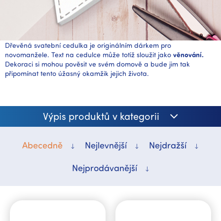
Dřevěná svatební cedulka
je originálním dárkem pro
novomanžele. Text na cedulce může totiž sloužit jako
věnování.
Dekoraci si mohou pověsit ve svém domově a bude jim tak
připomínat tento úžasný okamžik jejich života.
Výpis produktů v kategorii
Abecedně
Nejlevnější
Nejdražší
Nejprodávanější
V
ý