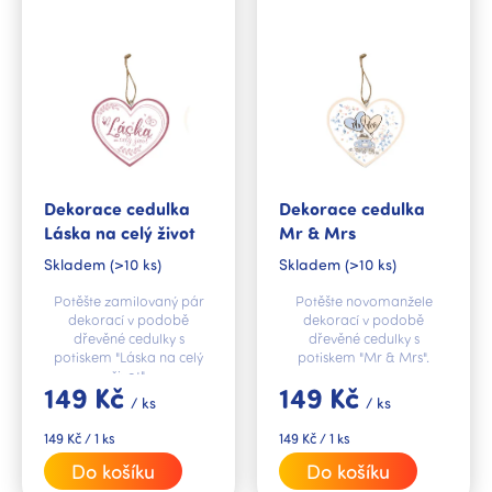
p
i
s
p
r
o
d
u
k
Dekorace cedulka
Dekorace cedulka
t
Láska na celý život
Mr & Mrs
ů
Skladem
(>10 ks)
Skladem
(>10 ks)
Potěšte zamilovaný pár
Potěšte novomanžele
dekorací v podobě
dekorací v podobě
dřevěné cedulky s
dřevěné cedulky s
potiskem "Láska na celý
potiskem "Mr & Mrs".
život".
149 Kč
149 Kč
/ ks
/ ks
Měrná
Měrná
149 Kč / 1 ks
149 Kč / 1 ks
cena:
cena:
Do košíku
Do košíku