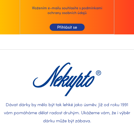
y
v
Vložením e-mailu souhlasíte s
podmínkami
ochrany osobních údajů
ý
p
i
Přihlásit se
s
u
Z
á
p
a
t
í
Dávat dárky by mělo být tak lehké jako úsměv. Již od roku 1991
vám pomáháme dělat radost druhým. Ukážeme vám, že i výběr
dárku může být zábava.