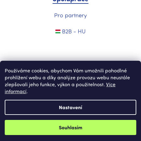
Pro partnery
B2B - HU
Používáme cookies, abychom Vám umožnili pohodlné
prohlížení webu a díky analýze provozu webu neustále
zlepšovali jeho funkce, výkon a použitelnost.
Více
informací
.
Vytvořil Shoptet
Nastavení
Copyright 2026
Nekupto.cz
. Všechna práva vyhrazena.
Upravit
Souhlasím
nastavení cookies