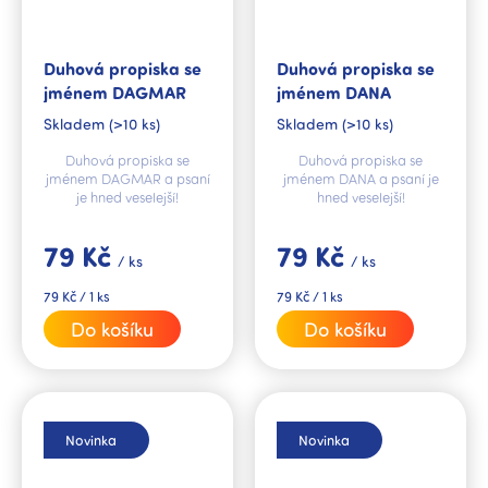
Duhová propiska se
Duhová propiska se
jménem DAGMAR
jménem DANA
Skladem
(>10 ks)
Skladem
(>10 ks)
Duhová propiska se
Duhová propiska se
jménem DAGMAR a psaní
jménem DANA a psaní je
je hned veselejší!
hned veselejší!
79 Kč
79 Kč
/ ks
/ ks
Měrná
Měrná
79 Kč / 1 ks
79 Kč / 1 ks
cena:
cena:
Do košíku
Do košíku
Novinka
Novinka