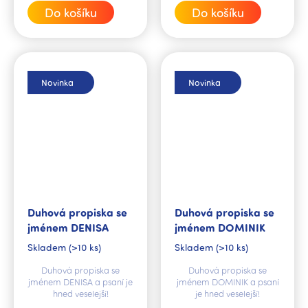
cena:
cena:
Do košíku
Do košíku
Novinka
Novinka
Duhová propiska se
Duhová propiska se
jménem DENISA
jménem DOMINIK
Skladem
(>10 ks)
Skladem
(>10 ks)
Duhová propiska se
Duhová propiska se
jménem DENISA a psaní je
jménem DOMINIK a psaní
hned veselejší!
je hned veselejší!