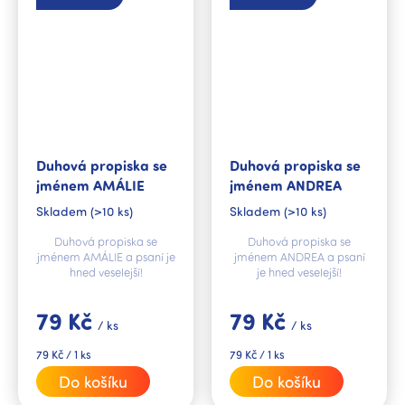
Duhová propiska se
Duhová propiska se
jménem AMÁLIE
jménem ANDREA
Skladem
(>10 ks)
Skladem
(>10 ks)
Duhová propiska se
Duhová propiska se
jménem AMÁLIE a psaní je
jménem ANDREA a psaní
hned veselejší!
je hned veselejší!
79 Kč
79 Kč
/ ks
/ ks
Měrná
Měrná
79 Kč / 1 ks
79 Kč / 1 ks
cena:
cena:
Do košíku
Do košíku