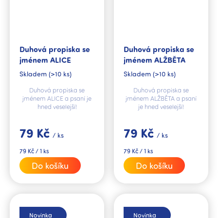
Duhová propiska se
Duhová propiska se
jménem ALICE
jménem ALŽBĚTA
Skladem
(>10 ks)
Skladem
(>10 ks)
Duhová propiska se
Duhová propiska se
jménem ALICE a psaní je
jménem ALŽBĚTA a psaní
hned veselejší!
je hned veselejší!
79 Kč
79 Kč
/ ks
/ ks
Měrná
Měrná
79 Kč / 1 ks
79 Kč / 1 ks
cena:
cena:
Do košíku
Do košíku
Novinka
Novinka