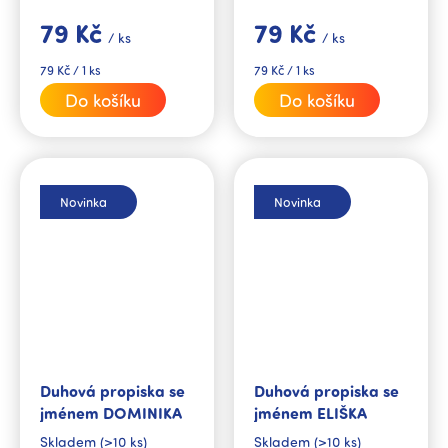
79 Kč
79 Kč
/ ks
/ ks
Měrná
Měrná
79 Kč / 1 ks
79 Kč / 1 ks
cena:
cena:
Do košíku
Do košíku
Novinka
Novinka
Duhová propiska se
Duhová propiska se
jménem DOMINIKA
jménem ELIŠKA
Skladem
(>10 ks)
Skladem
(>10 ks)