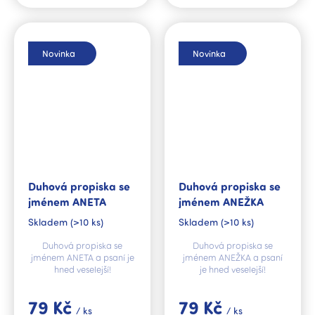
Novinka
Novinka
Duhová propiska se
Duhová propiska se
jménem ANETA
jménem ANEŽKA
Skladem
(>10 ks)
Skladem
(>10 ks)
Duhová propiska se
Duhová propiska se
jménem ANETA a psaní je
jménem ANEŽKA a psaní
hned veselejší!
je hned veselejší!
79 Kč
79 Kč
/ ks
/ ks