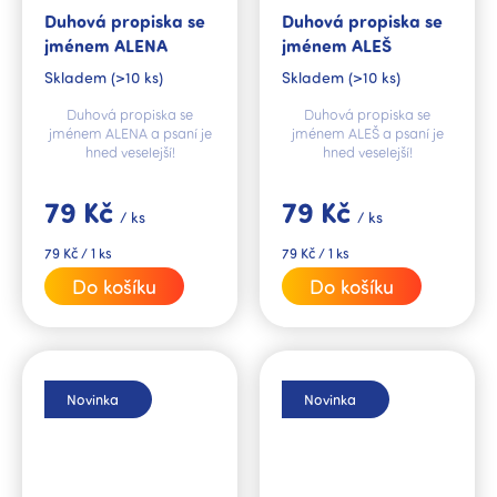
Duhová propiska se
Duhová propiska se
jménem ALENA
jménem ALEŠ
Skladem
(>10 ks)
Skladem
(>10 ks)
Duhová propiska se
Duhová propiska se
jménem ALENA a psaní je
jménem ALEŠ a psaní je
hned veselejší!
hned veselejší!
79 Kč
79 Kč
/ ks
/ ks
Měrná
Měrná
79 Kč / 1 ks
79 Kč / 1 ks
cena:
cena:
Do košíku
Do košíku
Novinka
Novinka