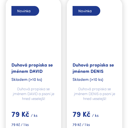
Novinka
Novinka
Duhová propiska se
Duhová propiska se
jménem DAVID
jménem DENIS
Skladem
(>10 ks)
Skladem
(>10 ks)
Duhová propiska se
Duhová propiska se
jménem DAVID a psaní je
jménem DENIS a psaní je
hned veselejší!
hned veselejší!
79 Kč
79 Kč
/ ks
/ ks
Měrná
Měrná
79 Kč / 1 ks
79 Kč / 1 ks