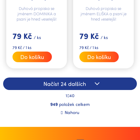
Duhová propiska se
Duhová propiska se
jménem DOMINIKA a
jménem ELIŠKA a psaní je
psaní je hned veselejší!
hned veselejší!
79 Kč
79 Kč
/ ks
/ ks
Měrná
Měrná
79 Kč / 1 ks
79 Kč / 1 ks
cena:
cena:
Do košíku
Do košíku
Načíst 24 dalších
S
1
40
t
O
r
949
položek celkem
v
á
l
Nahoru
n
á
k
d
o
a
v
á
c