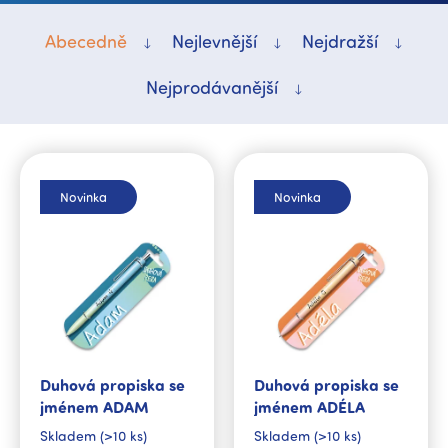
Abecedně
Nejlevnější
Nejdražší
Nejprodávanější
V
ý
p
Novinka
Novinka
i
s
p
r
o
d
u
k
Duhová propiska se
Duhová propiska se
t
jménem ADAM
jménem ADÉLA
ů
Skladem
(>10 ks)
Skladem
(>10 ks)