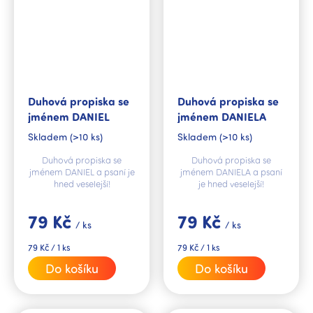
Duhová propiska se
Duhová propiska se
jménem DANIEL
jménem DANIELA
Skladem
(>10 ks)
Skladem
(>10 ks)
Duhová propiska se
Duhová propiska se
jménem DANIEL a psaní je
jménem DANIELA a psaní
hned veselejší!
je hned veselejší!
79 Kč
79 Kč
/ ks
/ ks
Měrná
Měrná
79 Kč / 1 ks
79 Kč / 1 ks
cena:
cena:
Do košíku
Do košíku