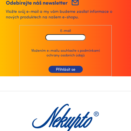
n
í
Odebírejte náš newsletter
í
p
Vložte svůj e-mail a my vám budeme zasílat informace o
r
nových produktech na našem e-shopu.
v
k
y
E-mail
v
ý
p
i
Vložením e-mailu souhlasíte s
podmínkami
ochrany osobních údajů
s
u
Přihlásit se
Z
á
p
a
t
í