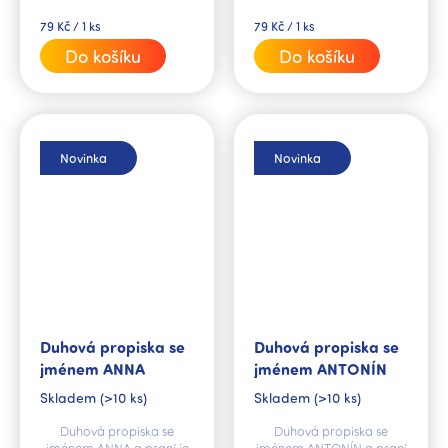
Měrná
Měrná
79 Kč / 1 ks
79 Kč / 1 ks
cena:
cena:
Do košíku
Do košíku
Novinka
Novinka
Duhová propiska se
Duhová propiska se
jménem ANNA
jménem ANTONÍN
Skladem
(>10 ks)
Skladem
(>10 ks)
Duhová propiska se
Duhová propiska se
jménem ANNA a psaní je
jménem ANTONÍN a psaní