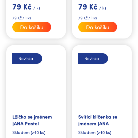
sestru, kamarádku nebo
jejím jménem. Spolu se
79 Kč
79 Kč
kolegyni.
jmenným hrnkem ze stejné
/ ks
/ ks
kolekce tvoří dokonalý
dárkový set.
Měrná
Měrná
79 Kč / 1 ks
79 Kč / 1 ks
cena:
cena:
Do košíku
Do košíku
Novinka
Novinka
Lžička se jménem
Svítící klíčenka se
JANA Pastel
jménem JANA
Skladem
(>10 ks)
Skladem
(>10 ks)