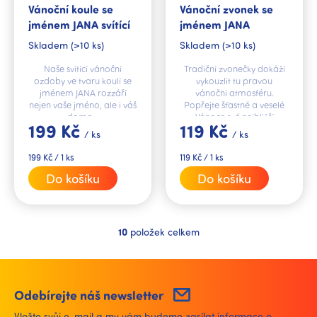
Vánoční koule se
Vánoční zvonek se
jménem JANA svítící
jménem JANA
Skladem
(>10 ks)
Skladem
(>10 ks)
Naše svítící vánoční
Tradiční zvonečky dokáží
ozdoby ve tvaru koulí se
vykouzlit tu pravou
jménem JANA rozzáří
vánoční atmosféru.
nejen vaše jméno, ale i váš
Popřejte šťastné a veselé
domov.
Vánoce své nejbližší
199 Kč
119 Kč
jménem JANA.
/ ks
/ ks
Měrná
Měrná
199 Kč / 1 ks
119 Kč / 1 ks
cena:
cena:
Do košíku
Do košíku
10
položek celkem
O
v
l
á
d
Odebírejte náš newsletter
a
Vložte svůj e-mail a my vám budeme zasílat informace o