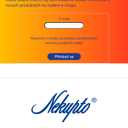
c
nových produktech na našem e-shopu.
í
p
r
E-mail
v
k
y
v
Vložením e-mailu souhlasíte s
podmínkami
ochrany osobních údajů
ý
p
i
Přihlásit se
s
u
Z
á
p
a
t
í