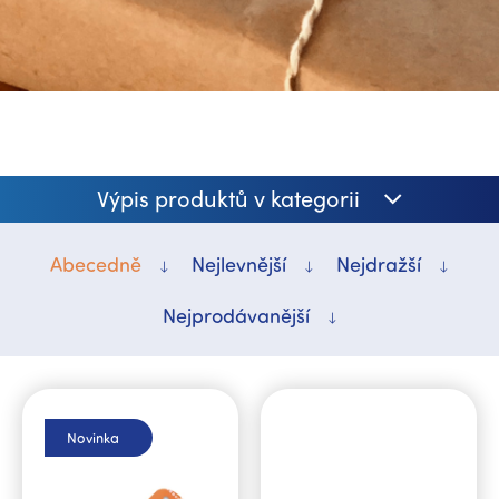
Výpis produktů v kategorii
Abecedně
Nejlevnější
Nejdražší
Nejprodávanější
V
ý
p
Novinka
i
s