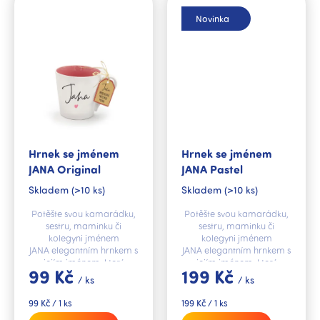
Novinka
Hrnek se jménem
Hrnek se jménem
JANA Original
JANA Pastel
Skladem
(>10 ks)
Skladem
(>10 ks)
Potěšte svou kamarádku,
Potěšte svou kamarádku,
sestru, maminku či
sestru, maminku či
kolegyni jménem
kolegyni jménem
JANA elegantním hrnkem s
JANA elegantním hrnkem s
jejím jménem, který
jejím jménem, který
99 Kč
199 Kč
ozdobí každou
ozdobí každou
/ ks
/ ks
domácnost.
domácnost.
Měrná
Měrná
99 Kč / 1 ks
199 Kč / 1 ks
cena:
cena: