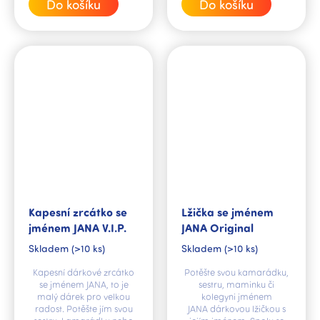
Do košíku
Do košíku
Kapesní zrcátko se
Lžička se jménem
jménem JANA V.I.P.
JANA Original
Skladem
(>10 ks)
Skladem
(>10 ks)
Kapesní dárkové zrcátko
Potěšte svou kamarádku,
se jménem JANA, to je
sestru, maminku či
malý dárek pro velkou
kolegyni jménem
radost. Potěšte jím svou
JANA dárkovou lžičkou s