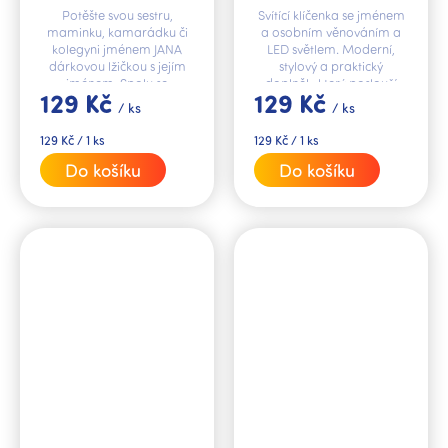
Potěšte svou sestru,
Svítící klíčenka se jménem
maminku, kamarádku či
a osobním věnováním a
kolegyni jménem JANA
LED světlem. Moderní,
dárkovou lžičkou s jejím
stylový a praktický
jménem. Spolu se
doplněk, který poslouží
129 Kč
129 Kč
jmenným hrnkem ze stejné
jako perfektní osobní
/ ks
/ ks
kolekce tvoří dokonalý
dárek. Má trendy
dárkový set.
mramorový design a...
Měrná
Měrná
129 Kč / 1 ks
129 Kč / 1 ks
cena:
cena:
Do košíku
Do košíku