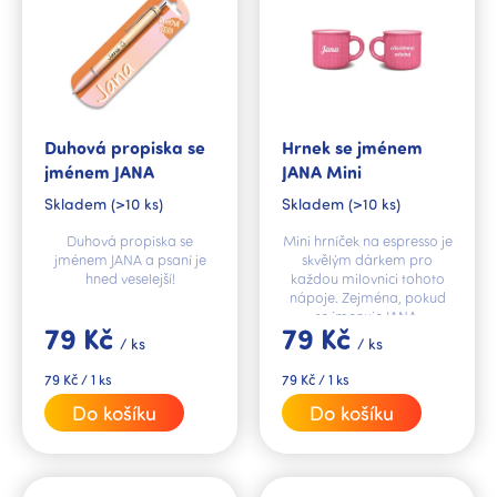
p
r
o
d
u
k
Duhová propiska se
Hrnek se jménem
t
jménem JANA
JANA Mini
ů
Skladem
(>10 ks)
Skladem
(>10 ks)
Duhová propiska se
Mini hrníček na espresso je
jménem JANA a psaní je
skvělým dárkem pro
hned veselejší!
každou milovnici tohoto
nápoje. Zejména, pokud
se jmenuje JANA.
79 Kč
79 Kč
/ ks
/ ks
Měrná
Měrná
79 Kč / 1 ks
79 Kč / 1 ks
cena:
cena:
Do košíku
Do košíku