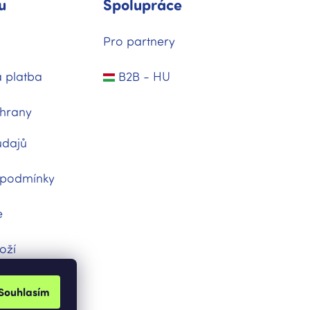
u
Spolupráce
Pro partnery
 platba
B2B - HU
hrany
údajů
 podmínky
e
oží
dnávka
Souhlasím