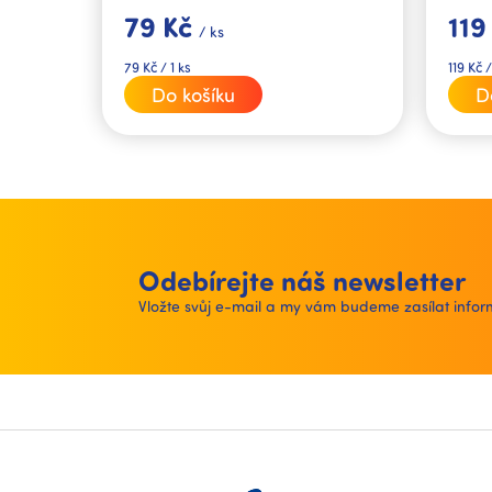
79 Kč
119
/ ks
Měrná
Měrná
79 Kč / 1 ks
119 Kč /
cena:
cena:
Do košíku
D
Odebírejte náš newsletter
Vložte svůj e-mail a my vám budeme zasílat inf
Z
á
p
a
t