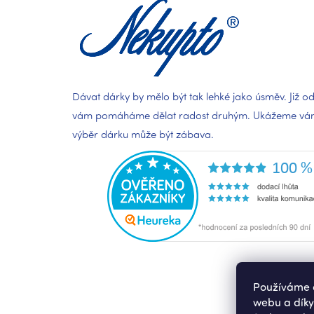
í
Dávat dárky by mělo být tak lehké jako úsměv. Již od
vám pomáháme dělat radost druhým. Ukážeme vám,
výběr dárku může být zábava.
Používáme c
webu a díky