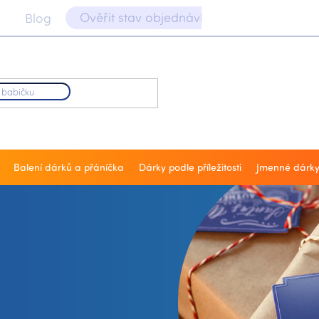
Ověřit stav objednávky 📝
Blog
Balení dárků a přáníčka
Dárky podle příležitosti
Jmenné dárk