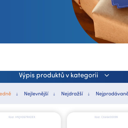
Výpis produktů v kategorii
edně
Nejlevnější
Nejdražší
Nejprodávaně
Kód:
HNJH067RADEK
Kód:
C846400099