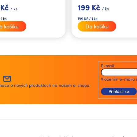
 Kč
199 Kč
/ ks
/ ks
Měrná
 1 ks
199 Kč / 1 ks
cena:
o košíku
Do košíku
O
v
l
á
E-mail
d
a
Vložením e-mailu 
c
ormace o nových produktech na našem e-shopu.
í
Přihlásit se
p
r
v
k
y
v
ý
p