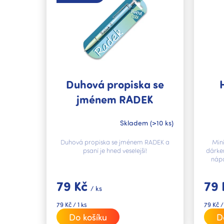
i
s
p
r
o
d
u
k
Duhová propiska se
t
jménem RADEK
ů
Skladem
(>10 ks)
Duhová propiska se jménem RADEK a
Mini
psaní je hned veselejší!
dárke
nápo
79 Kč
79
/ ks
Měrná
Měrná
79 Kč / 1 ks
79 Kč /
cena:
cena:
Do košíku
D