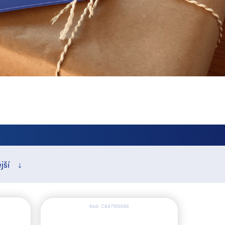
jší
Kód:
C847100065