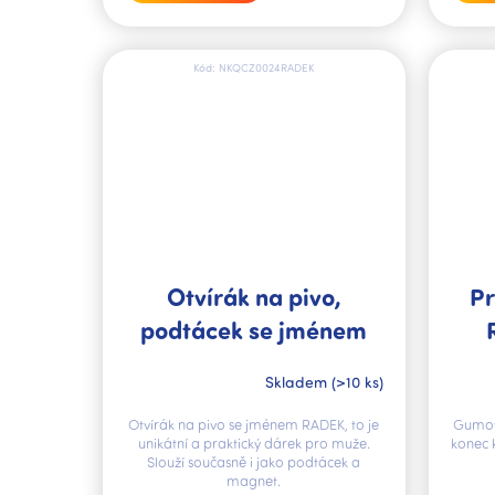
Kód:
NKQCZ0024RADEK
Otvírák na pivo,
Pr
podtácek se jménem
RADEK V.I.P.
Skladem
(>10 ks)
Otvírák na pivo se jménem RADEK, to je
Gumov
unikátní a praktický dárek pro muže.
konec 
Slouží současně i jako podtácek a
magnet.