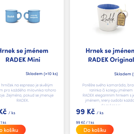
Hrnek se jménem
Hrnek se jméne
RADEK Mini
RADEK Origina
Skladem
(>10 ks)
Skladem
(
 hrníček na espresso je skvělým
Potěšte svého kamaráda, bra
m pro každého milovníka tohoto
tatínka či kolegu jménem
je. Zejména, pokud se jmenuje
RADEK elegantním hrnkem s j
RADEK.
jménem, který ozdobí každ
domácnost.
 Kč
99 Kč
/ ks
/ ks
Měrná
 1 ks
99 Kč / 1 ks
cena:
o košíku
Do košíku