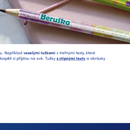
u. Například
veselými tužkami
s trefnými texty, které
 dospělí si přijdou na své. Tužky
s vtipnými texty
a obrázky