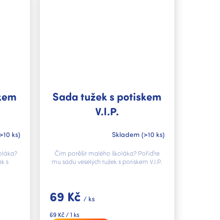
skem
Sada tužek s potiskem
V.I.P.
>10 ks)
Skladem
(>10 ks)
oláka?
Čím potěšit malého školáka? Pořiďte
k s
mu sadu veselých tužek s potiskem V.I.P.
69 Kč
/ ks
Měrná
69 Kč / 1 ks