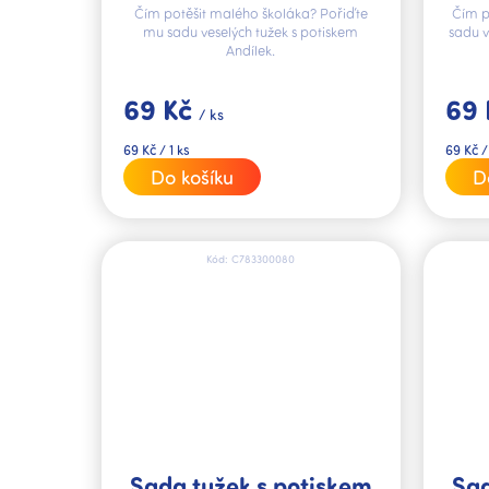
Čím potěšit malého školáka? Pořiďte
Čím p
mu sadu veselých tužek s potiskem
sadu v
Andílek.
69 Kč
69
/ ks
Měrná
Měrná
69 Kč / 1 ks
69 Kč /
cena:
cena:
Do košíku
D
Kód:
C783300080
Sada tužek s potiskem
Sad