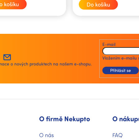
cena:
o košíku
Do košíku
O
v
l
á
E-mail
d
a
Vložením e-mailu 
c
ormace o nových produktech na našem e-shopu.
í
Přihlásit se
p
r
v
k
y
v
ý
p
O firmě Nekupto
O nákup
i
s
u
O nás
FAQ