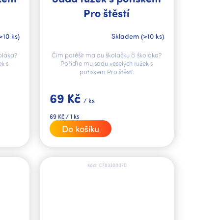
Pro štěstí
>10 ks)
Skladem
(>10 ks)
oláka?
Čím potěšit malou školačku či školáka?
k s
Pořiďte mu sadu veselých tužek s
potiskem Pro štěstí.
69 Kč
/ ks
Měrná
69 Kč / 1 ks
cena:
Do košíku
Kód:
C783300070