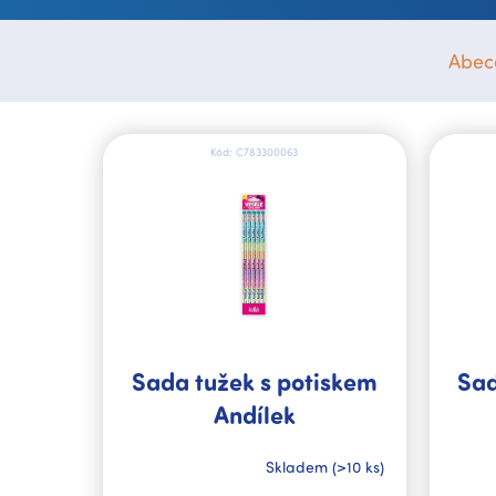
Abec
V
ý
Kód:
C783300063
p
i
s
p
r
o
d
u
k
Sada tužek s potiskem
Sad
t
Andílek
ů
Skladem
(>10 ks)