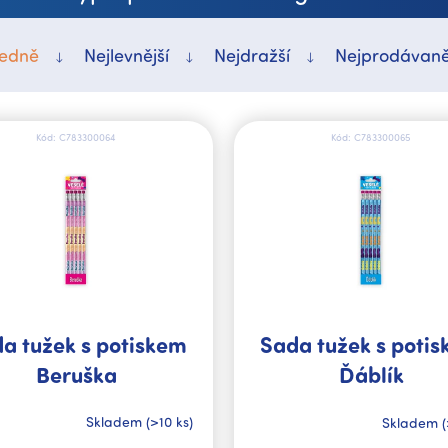
edně
Nejlevnější
Nejdražší
Nejprodávaně
Kód:
C783300064
Kód:
C783300065
a tužek s potiskem
Sada tužek s poti
Beruška
Ďáblík
Skladem
(>10 ks)
Skladem
(