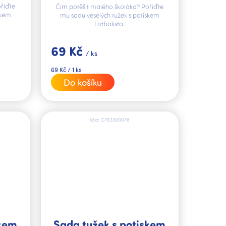
řiďte
Čím potěšit malého školáka? Pořiďte
skem
mu sadu veselých tužek s potiskem
Fotbalista.
69 Kč
/ ks
Měrná
69 Kč / 1 ks
cena:
Do košíku
Kód:
C783300078
skem
Sada tužek s potiskem