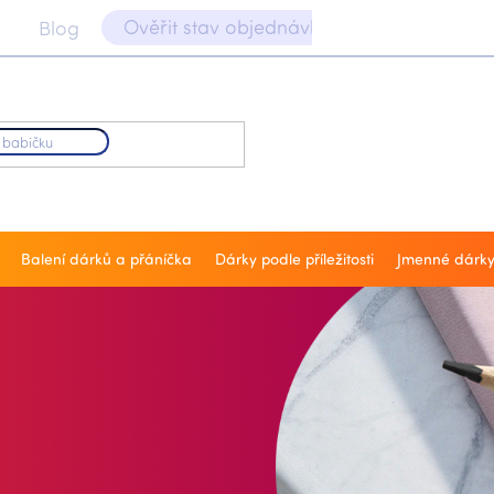
Ověřit stav objednávky 📝
Blog
Balení dárků a přáníčka
Dárky podle příležitosti
Jmenné dárk