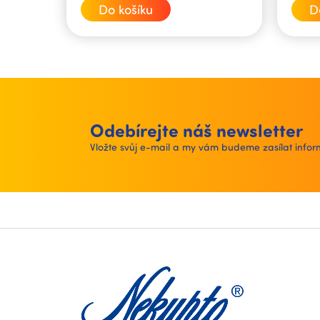
cena:
cena:
Do košíku
D
Odebírejte náš newsletter
Vložte svůj e-mail a my vám budeme zasílat inf
Z
á
p
a
t
í