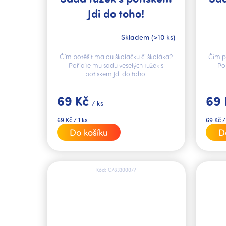
Jdi do toho!
Skladem
(>10 ks)
Čím potěšit malou školačku či školáka?
Čím p
Pořiďte mu sadu veselých tužek s
Po
potiskem Jdi do toho!
69 Kč
69
/ ks
Měrná
Měrná
69 Kč / 1 ks
69 Kč /
cena:
cena:
Do košíku
D
Kód:
C783300077