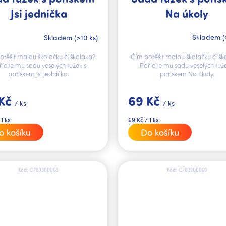
Na úkoly
Jsi jednička
Skladem
(
Skladem
(>10 ks)
Čím potěšit malou školačku či šk
otěšit malou školačku či školáka?
Pořiďte mu sadu veselých tuže
řiďte mu sadu veselých tužek s
potiskem Na úkoly.
potiskem Jsi jednička.
69 Kč
 Kč
/ ks
/ ks
Měrná
69 Kč / 1 ks
 1 ks
cena:
Do košíku
o košíku
Kód:
C783300068
Kód:
C783300069