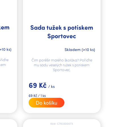
skem
Sada tužek s potiskem
Sportovec
>10 ks)
Skladem
(>10 ks)
řiďte
Čím potěšit malého školáka? Pořiďte
skem
mu sadu veselých tužek s potiskem
Sportovec.
69 Kč
/ ks
Měrná
69 Kč / 1 ks
cena:
Do košíku
Kód:
C783300073