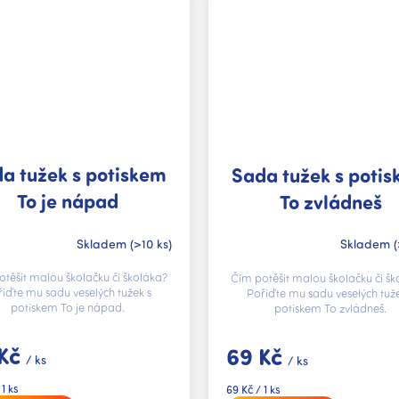
a tužek s potiskem
Sada tužek s poti
To je nápad
To zvládneš
Skladem
(>10 ks)
Skladem
(
těšit malou školačku či školáka?
Čím potěšit malou školačku či šk
iďte mu sadu veselých tužek s
Pořiďte mu sadu veselých tuže
potiskem To je nápad.
potiskem To zvládneš.
 Kč
69 Kč
/ ks
/ ks
Měrná
 1 ks
69 Kč / 1 ks