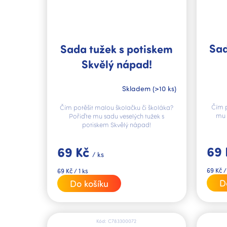
Sad
Sada tužek s potiskem
Skvělý nápad!
Skladem
(>10 ks)
Čím p
Čím potěšit malou školačku či školáka?
mu 
Pořiďte mu sadu veselých tužek s
potiskem Skvělý nápad!
69
69 Kč
/ ks
Měrná
Měrná
69 Kč /
69 Kč / 1 ks
cena:
cena:
D
Do košíku
Kód:
C783300072