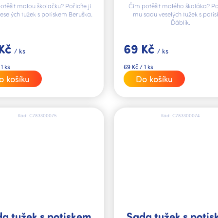
otěšit malou školačku? Pořiďte jí
Čím potěšit malého školáka? Po
eselých tužek s potiskem Beruška.
mu sadu veselých tužek s poti
Ďáblík.
 Kč
69 Kč
/ ks
/ ks
Měrná
 1 ks
69 Kč / 1 ks
cena:
o košíku
Do košíku
Kód:
C783300075
Kód:
C783300074
Sada tužek s poti
a tužek s potiskem