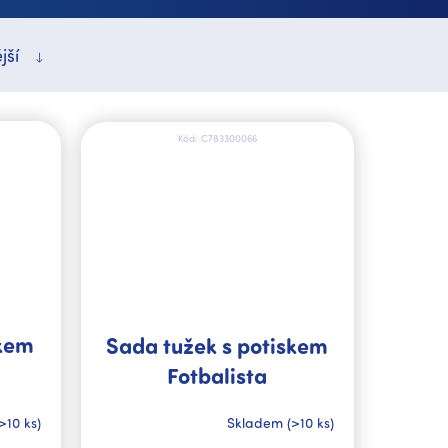
jší
Kód:
C783300066
skem
Sada tužek s potiskem
Fotbalista
>10 ks)
Skladem
(>10 ks)