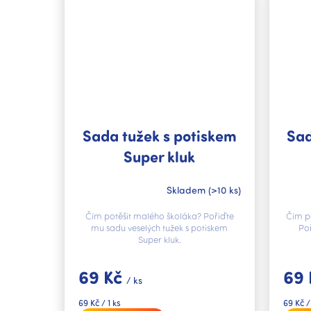
Sada tužek s potiskem
Sad
Super kluk
Skladem
(>10 ks)
Čím potěšit malého školáka? Pořiďte
Čím po
mu sadu veselých tužek s potiskem
Poř
Super kluk.
69 Kč
69
/ ks
Měrná
Měrná
69 Kč / 1 ks
69 Kč /