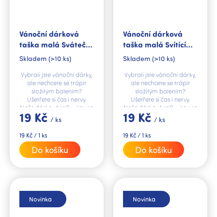
Vánoční dárková
Vánoční dárková
taška malá Sváteční
taška malá Svítící
perníčky
stromeček
Skladem
(>10 ks)
Skladem
(>10 ks)
Vybrali jste vánoční dárky,
Vybrali jste vánoční dárky,
ale nechcete se trápit
ale nechcete se trápit
složitým balením?
složitým balením?
Ušetřete si čas i nervy.
Ušetřete si čas i nervy.
Naše dárkové tašky jsou to
Naše dárkové tašky jsou to
19 Kč
19 Kč
pravé řešení.
pravé řešení.
/ ks
/ ks
Měrná
Měrná
19 Kč / 1 ks
19 Kč / 1 ks
cena:
cena:
Do košíku
Do košíku
Novinka
Novinka