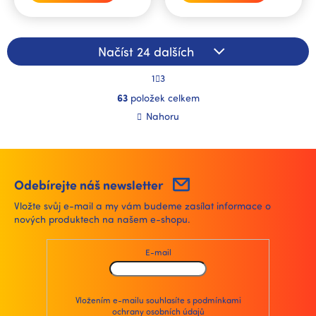
Načíst 24 dalších
S
1
3
t
O
r
63
položek celkem
v
á
l
Nahoru
n
á
k
d
o
a
v
á
c
n
í
Odebírejte náš newsletter
í
p
Vložte svůj e-mail a my vám budeme zasílat informace o
r
nových produktech na našem e-shopu.
v
k
y
E-mail
v
ý
p
i
Vložením e-mailu souhlasíte s
podmínkami
ochrany osobních údajů
s