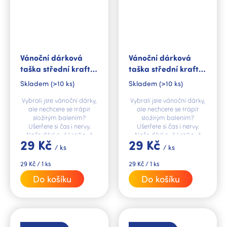
Vánoční dárková
Vánoční dárková
taška střední kraft
taška střední kraft
Dárečky
Hřejivé Vánoce
Skladem
(>10 ks)
Skladem
(>10 ks)
Vybrali jste vánoční dárky,
Vybrali jste vánoční dárky,
ale nechcete se trápit
ale nechcete se trápit
složitým balením?
složitým balením?
Ušetřete si čas i nervy.
Ušetřete si čas i nervy.
Naše dárkové kraftové
Naše dárkové kraftové
29 Kč
29 Kč
tašky jsou to pravé řešení.
tašky jsou to pravé řešení.
/ ks
/ ks
Měrná
Měrná
29 Kč / 1 ks
29 Kč / 1 ks
cena:
cena:
Do košíku
Do košíku