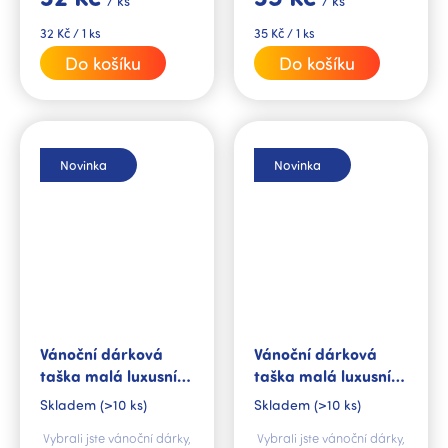
/ ks
/ ks
řešení.
jsou to pravé řešení.
Měrná
Měrná
32 Kč / 1 ks
35 Kč / 1 ks
cena:
cena:
Do košíku
Do košíku
Novinka
Novinka
Vánoční dárková
Vánoční dárková
taška malá luxusní
taška malá luxusní
Ráj perníčků
Vánoční čas
Skladem
(>10 ks)
Skladem
(>10 ks)
Vybrali jste vánoční dárky,
Vybrali jste vánoční dárky,