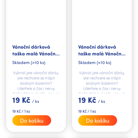
Vánoční dárková
Vánoční dárková
taška malá Vánoční
taška malá Vánoční
klasika
pohoda
Skladem
(>10 ks)
Skladem
(>10 ks)
Vybrali jste vánoční dárky,
Vybrali jste vánoční dárky,
ale nechcete se trápit
ale nechcete se trápit
složitým balením?
složitým balením?
Ušetřete si čas i nervy.
Ušetřete si čas i nervy.
Naše dárkové tašky jsou to
Naše dárkové tašky jsou to
19 Kč
19 Kč
pravé řešení.
pravé řešení.
/ ks
/ ks
Měrná
Měrná
19 Kč / 1 ks
19 Kč / 1 ks
cena:
cena:
Do košíku
Do košíku