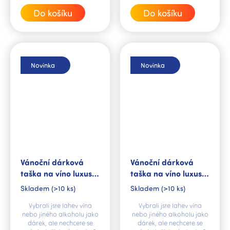
cena:
cena:
Do košíku
Do košíku
Novinka
Novinka
Vánoční dárková
Vánoční dárková
taška na víno luxusní
taška na víno luxusní
Mrazivé vločky
Šťastné & veselé
Skladem
(>10 ks)
Skladem
(>10 ks)
Vybrali jste lahev vína
Vybrali jste lahev vína
nebo jiného alkoholu jako
nebo jiného alkoholu jako
dárek, ale nechcete se
dárek, ale nechcete se