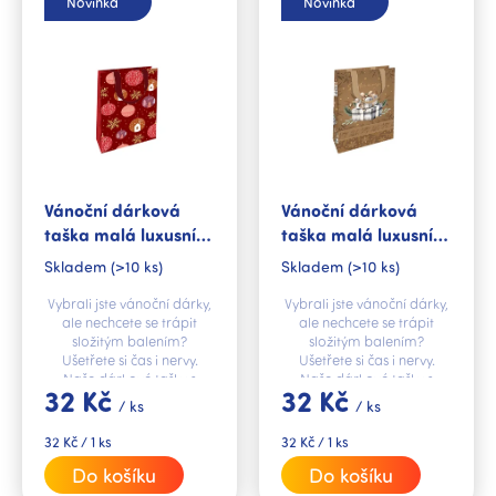
p
Novinka
Novinka
i
s
p
r
o
d
u
k
Vánoční dárková
Vánoční dárková
t
taška malá luxusní
taška malá luxusní
ů
Baňky a vločky
Dárečky šťastné a
Skladem
(>10 ks)
Skladem
(>10 ks)
veselé
Vybrali jste vánoční dárky,
Vybrali jste vánoční dárky,
ale nechcete se trápit
ale nechcete se trápit
složitým balením?
složitým balením?
Ušetřete si čas i nervy.
Ušetřete si čas i nervy.
Naše dárkové tašky s
Naše dárkové tašky s
32 Kč
32 Kč
ražbou jsou to pravé
ražbou jsou to pravé
/ ks
/ ks
řešení.
řešení.
Měrná
Měrná
32 Kč / 1 ks
32 Kč / 1 ks
cena:
cena:
Do košíku
Do košíku