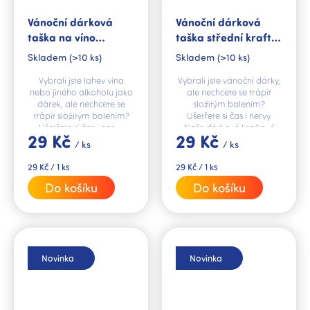
Vánoční dárková
Vánoční dárková
taška na víno
taška střední kraft
Zasněžená vesnice
Andělé
Skladem
(>10 ks)
Skladem
(>10 ks)
Vybrali jste lahev vína
Vybrali jste vánoční dárky,
nebo jiného alkoholu jako
ale nechcete se trápit
dárek, ale nechcete se
složitým balením?
trápit složitým balením?
Ušetřete si čas i nervy.
Ušetřete si čas i nervy.
Naše dárkové kraftové
29 Kč
29 Kč
Naše dárkové tašky jsou to
tašky jsou to pravé řešení.
/ ks
/ ks
pravé řešení.
Měrná
Měrná
29 Kč / 1 ks
29 Kč / 1 ks
cena:
cena:
Do košíku
Do košíku
Novinka
Novinka