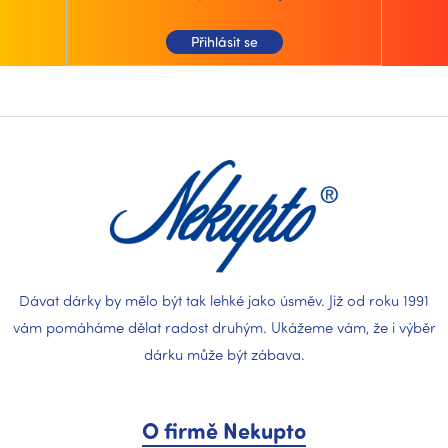
u
Přihlásit se
Z
á
p
a
t
í
Dávat dárky by mělo být tak lehké jako úsměv. Již od roku 1991
vám pomáháme dělat radost druhým. Ukážeme vám, že i výběr
dárku může být zábava.
O firmě Nekupto