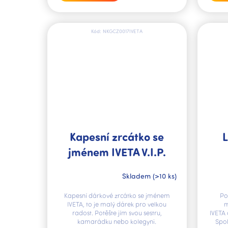
Kód:
NKGCZ0017IVETA
Kapesní zrcátko se
jménem IVETA V.I.P.
Skladem
(>10 ks)
Kapesní dárkové zrcátko se jménem
Po
IVETA, to je malý dárek pro velkou
m
radost. Potěšte jím svou sestru,
IVETA 
kamarádku nebo kolegyni.
Spol