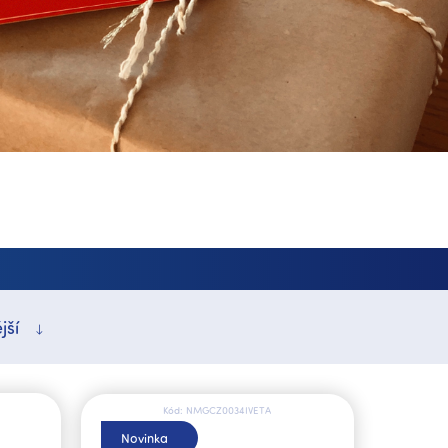
jší
Kód:
NMGCZ0034IVETA
Novinka