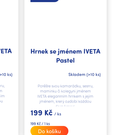
VETA
Hrnek se jménem IVETA
Pastel
>10 ks)
Skladem
(>10 ks)
ru,
Potěšte svou kamarádku, sestru,
em
maminku či kolegyni jménem
jím
IVETA elegantním hrnkem s jejím
ou
jménem, který ozdobí každou
domácnost.
199 Kč
/ ks
Měrná
199 Kč / 1 ks
cena:
Do košíku