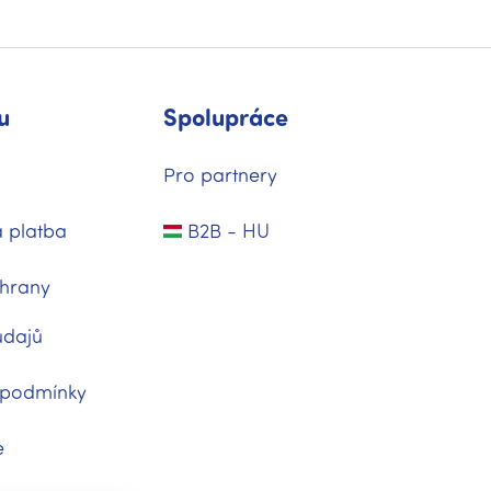
u
Spolupráce
Pro partnery
 platba
B2B - HU
hrany
údajů
 podmínky
e