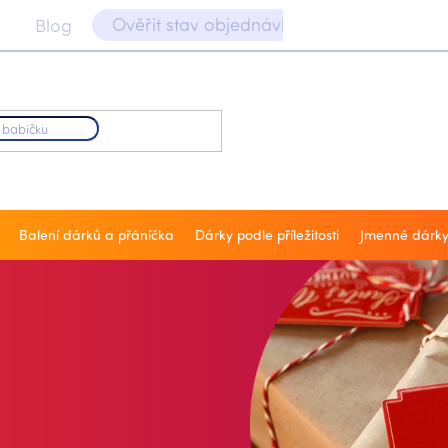
Ověřit stav objednávky 📝
Blog
Balení dárků a přáníčka
Dárky podle příležitosti
Jmenné dárk