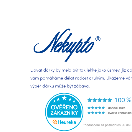
Z
á
p
a
t
í
Dávat dárky by mělo být tak lehké jako úsměv. Již od
vám pomáháme dělat radost druhým. Ukážeme vám,
výběr dárku může být zábava.