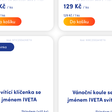
tvoří dokonalý dárkový set
kce tvoří dokonalý dárkový set.
129 Kč
 Kč
/ ks
/ ks
Měrná
129 Kč / 1 ks
 1 ks
cena:
Do košíku
o košíku
Kód:
NTICZ0043IVETA
Kód:
NVKCZ0024IVETA
inka
vítící klíčenka se
Vánoční koule s
jménem IVETA
jménem IVETA svít
Skladem
(>10 ks)
Skladem
(