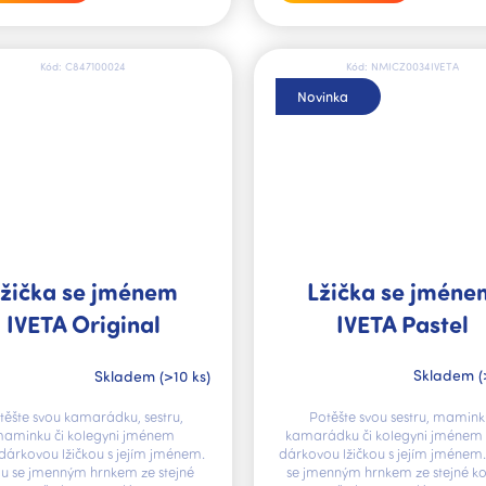
Kód:
C847100024
Kód:
NMICZ0034IVETA
Novinka
Lžička se jméne
Lžička se jménem
IVETA Pastel
IVETA Original
Skladem
(
Skladem
(>10 ks)
Potěšte svou sestru, mamink
těšte svou kamarádku, sestru,
kamarádku či kolegyni jménem 
aminku či kolegyni jménem
dárkovou lžičkou s jejím jménem
dárkovou lžičkou s jejím jménem.
se jmenným hrnkem ze stejné ko
u se jmenným hrnkem ze stejné