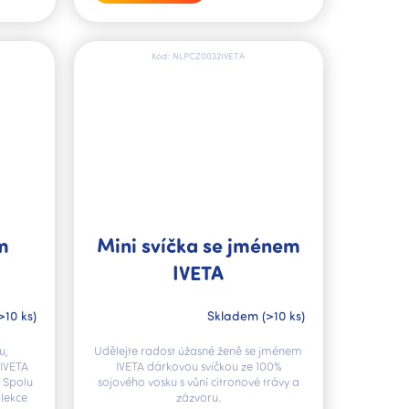
Kód:
NLPCZ0032IVETA
m
Mini svíčka se jménem
IVETA
>10 ks)
Skladem
(>10 ks)
u,
Udělejte radost úžasné ženě se jménem
IVETA
IVETA dárkovou svíčkou ze 100%
. Spolu
sojového vosku s vůní citronové trávy a
lekce
zázvoru.