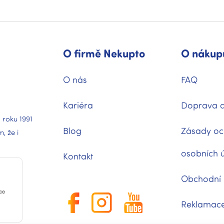
v
k
y
v
ý
p
O firmě Nekupto
O nákup
i
s
u
O nás
FAQ
Kariéra
Doprava a
 roku 1991
Blog
Zásady oc
 že i
osobních 
Kontakt
Obchodní
Reklamac