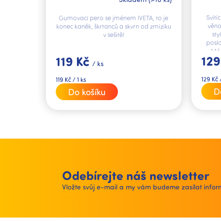
Svítí
Gumovací pero se jménem IVETA, to je
věno
konec kaněk, škrtanců a skvrn od zmizíku
sty
v sešitě!
poslo
Má 
129
119 Kč
/ ks
Měrná
Měrná
129 Kč /
119 Kč / 1 ks
cena:
cena:
D
Do košíku
Odebírejte náš newsletter
Vložte svůj e-mail a my vám budeme zasílat inf