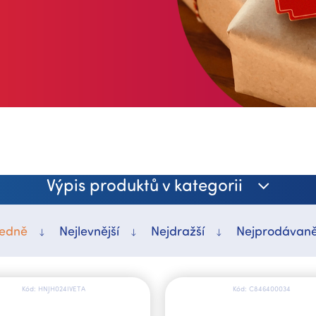
Výpis produktů v kategorii
edně
Nejlevnější
Nejdražší
Nejprodávaně
Kód:
HNJH024IVETA
Kód:
C846400034