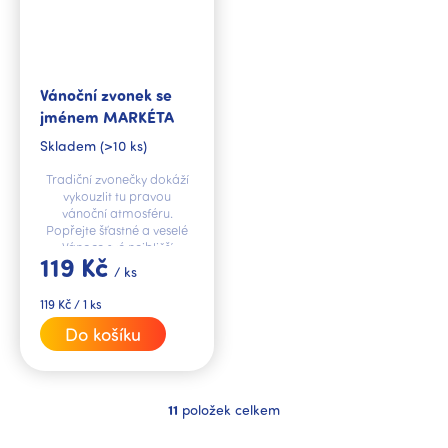
Vánoční zvonek se
jménem MARKÉTA
Skladem
(>10 ks)
Tradiční zvonečky dokáží
vykouzlit tu pravou
vánoční atmosféru.
Popřejte šťastné a veselé
Vánoce své nejbližší
119 Kč
jménem MARKÉTA.
/ ks
Měrná
119 Kč / 1 ks
cena:
Do košíku
11
položek celkem
O
v