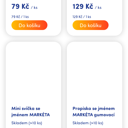
lžičkou s jejím jménem.
lžičkou s jejím jménem.
79 Kč
129 Kč
Spolu se jmenným hrnkem
Spolu se jmenným hrnkem
/ ks
/ ks
ze stejné kolekce tvoří
ze stejné kolekce tvoří
dokonalý dárkový set.
dokonalý dárkový set.
Měrná
Měrná
79 Kč / 1 ks
129 Kč / 1 ks
cena:
cena:
Do košíku
Do košíku
Mini svíčka se
Propiska se jménem
jménem MARKÉTA
MARKÉTA gumovací
Skladem
(>10 ks)
Skladem
(>10 ks)