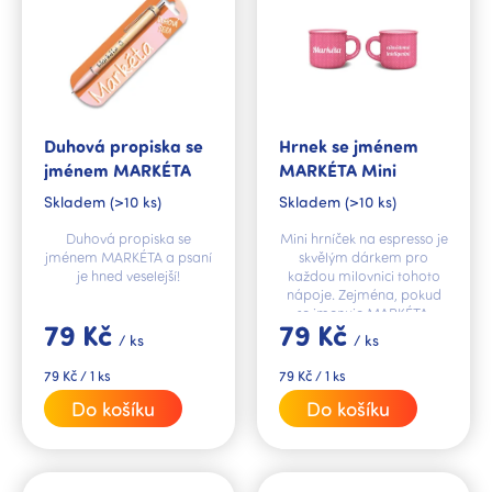
p
r
o
d
u
k
Duhová propiska se
Hrnek se jménem
t
jménem MARKÉTA
MARKÉTA Mini
ů
Skladem
(>10 ks)
Skladem
(>10 ks)
Duhová propiska se
Mini hrníček na espresso je
jménem MARKÉTA a psaní
skvělým dárkem pro
je hned veselejší!
každou milovnici tohoto
nápoje. Zejména, pokud
se jmenuje MARKÉTA.
79 Kč
79 Kč
/ ks
/ ks
Měrná
Měrná
79 Kč / 1 ks
79 Kč / 1 ks
cena:
cena:
Do košíku
Do košíku