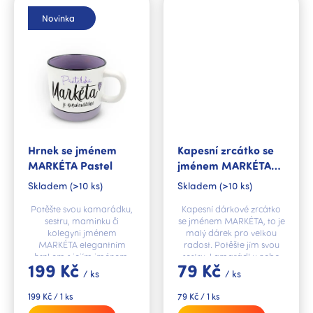
Novinka
Hrnek se jménem
Kapesní zrcátko se
MARKÉTA Pastel
jménem MARKÉTA
V.I.P.
Skladem
(>10 ks)
Skladem
(>10 ks)
Potěšte svou kamarádku,
Kapesní dárkové zrcátko
sestru, maminku či
se jménem MARKÉTA, to je
kolegyni jménem
malý dárek pro velkou
MARKÉTA elegantním
radost. Potěšte jím svou
hrnkem s jejím jménem,
sestru, kamarádku nebo
199 Kč
79 Kč
který ozdobí každou
kolegyni.
/ ks
/ ks
domácnost.
Měrná
Měrná
199 Kč / 1 ks
79 Kč / 1 ks
cena:
cena: