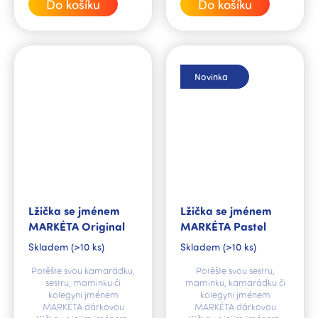
Do košíku
Do košíku
Novinka
Lžička se jménem
Lžička se jménem
MARKÉTA Original
MARKÉTA Pastel
Skladem
(>10 ks)
Skladem
(>10 ks)
Potěšte svou kamarádku,
Potěšte svou sestru,
sestru, maminku či
maminku, kamarádku či
kolegyni jménem
kolegyni jménem
MARKÉTA dárkovou
MARKÉTA dárkovou