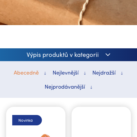
Výpis produktů v kategorii
Abecedně
Nejlevnější
Nejdražší
Nejprodávanější
V
ý
p
Novinka
i
s