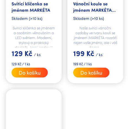
Svítící klíčenka se
Vánoční koule se
jménem MARKÉTA
jménem MARKÉTA
svítící
Skladem
(>10 ks)
Skladem
(>10 ks)
Svítící klíčenka se jménem
Naše svítící vánoční
a osobním věnováním a
ozdoby ve tvaru koulí se
LED světlem. Moderní,
jménem MARKÉTA rozzáří
stylový a praktický
nejen vaše jméno, ale i váš
doplněk, který poslouží
domov.
129 Kč
199 Kč
jako perfektní osobní
/ ks
/ ks
dárek. Má trendy
mramorový design a...
Měrná
Měrná
129 Kč / 1 ks
199 Kč / 1 ks
cena:
cena:
Do košíku
Do košíku