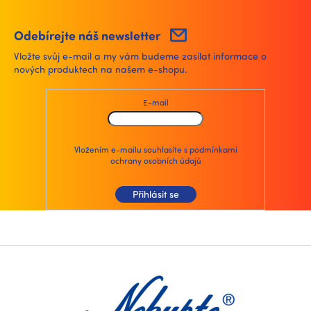
l
á
d
Odebírejte náš newsletter
a
Vložte svůj e-mail a my vám budeme zasílat informace o
c
nových produktech na našem e-shopu.
í
p
r
E-mail
v
k
y
v
Vložením e-mailu souhlasíte s
podmínkami
ochrany osobních údajů
ý
p
i
Přihlásit se
s
u
Z
á
p
a
t
í