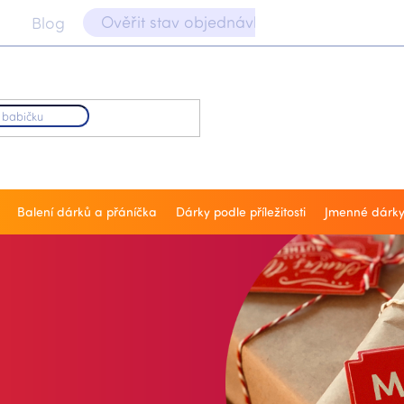
Ověřit stav objednávky 📝
Blog
Balení dárků a přáníčka
Dárky podle příležitosti
Jmenné dárk