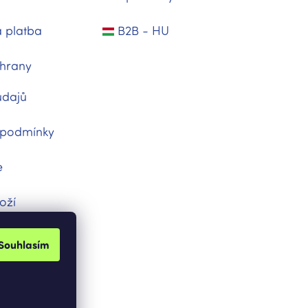
 platba
B2B - HU
hrany
údajů
 podmínky
e
oží
dnávka
Souhlasím