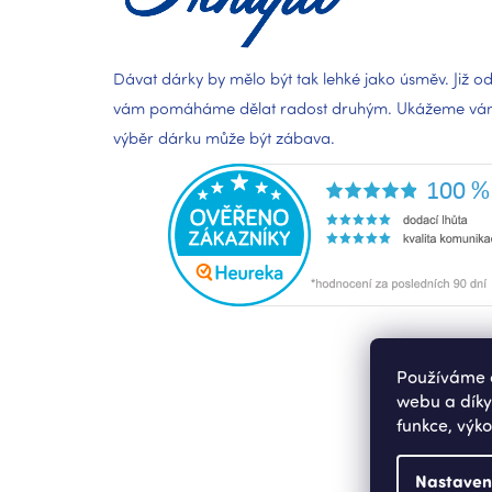
Dávat dárky by mělo být tak lehké jako úsměv. Již od
vám pomáháme dělat radost druhým. Ukážeme vám,
výběr dárku může být zábava.
Používáme c
webu a díky
funkce, výko
Nastaven