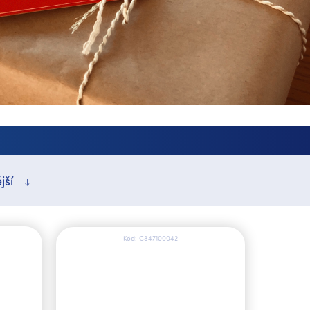
jší
Kód:
C847100042