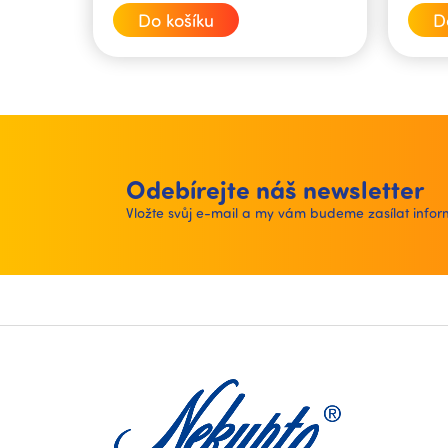
cena:
cena:
Do košíku
D
Odebírejte náš newsletter
Vložte svůj e-mail a my vám budeme zasílat inf
Z
á
p
a
t
í