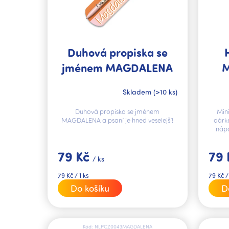
r
o
d
u
k
Duhová propiska se
t
jménem MAGDALENA
M
ů
Skladem
(>10 ks)
Duhová propiska se jménem
Mini
MAGDALENA a psaní je hned veselejší!
dárk
nápo
79 Kč
79
/ ks
Měrná
Měrná
79 Kč / 1 ks
79 Kč /
cena:
cena:
Do košíku
D
Kód:
NLPCZ0043MAGDALENA