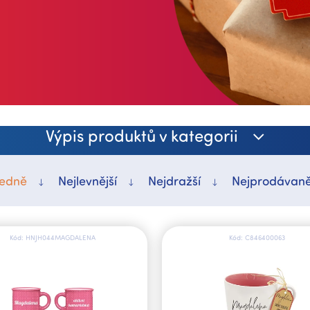
Výpis produktů v kategorii
edně
Nejlevnější
Nejdražší
Nejprodávaně
Kód:
HNJH044MAGDALENA
Kód:
C846400063