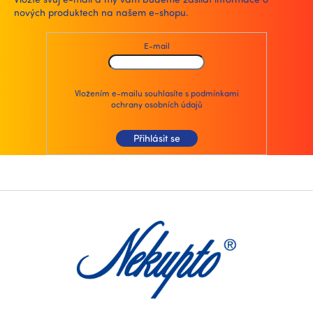
c
nových produktech na našem e-shopu.
í
p
r
E-mail
v
k
y
v
Vložením e-mailu souhlasíte s
podmínkami
ochrany osobních údajů
ý
p
i
Přihlásit se
s
u
Z
á
p
a
t
í