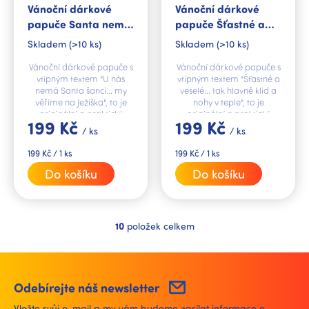
Vánoční dárkové
Vánoční dárkové
papuče Santa nemá
papuče Šťastné a
šanci
veselé
Skladem
(>10 ks)
Skladem
(>10 ks)
Vánoční dárkové papuče s
Vánoční dárkové papuče s
vtipným textem "U nás
vtipným textem "Šťastné a
nemá Santa šanci... my
veselé... tak hlavně klid a
věříme na Ježíška", to je
nohy v teple", to je
originální a praktický
originální a praktický
199 Kč
199 Kč
dárek pro vaše blízké.
dárek pro vaše blízké.
/ ks
/ ks
Měrná
Měrná
199 Kč / 1 ks
199 Kč / 1 ks
cena:
cena:
Do košíku
Do košíku
10
položek celkem
O
v
l
á
d
Odebírejte náš newsletter
a
Vložte svůj e-mail a my vám budeme zasílat informace o