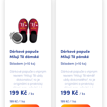
Dárkové papuče
Dárkové papuče
Miluji Tě dámské
Miluji Tě pánské
Skladem
(>10 ks)
Skladem
(>10 ks)
Dárkové papuče s vtipným
Dárkové papuče s vtipným
textem "Miluji Tě vždy
textem "Miluji Tě téměř
dokonalou", to je
vždy dokonalého", to je
originální a praktický
originální a praktický
dárek pro vaše blízké.
dárek pro vaše blízké.
199 Kč
199 Kč
/ ks
/ ks
Měrná
Měrná
199 Kč / 1 ks
199 Kč / 1 ks
cena:
cena: