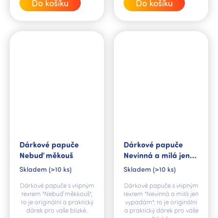
Do košíku
Do košíku
Dárkové papuče
Dárkové papuče
Nebuď měkouš
Nevinná a milá jen
vypadám
Skladem
(>10 ks)
Skladem
(>10 ks)
Dárkové papuče s vtipným
Dárkové papuče s vtipným
textem "Nebuď měkkouš",
textem "Nevinná a milá jen
to je originální a praktický
vypadám", to je originální
dárek pro vaše blízké.
a praktický dárek pro vaše