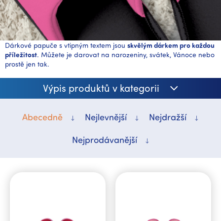
Dárkové papuče s vtipným textem jsou
skvělým dárkem pro každou
příležitost
. Můžete je darovat na narozeniny, svátek, Vánoce nebo
prostě jen tak.
Výpis produktů v kategorii
Abecedně
Nejlevnější
Nejdražší
Nejprodávanější
V
ý
p
i
s