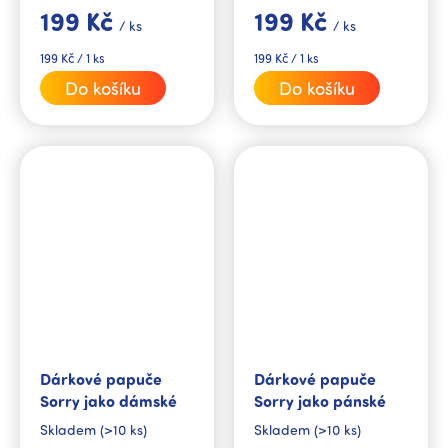
blízké.
199 Kč
199 Kč
/ ks
/ ks
Měrná
Měrná
199 Kč / 1 ks
199 Kč / 1 ks
cena:
cena:
Do košíku
Do košíku
Dárkové papuče
Dárkové papuče
Sorry jako dámské
Sorry jako pánské
Skladem
(>10 ks)
Skladem
(>10 ks)