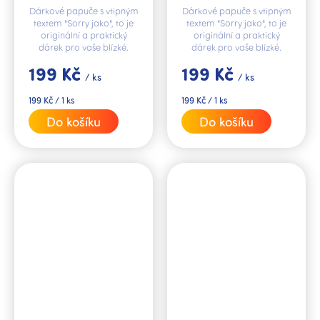
Dárkové papuče s vtipným
Dárkové papuče s vtipným
textem "Sorry jako", to je
textem "Sorry jako", to je
originální a praktický
originální a praktický
dárek pro vaše blízké.
dárek pro vaše blízké.
199 Kč
199 Kč
/ ks
/ ks
Měrná
Měrná
199 Kč / 1 ks
199 Kč / 1 ks
cena:
cena:
Do košíku
Do košíku