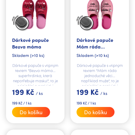
p
r
o
d
u
k
Dárkové papuče
Dárkové papuče
t
Bezva máma
Mám ráda
ů
jednoduché věci
Skladem
(>10 ks)
Skladem
(>10 ks)
Dárkové papuče s vtipným
Dárkové papuče s vtipným
textem "Bezva máma...
textem "Mám ráda
superhrdinka, která
jednoduché věci...
nepotřebuje masku!", to je
například muže", to je
originální a praktický
originální a praktický
199 Kč
199 Kč
dárek pro vaši maminku.
dárek pro vaše blízké.
/ ks
/ ks
Měrná
Měrná
199 Kč / 1 ks
199 Kč / 1 ks
cena:
cena:
Do košíku
Do košíku