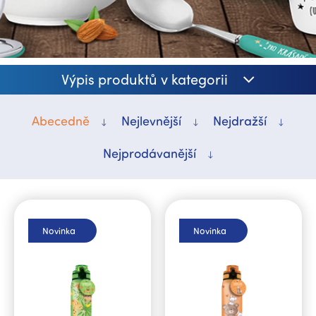
Výpis produktů v kategorii
Abecedně
Nejlevnější
Nejdražší
Nejprodávanější
V
ý
p
Novinka
Novinka
i
s
p
r
o