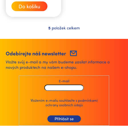
cena:
Do košíku
5
položek celkem
O
v
l
á
d
Odebírejte náš newsletter
a
Vložte svůj e-mail a my vám budeme zasílat informace o
c
nových produktech na našem e-shopu.
í
p
r
E-mail
v
k
y
v
Vložením e-mailu souhlasíte s
podmínkami
ochrany osobních údajů
ý
p
i
Přihlásit se
s
u