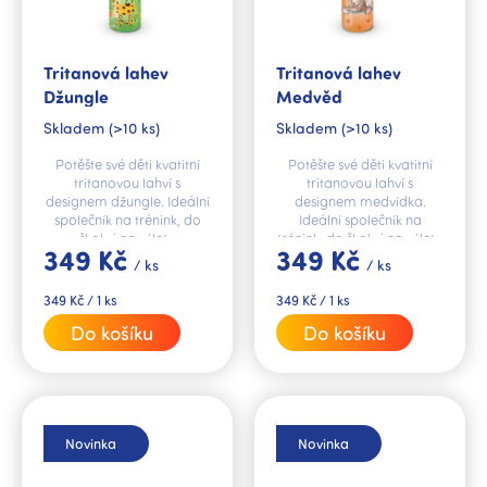
d
u
k
Tritanová lahev
Tritanová lahev
t
Džungle
Medvěd
ů
Skladem
(>10 ks)
Skladem
(>10 ks)
Potěšte své děti kvatitní
Potěšte své děti kvatitní
tritanovou lahví s
tritanovou lahví s
designem džungle. Ideální
designem medvídka.
společník na trénink, do
Ideální společník na
školy i na výlety.
trénink, do školy i na výlety.
349 Kč
349 Kč
/ ks
/ ks
Měrná
Měrná
349 Kč / 1 ks
349 Kč / 1 ks
cena:
cena:
Do košíku
Do košíku
Novinka
Novinka