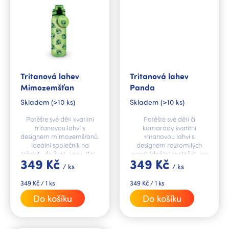
Tritanová lahev
Tritanová lahev
Mimozemšťan
Panda
Skladem
(>10 ks)
Skladem
(>10 ks)
Potěšte své děti kvatitní
Potěšte své děti či
tritanovou lahví s
kamarády kvatitní
designem mimozemšťanů.
tritanovou lahví s
Ideální společník na
designem roztomilých
trénink, do školy i na výlety.
pand. Ideální společník na
349 Kč
349 Kč
trénink, do školy i na výlety.
/ ks
/ ks
Měrná
Měrná
349 Kč / 1 ks
349 Kč / 1 ks
cena:
cena:
Do košíku
Do košíku