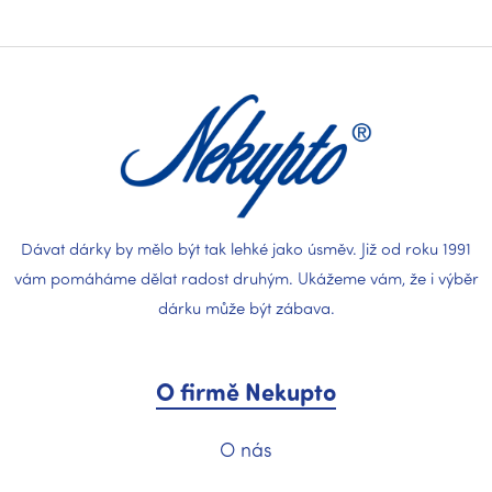
Z
á
p
a
t
í
Dávat dárky by mělo být tak lehké jako úsměv. Již od roku 1991
vám pomáháme dělat radost druhým. Ukážeme vám, že i výběr
dárku může být zábava.
O firmě Nekupto
O nás