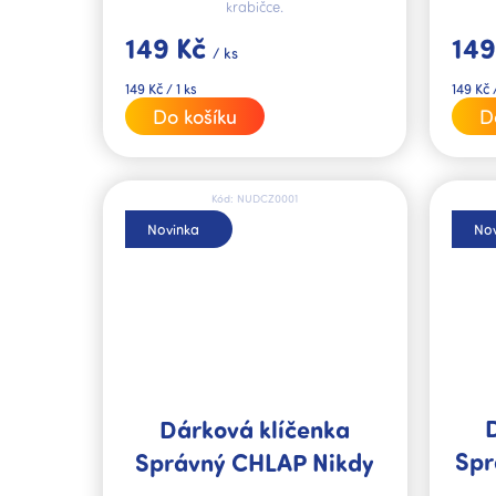
krabičce.
149 Kč
149
/ ks
Měrná
Měrná
149 Kč / 1 ks
149 Kč /
cena:
cena:
Do košíku
D
Kód:
NUDCZ0001
Novinka
Nov
Dárková klíčenka
Spr
Správný CHLAP Nikdy
se s ním nenudíš