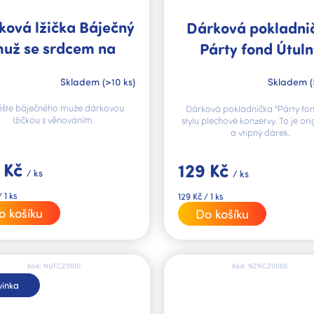
ková lžička Báječný
Dárková pokladni
už se srdcem na
Párty fond Útuln
pravém místě
domov
Skladem
(>10 ks)
Skladem
(
ěšte báječného muže dárkovou
Dárková pokladnička "Párty fon
lžičkou s věnováním.
stylu plechové konzervy. To je ori
a vtipný dárek.
 Kč
129 Kč
/ ks
/ ks
Měrná
 1 ks
129 Kč / 1 ks
cena:
o košíku
Do košíku
Kód:
NUFCZ0001
Kód:
NZNCZ0006
inka