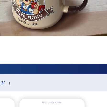
jší
Kód:
C782500048