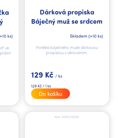
Dárková propiska
čka
Báječný muž se srdcem
ý
na pravém místě
Skladem
(>10 ks)
>10 ks)
Potěšte báječného muže dárkovou
d" ve
propiskou s věnováním.
ginální
129 Kč
/ ks
Měrná
129 Kč / 1 ks
cena:
Do košíku
Kód:
NZNCZ0008