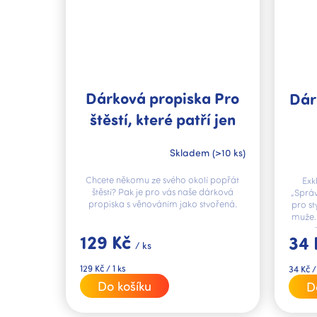
Dárková propiska Pro
Dár
štěstí, které patří jen
tobě
Skladem
(>10 ks)
Chcete někomu ze svého okolí popřát
Exk
štěstí? Pak je pro vás naše dárková
„Sprá
propiska s věnováním jako stvořená.
pro st
muže.
129 Kč
34
/ ks
Měrná
Měrná
129 Kč / 1 ks
34 Kč /
cena:
cena:
Do košíku
D