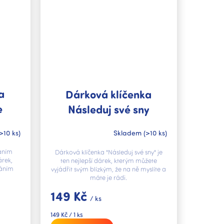
a
Dárková klíčenka
e
Následuj své sny
>10 ks)
Skladem
(>10 ks)
váním
Dárková klíčenka "Následuj své sny" je
árek,
ten nejlepší dárek, kterým můžete
řáním
vyjádřit svým blízkým, že na ně myslíte a
máte je rádi.
149 Kč
/ ks
Měrná
149 Kč / 1 ks
cena: