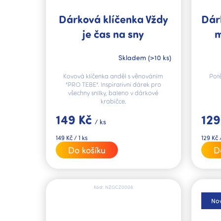
Dárková klíčenka Vždy
Dár
je čas na sny
m
Skladem
(>10 ks)
Kovová klíčenka anděl s věnováním
Pot
"PRO TEBE". Inspirativní dárek pro
všechny snílky, baleno v dárkové
krabičce.
149 Kč
129
/ ks
Měrná
Měrná
149 Kč / 1 ks
129 Kč /
cena:
cena:
Do košíku
D
Kód:
NZGCZ0008
Nov