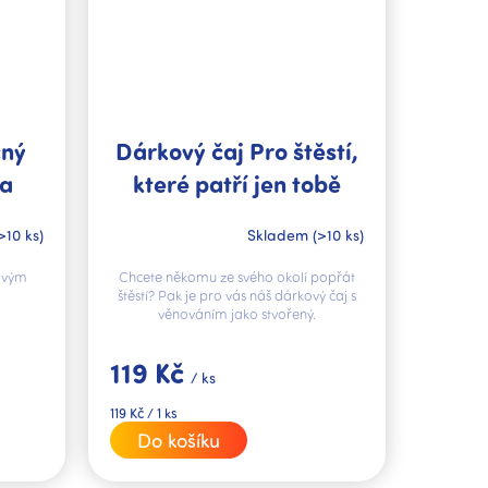
čný
Dárkový čaj Pro štěstí,
na
které patří jen tobě
>10 ks)
Skladem
(>10 ks)
ovým
Chcete někomu ze svého okolí popřát
štěstí? Pak je pro vás náš dárkový čaj s
věnováním jako stvořený.
119 Kč
/ ks
Měrná
119 Kč / 1 ks
cena:
Do košíku