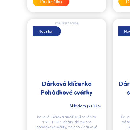
Do košíku
D
Kód:
NNBCZ0008
Novinka
Nov
Dárková klíčenka
Dár
Pohádkové svátky
s
Skladem
(>10 ks)
Kovová klíčenka anděl s věnováním
Kovov
"PRO TEBE". Ideální dárek pro
dárek
pohádkové svátky, baleno v dárkové
D