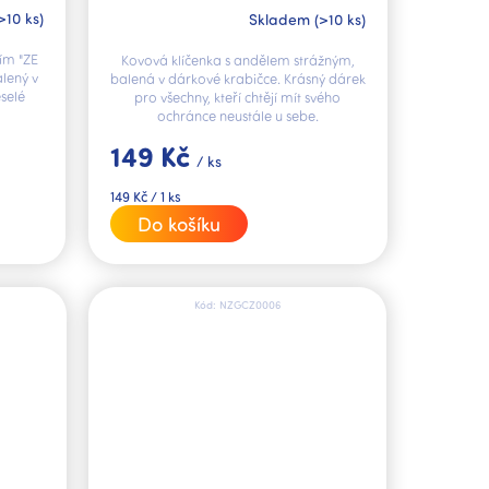
>10 ks)
Skladem
(>10 ks)
ím "ZE
Kovová klíčenka s andělem strážným,
lený v
balená v dárkové krabičce. Krásný dárek
eselé
pro všechny, kteří chtějí mít svého
ochránce neustále u sebe.
149 Kč
/ ks
Měrná
149 Kč / 1 ks
cena:
Do košíku
Kód:
NZGCZ0006