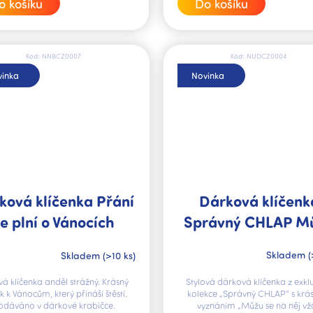
o košíku
Do košíku
Kód:
NNBCZ0007
Kód:
NUDCZ0004
inka
Novinka
Dárková klíčenk
ková klíčenka Přání
Správný CHLAP M
e plní o Vánocích
se na něj vždy
Skladem
(
Skladem
(>10 ks)
spolehnout
Stylová dárková klíčenka z exklu
á klíčenka anděl strážný. Krásný
kolekce „Správný CHLAP“ s kr
 k Vánocům, který přináší štěstí.
vyznáním „Můžu se na něj vž
odáváno v dárkové krabičce.