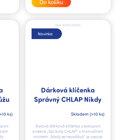
Do košíku
Kód:
NUDCZ0003
Novinka
a
Dárková klíčenka
ůžu
Správný CHLAP Nikdy
se nevzdává
>10 ks)
Skladem
(>10 ks)
zivní
Stylová dárková klíčenka z exkluzivní
ásným
kolekce „Správný CHLAP“ s motivačním
dy
mottem „Nikdy se nevzdává“ je vysoce