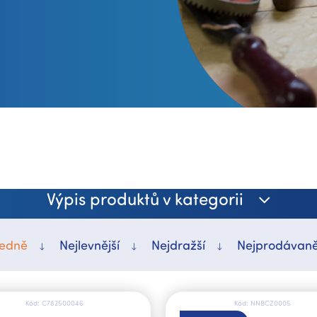
Výpis produktů v kategorii
edně
Nejlevnější
Nejdražší
Nejprodávaně
Kód:
C782500046
Kód:
NNBCZ0005