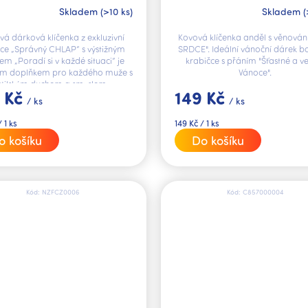
Skladem
(>10 ks)
Skladem
(
vá dárková klíčenka z exkluzivní
Kovová klíčenka anděl s věnován
kce „Správný CHLAP“ s výstižným
SRDCE". Ideální vánoční dárek ba
m „Poradí si v každé situaci“ je
krabičce s přáním "Šťastné a v
ím doplňkem pro každého muže s
Vánoce".
utilským duchem a smyslem...
 Kč
149 Kč
/ ks
/ ks
Měrná
 1 ks
149 Kč / 1 ks
cena:
o košíku
Do košíku
Kód:
NZFCZ0006
Kód:
C857000004