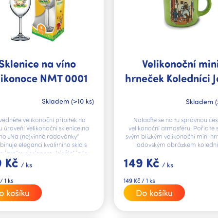
Sklenice na víno
Velikonoční min
likonoce NMT 0001
hrneček Koledníci J
nevinné radovánky
Lada
Skladem
(>10 ks)
Skladem
(
CZ
edněte velikonoční přípitek na
Nalaďte se na tu správnou če
 úroveň! Velikonoční sklenice na
velikonoční atmosféru. Pořiďte 
íno „Na (ne)vinné radovánky“
svým blízkým velikonoční mini hr
inuje eleganci kvalitního skla s
ladovským obrázkem kolední
 jarním designem. Ideální jako...
9 Kč
149 Kč
/ ks
/ ks
Měrná
/ 1 ks
149 Kč / 1 ks
cena:
o košíku
Do košíku