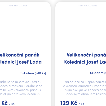
Kód:
NVCCZ0005
Kód:
NVCCZ0002
Velikonoční pan
elikonoční panák
Koledníci Josef L
ledníci Josef Lada
Skladem
(
Skladem
(>10 ks)
Nalaďte se na tu správnou če
aďte se na tu správnou českou
velikonoční atmosféru. Pořiďte 
onoční atmosféru. Pořiďte sobě i
svým blízkým velikonoční pan
m blízkým velikonoční panák s
ladovským obrázkem kolední
dovským obrázkem koledníků.
129 Kč
 Kč
/ ks
/ ks