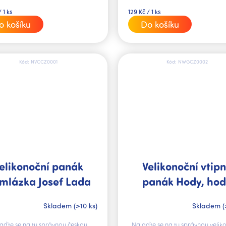
Měrná
129 Kč / 1 ks
 1 ks
cena:
Do košíku
o košíku
Kód:
NVCCZ0001
Kód:
NWGCZ0002
elikonoční panák
Velikonoční vtip
mlázka Josef Lada
panák Hody, ho
Skladem
(>10 ks)
Skladem
(
aďte se na tu správnou českou
Nalaďte se na tu správnou velik