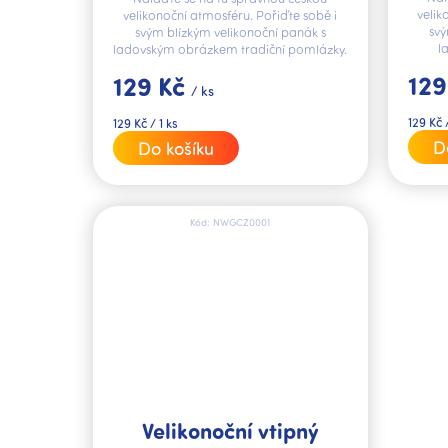
velik
velikonoční atmosféru. Pořiďte sobě i
svý
svým blízkým velikonoční panák s
l
ladovským obrázkem tradiční pomlázky.
129
129 Kč
/ ks
Měrná
Měrná
129 Kč /
129 Kč / 1 ks
cena:
cena:
D
Do košíku
Kód:
NWGCZ0001
Velikonoční vtipný