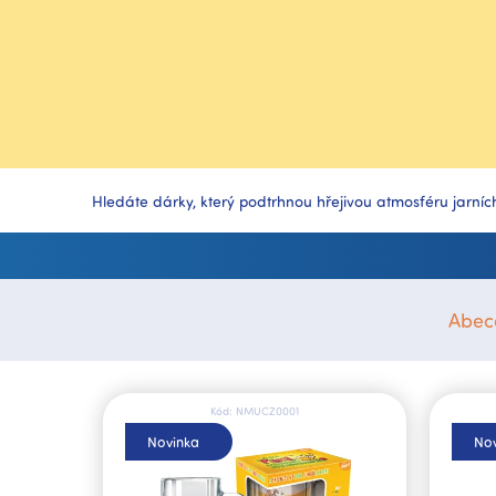
Hledáte dárky, který podtrhnou hřejivou atmosféru jarní
Abec
V
ý
Kód:
NMUCZ0001
p
Novinka
Nov
i
s