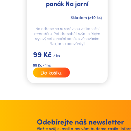
panák Na jarní
radovánky
Skladem
(>10 ks)
Nalaďte se na tu správnou velikonoční
atmosféru. Pořiďte sobě i svým blízkým
stylový velikonoční panák s věnováním
"Na jarní radovánky".
99 Kč
/ ks
Měrná
99 Kč / 1 ks
cena:
Do košíku
Odebírejte náš newsletter
Vložte svůj e-mail a my vám budeme zasílat inf