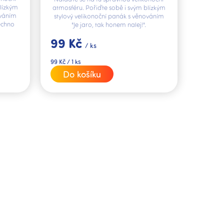
blízkým
atmosféru. Pořiďte sobě i svým blízkým
ováním
stylový velikonoční panák s věnováním
echno
"Je jaro, tak honem nalej!".
99 Kč
/ ks
Měrná
99 Kč / 1 ks
cena:
Do košíku