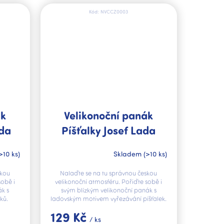
Kód:
NVCCZ0003
ák
Velikonoční panák
ada
Píšťalky Josef Lada
>10 ks)
Skladem
(>10 ks)
skou
Nalaďte se na tu správnou českou
sobě i
velikonoční atmosféru. Pořiďte sobě i
ák s
svým blízkým velikonoční panák s
ků.
ladovským motivem vyřezávání píšťalek.
129 Kč
/ ks