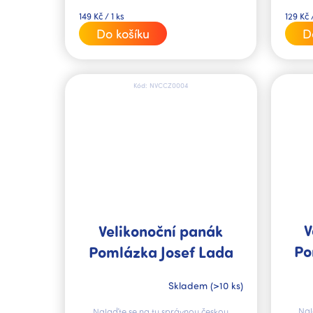
Měrná
Měrná
149 Kč / 1 ks
129 Kč /
cena:
cena:
Do košíku
D
Kód:
NVCCZ0004
V
Velikonoční panák
Po
Pomlázka Josef Lada
Skladem
(>10 ks)
Nal
Nalaďte se na tu správnou českou