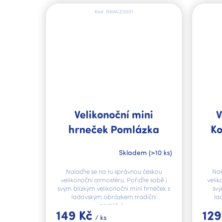
Kód:
NNACZ0001
Velikonoční mini
V
hrneček Pomlázka
Ko
Josef Lada
Skladem
(>10 ks)
Nalaďte se na tu správnou českou
Nal
velikonoční atmosféru. Pořiďte sobě i
velik
svým blízkým velikonoční mini hrneček s
svý
ladovským obrázkem tradiční
la
pomlázky.
149 Kč
129
/ ks