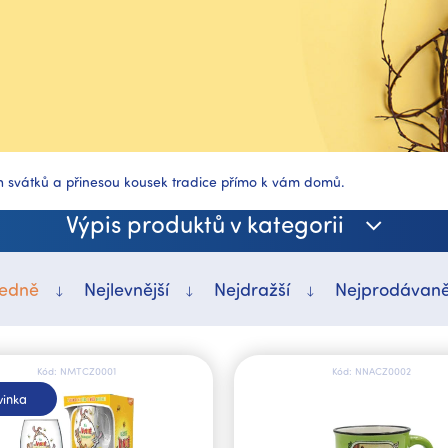
ch svátků a přinesou kousek tradice přímo k vám domů.
Výpis produktů v kategorii
edně
Nejlevnější
Nejdražší
Nejprodávaně
Kód:
NMTCZ0001
Kód:
NNACZ0002
inka