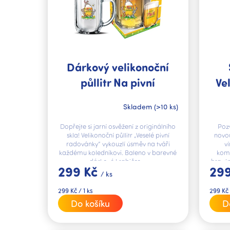
p
r
o
d
u
k
Dárkový velikonoční
t
půllitr Na pivní
Ve
ů
radovánky
Na 
Skladem
(>10 ks)
Dopřejte si jarní osvěžení z originálního
Pozv
skla! Velikonoční půllitr „Veselé pivní
novou
radovánky“ vykouzlí úsměv na tváři
v
každému koledníkovi. Baleno v barevné
komb
dárkové krabičce,...
hravým
299 Kč
29
/ ks
Měrná
Měrná
299 Kč / 1 ks
299 Kč 
cena:
cena:
Do košíku
D