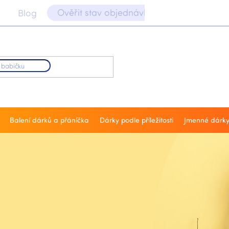
Ověřit stav objednávky 📝
Blog
Balení dárků a přáníčka
Dárky podle příležitosti
Jmenné dárk