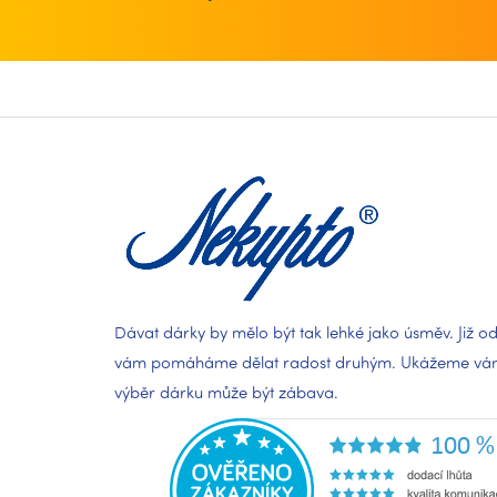
Z
á
p
a
t
í
Dávat dárky by mělo být tak lehké jako úsměv. Již od
vám pomáháme dělat radost druhým. Ukážeme vám,
výběr dárku může být zábava.