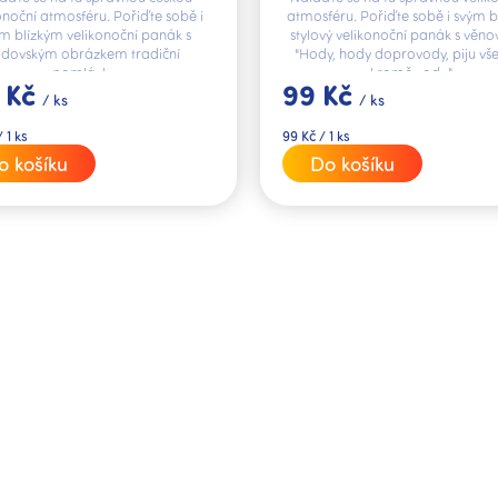
onoční atmosféru. Pořiďte sobě i
atmosféru. Pořiďte sobě i svým 
m blízkým velikonoční panák s
stylový velikonoční panák s věn
adovským obrázkem tradiční
"Hody, hody doprovody, piju vš
pomlázky.
kromě vody.".
 Kč
99 Kč
/ ks
/ ks
Měrná
 1 ks
99 Kč / 1 ks
cena:
o košíku
Do košíku