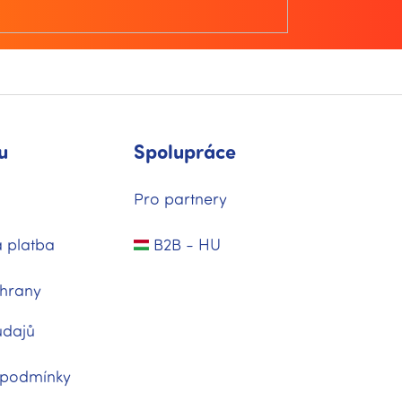
u
Spolupráce
Pro partnery
 platba
B2B - HU
hrany
údajů
 podmínky