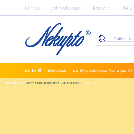
Přejít
O nás
Jak nakoupit
Kariéra
FAQ
na
obsah
Dárky 🎁
Dekorace
Dárky a dekorace Nostalgic-Art
Nekupto.cz
Dárky podle příležitosti
Dle příležitosti
Velikonoce