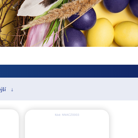
jší
Kód:
NNACZ0003