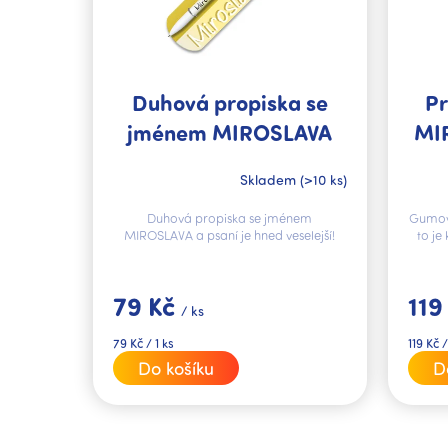
r
o
d
u
k
Duhová propiska se
Pr
t
jménem MIROSLAVA
MI
ů
Skladem
(>10 ks)
Duhová propiska se jménem
Gumov
MIROSLAVA a psaní je hned veselejší!
to je
79 Kč
119
/ ks
Měrná
Měrná
79 Kč / 1 ks
119 Kč /
cena:
cena:
Do košíku
D