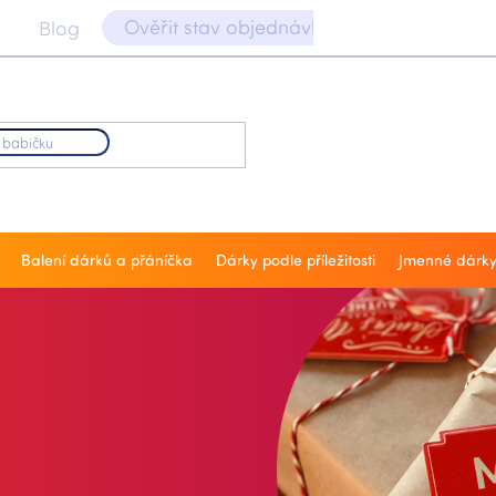
Ověřit stav objednávky 📝
Blog
Balení dárků a přáníčka
Dárky podle příležitosti
Jmenné dárk