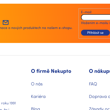
v
l
á
E-mail
d
a
Vložením e-mailu 
c
ormace o nových produktech na našem e-shopu.
í
Přihlásit se
p
r
v
k
y
v
ý
p
O firmě Nekupto
O nákup
i
s
u
O nás
FAQ
Kariéra
Doprava a
 roku 1991
Blog
Zásady oc
 že i