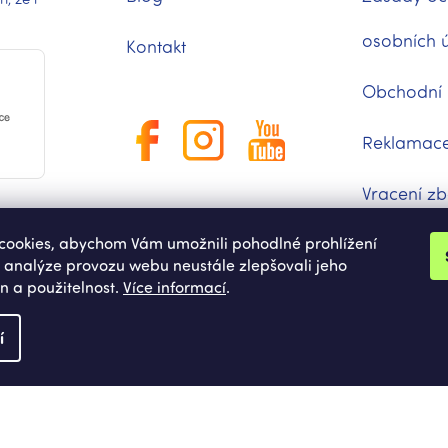
osobních 
Kontakt
Obchodní
Reklamac
Vracení zb
ookies, abychom Vám umožnili pohodlné prohlížení
Moje obje
 analýze provozu webu neustále zlepšovali jeho
n a použitelnost.
Více informací
.
í
a.
Upravit nastavení cookies