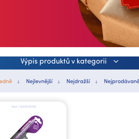
Výpis produktů v kategorii
edně
Nejlevnější
Nejdražší
Nejprodávaně
Kód:
C849500108