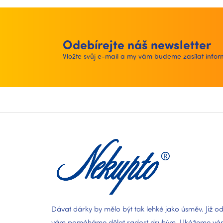
Odebírejte náš newsletter
Vložte svůj e-mail a my vám budeme zasílat inf
Z
á
p
a
t
í
Dávat dárky by mělo být tak lehké jako úsměv. Již od
vám pomáháme dělat radost druhým. Ukážeme vám,