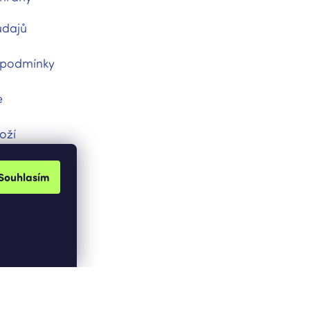
údajů
 podmínky
e
oží
dnávka
Souhlasím
Vytvořil Shoptet