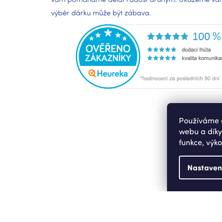
výběr dárku může být zábava.
Používáme c
webu a díky
funkce, výko
Nastaven
Copyright 2026
Nekupto.cz
. Všechna práva vyhrazen