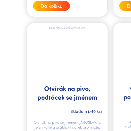
cena:
cena:
Do košíku
D
Kód:
NKQCZ0009JAROSLAV
Otvírák na pivo,
po
podtácek se jménem
JAROSLAV V.I.P.
Skladem
(>10 ks)
Otví
Otvírák na pivo se jménem JAROSLAV, to
unik
je unikátní a praktický dárek pro muže.