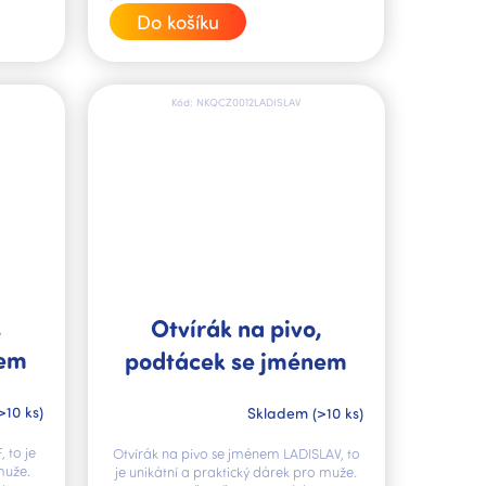
cena:
Do košíku
Kód:
NKQCZ0012LADISLAV
,
Otvírák na pivo,
nem
podtácek se jménem
LADISLAV V.I.P.
>10 ks)
Skladem
(>10 ks)
 to je
Otvírák na pivo se jménem LADISLAV, to
muže.
je unikátní a praktický dárek pro muže.