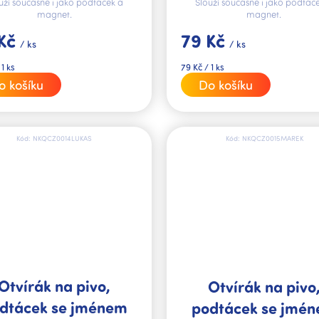
uží současně i jako podtácek a
Slouží současně i jako podtác
magnet.
magnet.
 Kč
79 Kč
/ ks
/ ks
Měrná
 1 ks
79 Kč / 1 ks
cena:
o košíku
Do košíku
Kód:
NKQCZ0014LUKAS
Kód:
NKQCZ0015MAREK
Otvírák na pivo,
Otvírák na pivo
dtácek se jménem
podtácek se jmé