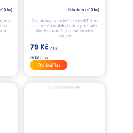
MARTIN V.I.P.
Skladem
(>10 ks)
>10 ks)
Otvírák na pivo se jménem MARTIN, to
, to je
je unikátní a praktický dárek pro muže.
muže.
Slouží současně i jako podtácek a
ek a
magnet.
79 Kč
/ ks
Měrná
79 Kč / 1 ks
cena:
Do košíku
Kód:
NKQCZ0020MIREK