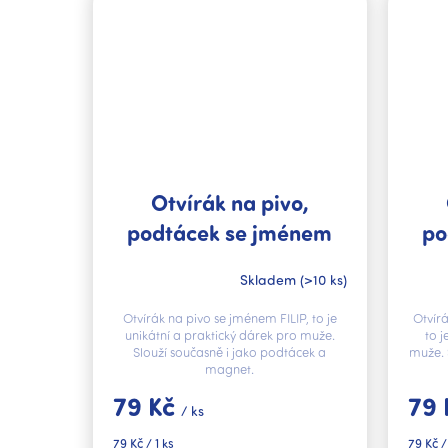
Otvírák na pivo,
podtácek se jménem
po
FILIP V.I.P.
Skladem
(>10 ks)
Otvírák na pivo se jménem FILIP, to je
Otvír
unikátní a praktický dárek pro muže.
to j
Slouží současně i jako podtácek a
muže. 
magnet.
79 Kč
79
/ ks
Měrná
Měrná
79 Kč / 1 ks
79 Kč /