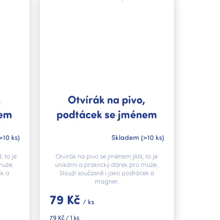
,
Otvírák na pivo,
nem
podtácek se jménem
JAN V.I.P.
>10 ks)
Skladem
(>10 ks)
 to je
Otvírák na pivo se jménem JAN, to je
muže.
unikátní a praktický dárek pro muže.
ek a
Slouží současně i jako podtácek a
magnet.
79 Kč
/ ks
Měrná
79 Kč / 1 ks