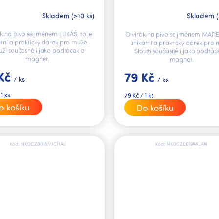
LUKÁŠ V.I.P.
MAREK V.I.P.
Skladem
(>10 ks)
Skladem
(
k na pivo se jménem LUKÁŠ, to je
Otvírák na pivo se jménem MAREK
átní a praktický dárek pro muže.
unikátní a praktický dárek pro 
uží současně i jako podtácek a
Slouží současně i jako podtác
magnet.
magnet.
 Kč
79 Kč
/ ks
/ ks
Měrná
 1 ks
79 Kč / 1 ks
cena:
o košíku
Do košíku
Kód:
NKQCZ0018MICHAL
Kód:
NKQCZ0019MILAN