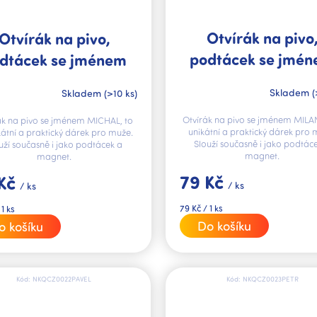
Otvírák na pivo
Otvírák na pivo,
podtácek se jmé
dtácek se jménem
MILAN V.I.P.
MICHAL V.I.P.
Skladem
(
Skladem
(>10 ks)
Otvírák na pivo se jménem MILAN
ák na pivo se jménem MICHAL, to
unikátní a praktický dárek pro 
kátní a praktický dárek pro muže.
Slouží současně i jako podtác
uží současně i jako podtácek a
magnet.
magnet.
79 Kč
 Kč
/ ks
/ ks
Měrná
79 Kč / 1 ks
 1 ks
cena:
Do košíku
o košíku
Kód:
NKQCZ0022PAVEL
Kód:
NKQCZ0023PETR