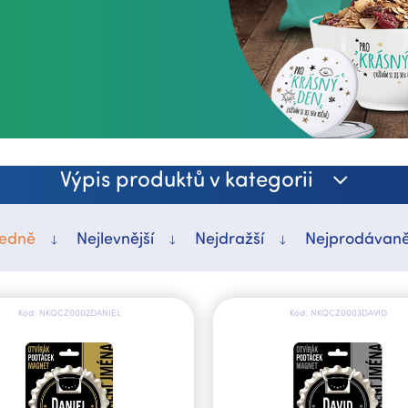
Výpis produktů v kategorii
edně
Nejlevnější
Nejdražší
Nejprodávaně
Kód:
NKQCZ0002DANIEL
Kód:
NKQCZ0003DAVID