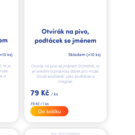
,
Otvírák na pivo,
nem
podtácek se jménem
DOMINIK V.I.P.
>10 ks)
Skladem
(>10 ks)
 to je
Otvírák na pivo se jménem DOMINIK, to
muže.
je unikátní a praktický dárek pro muže.
ek a
Slouží současně i jako podtácek a
magnet.
79 Kč
/ ks
Měrná
79 Kč / 1 ks
cena:
Do košíku
Kód:
NKQCZ0008JAN