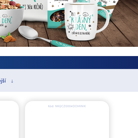
jší
Kód:
NKQCZ0004DOMINIK