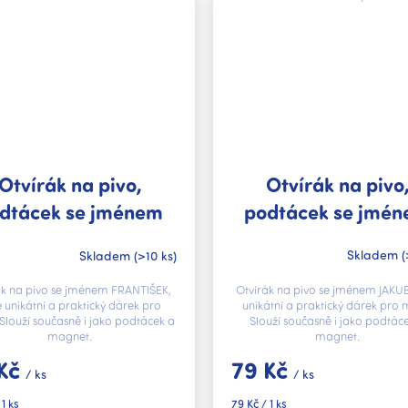
Otvírák na pivo
Otvírák na pivo,
podtácek se jmé
dtácek se jménem
JAKUB V.I.P.
FRANTIŠEK V.I.P.
Skladem
(
Skladem
(>10 ks)
Otvírák na pivo se jménem JAKUB,
ák na pivo se jménem FRANTIŠEK,
unikátní a praktický dárek pro 
e unikátní a praktický dárek pro
Slouží současně i jako podtác
Slouží současně i jako podtácek a
magnet.
magnet.
79 Kč
 Kč
/ ks
/ ks
Měrná
79 Kč / 1 ks
 1 ks