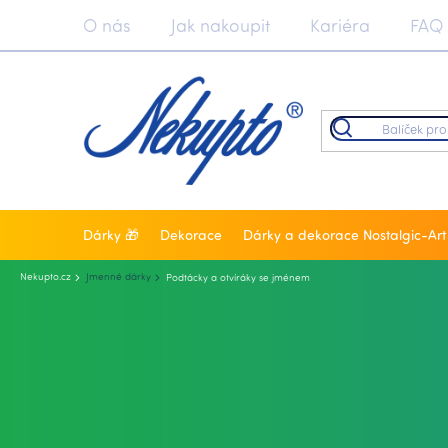
Přejít
O nás
Jak nakoupit
Kariéra
FAQ
na
obsah
Dárky 🎁
Dekorace
Dárky a dekorace Nostalgic-Art
Nekupto.cz
Jmenné dárky
Podtácky a otvíráky se jménem