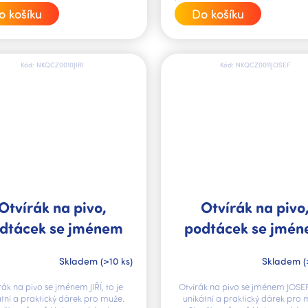
cena:
Do košíku
o košíku
Kód:
NKQCZ0010JIRI
Kód:
NKQCZ0011JOSEF
Otvírák na pivo,
Otvírák na pivo
dtácek se jménem
podtácek se jmé
JIŘÍ V.I.P.
JOSEF V.I.P.
Skladem
(>10 ks)
Skladem
(
rák na pivo se jménem JIŘÍ, to je
Otvírák na pivo se jménem JOSEF,
átní a praktický dárek pro muže.
unikátní a praktický dárek pro 