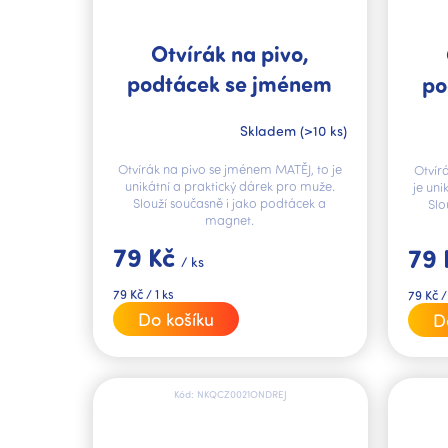
Otvírák na pivo,
podtácek se jménem
po
MATĚJ V.I.P.
Skladem
(>10 ks)
Otvírák na pivo se jménem MATĚJ, to je
Otvír
unikátní a praktický dárek pro muže.
je uni
Slouží současně i jako podtácek a
Slo
magnet.
79 Kč
79
/ ks
Měrná
Měrná
79 Kč / 1 ks
79 Kč /
cena:
cena:
Do košíku
D
Kód:
NKQCZ0021ONDREJ