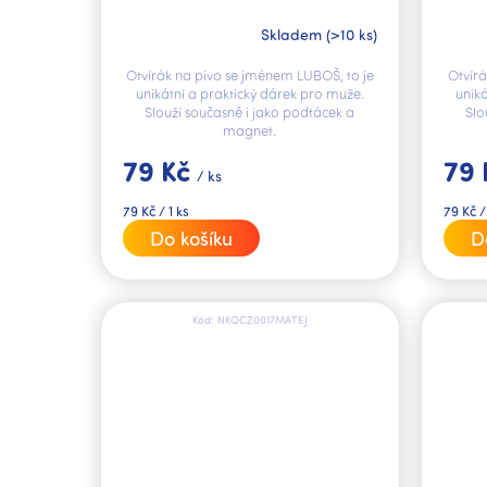
LUBOŠ V.I.P.
Skladem
(>10 ks)
Otvírák na pivo se jménem LUBOŠ, to je
Otvírá
unikátní a praktický dárek pro muže.
unik
Slouží současně i jako podtácek a
Slo
magnet.
79 Kč
79
/ ks
Měrná
Měrná
79 Kč / 1 ks
79 Kč /
cena:
cena:
Do košíku
D
Kód:
NKQCZ0017MATEJ