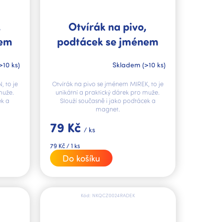
,
Otvírák na pivo,
nem
podtácek se jménem
MIREK V.I.P.
>10 ks)
Skladem
(>10 ks)
, to je
Otvírák na pivo se jménem MIREK, to je
muže.
unikátní a praktický dárek pro muže.
ek a
Slouží současně i jako podtácek a
magnet.
79 Kč
/ ks
Měrná
79 Kč / 1 ks
cena:
Do košíku
Kód:
NKQCZ0024RADEK