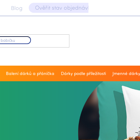
Ověřit stav objednávky 📝
Blog
Balení dárků a přáníčka
Dárky podle příležitosti
Jmenné dárk