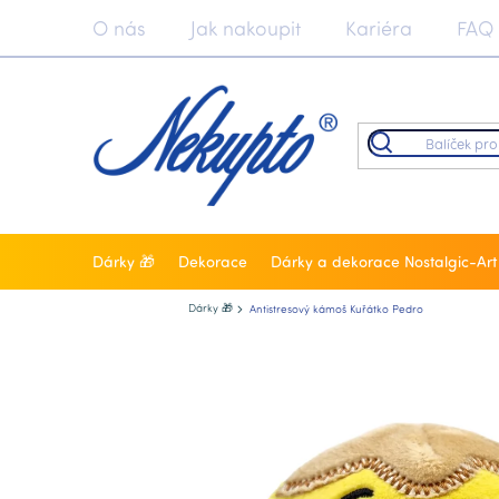
Přejít
O nás
Jak nakoupit
Kariéra
FAQ
na
obsah
Dárky 🎁
Dekorace
Dárky a dekorace Nostalgic-Art
Nekupto.cz
Dárky 🎁
Antistresový kámoš Kuřátko Pedro