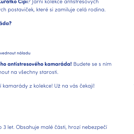
Kuřátko Čipi
? Jarní kolekce antistresových
h postaviček, které si zamiluje celá rodina.
ráda?
u
í zvednout náladu
vého antistresového kamaráda!
Budete se s ním
out na všechny starosti.
 kamarády z kolekce! Už na vás čekají!
3 let. Obsahuje malé části, hrozí nebezpečí