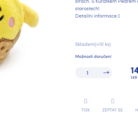
strach. S Kuřátkem Pedrem 
starostech!
Detailní informace
Skladem
(>10 ks)
Možnosti doručení
1
Mě
149 
cen
TISK
ZEPTAT SE
H