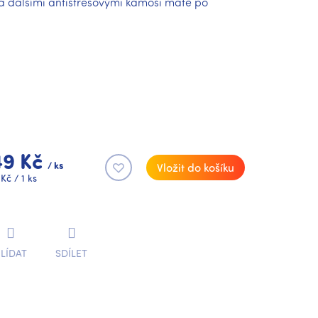
a dalšími antistresovými kámoši máte po
49 Kč
/ ks
Vložit do košíku
rná
Kč / 1 ks
a:
LÍDAT
SDÍLET