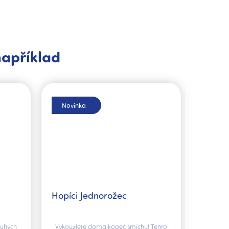
například
Novinka
Hopíci Jednorožec
ouhých
Vykouzlete doma kopec smíchu! Tento