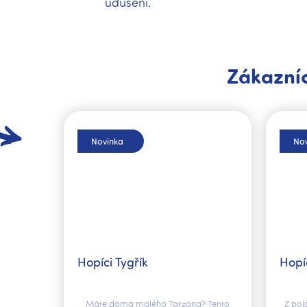
udušení.
Zákazníc
Novinka
Nov
Hopíci Tygřík
Hopí
Máte doma malého Tarzana? Tento
Z pol