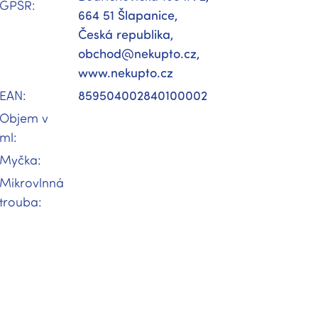
GPSR
:
664 51 Šlapanice,
Česká republika,
obchod@nekupto.cz,
www.nekupto.cz
EAN
:
859504002840100002
Objem v
ml
:
Myčka
:
Mikrovlnná
trouba
: