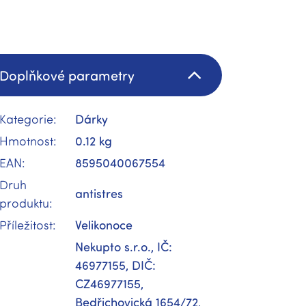
Doplňkové parametry
Kategorie
:
Dárky
Hmotnost
:
0.12 kg
EAN
:
8595040067554
Druh
antistres
produktu
:
Příležitost
:
Velikonoce
Nekupto s.r.o., IČ:
46977155, DIČ:
CZ46977155,
Bedřichovická 1654/72,