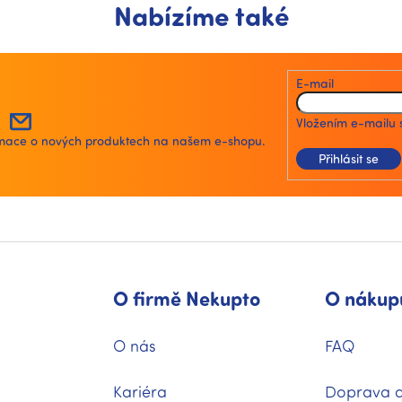
Nabízíme také
E-mail
Vložením e-mailu 
ormace o nových produktech na našem e-shopu.
Přihlásit se
O firmě Nekupto
O nákup
O nás
FAQ
Kariéra
Doprava a