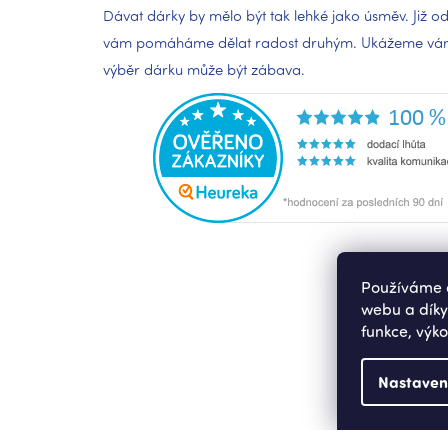
Dávat dárky by mělo být tak lehké jako úsměv. Již od
vám pomáháme dělat radost druhým. Ukážeme vám,
výběr dárku může být zábava.
Používáme c
webu a díky
funkce, výko
Nastaven