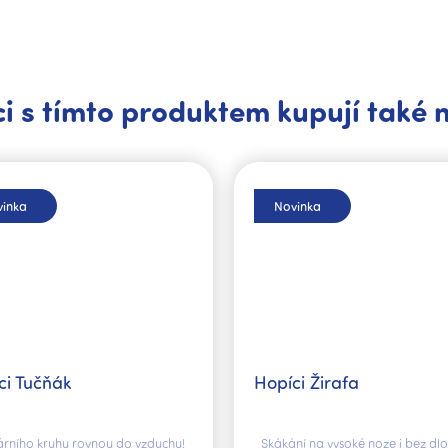
i s tímto produktem kupují také 
inka
Novinka
ci Tučňák
Hopíci Žirafa
árního kruhu rovnou do vzduchu!
Skákání na vysoké noze i bez dl