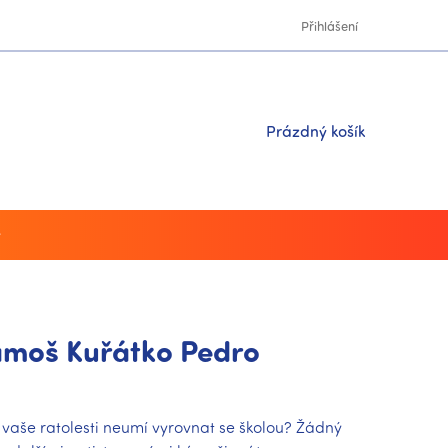
Přihlášení
Nákupní
Prázdný košík
košík
y
ámoš Kuřátko Pedro
 vaše ratolesti neumí vyrovnat se školou? Žádný