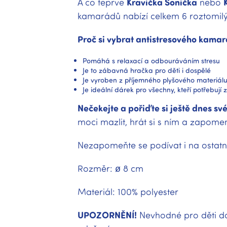
A co teprve
Kravička Sonička
nebo
kamarádů nabízí celkem 6 roztomilýc
Proč si vybrat antistresového kama
Pomáhá s relaxací a odbouráváním stresu
Je to zábavná hračka pro děti i dospělé
Je vyroben z příjemného plyšového materiál
Je ideální dárek pro všechny, kteří potřebuj
Nečekejte a pořiďte si ještě dnes s
moci mazlit, hrát si s ním a zapomen
Nezapomeňte se podívat i na ostatní
Rozměr: ø 8 cm
Materiál: 100% polyester
UPOZORNĚNÍ!
Nevhodné pro děti do 