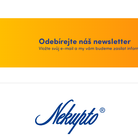
Odebírejte náš newsletter
Vložte svůj e-mail a my vám budeme zasílat inf
Z
á
p
a
t
í