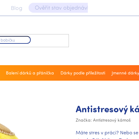
Ověřit stav objednávky 📝
Blog
Balení dárků a přáníčka
Dárky podle příležitosti
Jmenné dárk
Antistresový k
Značka:
Antistresový kámoš
Máte stres v práci? Nebo se