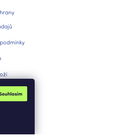
hrany
údajů
 podmínky
e
oží
dnávka
Souhlasím