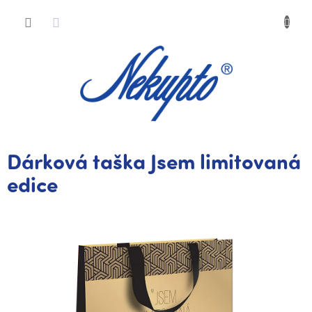
Přejít
Nákup
na
obsah
košík
Dárková taška Jsem limitovaná
edice