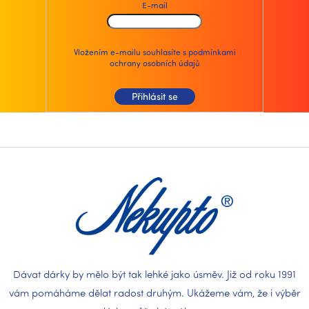
E-mail
Vložením e-mailu souhlasíte s
podmínkami
ochrany osobních údajů
Přihlásit se
Z
á
p
a
t
í
Dávat dárky by mělo být tak lehké jako úsměv. Již od roku 1991
vám pomáháme dělat radost druhým. Ukážeme vám, že i výběr