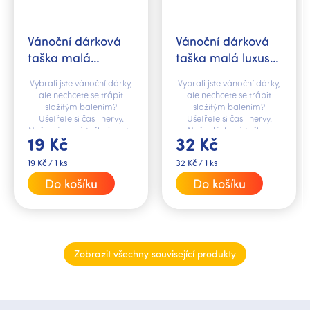
Vánoční dárková
Vánoční dárková
taška malá
taška malá luxusní
Vánoční pohoda
Dárečky šťastné a
Vybrali jste vánoční dárky,
Vybrali jste vánoční dárky,
veselé
ale nechcete se trápit
ale nechcete se trápit
složitým balením?
složitým balením?
Ušetřete si čas i nervy.
Ušetřete si čas i nervy.
Naše dárkové tašky jsou to
Naše dárkové tašky s
19 Kč
32 Kč
pravé řešení.
ražbou jsou to pravé
řešení.
Měrná
Měrná
19 Kč / 1 ks
32 Kč / 1 ks
cena:
cena:
Do košíku
Do košíku
Zobrazit všechny související produkty