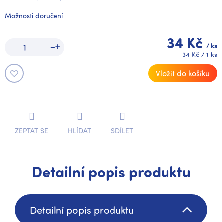
Možnosti doručení
34 Kč
/ ks
Měrná
34 Kč / 1 ks
cena:
Vložit do košíku
ZEPTAT SE
HLÍDAT
SDÍLET
Detailní popis produktu
Detailní popis produktu