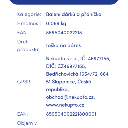
Kategorie
:
Balení dárků a přáníčka
Hmotnost
:
0.069 kg
EAN
:
8595040022218
Druh
taška na dárek
produktu
:
Nekupto s.r.o., IČ: 46977155,
DIČ: CZ46977155,
Bedřichovická 1654/72, 664
GPSR
:
51 Šlapanice, Česká
republika,
obchod@nekupto.cz,
www.nekupto.cz
EAN
:
859504002221800001
Objem v