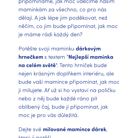
připomínáme, jak moc vděčíme našim
maminkám za všechno, co pro nás
dělají. A jak lépe jim poděkovat, než
něčím, co jim bude připomínat, jak moc
je máme rádi každý den?
Potěšte svoji maminku
dárkovým
hrnečkem
s textem "
Nejlepší maminka
na celém světě
". Tento hrníček bude
nejen krásným doplňkem interiéru, ale
bude vaší mamince připomínat, jak moc
ji milujete. Ať už si ho vystaví na poličku
nebo z něj bude každé ráno pít
oblíbený čaj, bude jí připomínat, jak
moc je pro vás důležitá.
Dejte své
milované mamince dárek
,
který ji potěší.