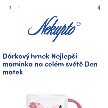
Přejít
Nákup
na
obsah
košík
Dárkový hrnek Nejlepší
maminka na celém světě Den
matek