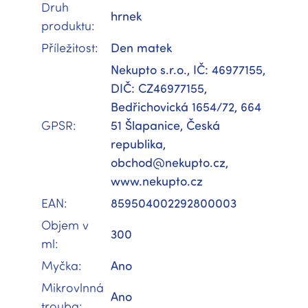
Druh
hrnek
produktu
:
Příležitost
:
Den matek
Nekupto s.r.o., IČ: 46977155,
DIČ: CZ46977155,
Bedřichovická 1654/72, 664
GPSR
:
51 Šlapanice, Česká
republika,
obchod@nekupto.cz,
www.nekupto.cz
EAN
:
859504002292800003
Objem v
300
ml
:
Myčka
:
Ano
Mikrovlnná
Ano
trouba
: