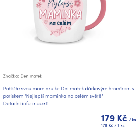
Značka:
Den matek
Potěšte svou maminku ke Dni matek dárkovým hrnečkem s
potiskem "Nejlepší maminka na celém světě".
Detailní informace
179 Kč
/ ks
Měrná
179 Kč / 1 ks
cena: