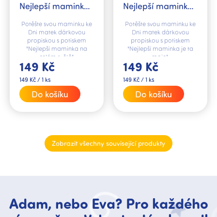
Nejlepší maminka
Nejlepší maminka
na celém světě
je ta moje Den
Potěšte svou maminku ke
Potěšte svou maminku ke
Den matek
matek
Dni matek dárkovou
Dni matek dárkovou
propiskou s potiskem
propiskou s potiskem
"Nejlepší maminka na
"Nejlepší maminka je ta
celém světě".
moje".
149 Kč
149 Kč
Měrná
Měrná
149 Kč / 1 ks
149 Kč / 1 ks
cena:
cena:
Do košíku
Do košíku
Zobrazit všechny související produkty
Adam, nebo Eva? Pro každého