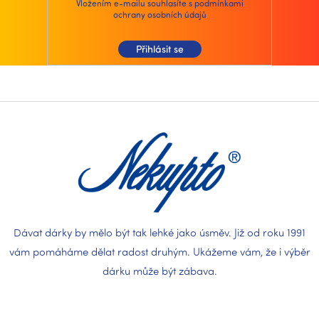
Vložením e-mailu souhlasíte s
podmínkami
ochrany osobních údajů
Přihlásit se
Z
á
p
a
t
í
Dávat dárky by mělo být tak lehké jako úsměv. Již od roku 1991
vám pomáháme dělat radost druhým. Ukážeme vám, že i výběr
dárku může být zábava.