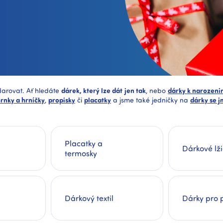
darovat. Ať hledáte
dárek, který lze dát
jen tak
, nebo
dárky k narozen
rnky a hrníčky
,
propisky
či
placatky
a jsme také jedničky na
dárky se 
Placatky a
Dárkové lži
termosky
Dárkový textil
Dárky pro 