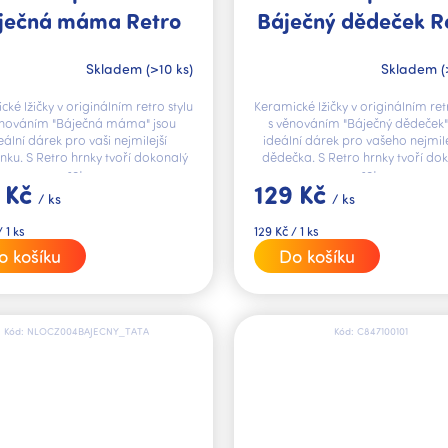
ječná máma Retro
Báječný dědeček R
Skladem
(>10 ks)
Skladem
(
ké lžičky v originálním retro stylu
Keramické lžičky v originálním ret
ěnováním "Báječná máma" jsou
s věnováním "Báječný dědeček"
eální dárek pro vaši nejmilejší
ideální dárek pro vašeho nejmil
ku. S Retro hrnky tvoří dokonalý
dědečka. S Retro hrnky tvoří do
set.
set.
 Kč
129 Kč
/ ks
/ ks
Měrná
 1 ks
129 Kč / 1 ks
cena:
o košíku
Do košíku
Kód:
NLOCZ004BAJECNY_TATA
Kód:
C847100101