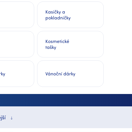
Kasičky a
pokladničky
Kosmetické
tašky
rky
Vánoční dárky
jší