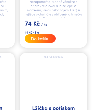
ceňte
Nezapomeňte i v době vánočních
sílu
příprav relaxovat a to nejlépe se
váním,
svařákem, kávou nebo čajem, který si
dědy
nejlépe vychutnáte z oblíbeného hrnečku
a doladíte stylovou lžičkou s...
74 Kč
/ ks
Měrná
74 Kč / 1 ks
cena:
Do košíku
K
Kód:
C847100086
m
Lžička s potiskem