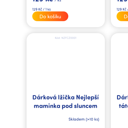
Měrná
Měrná
129 Kč / 1 ks
129 Kč /
cena:
cena:
Do košíku
D
Kód:
NZFCZ0001
Dárková lžička Nejlepší
Dár
maminka pod sluncem
tát
Skladem
(>10 ks)