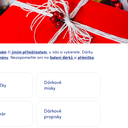
inám
či
jiným příležitostem
, u nás si vyberete. Dárky
jmény
. Nezapomeňte ani na
balení dárků
a
přáníčka
.
Dárkové
čky
misky
Dárkové
pár
propisky