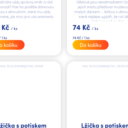
Dědové jsou nenahraditelní! O
áš táta vždy správný směr a rád
jejich snahu předávat mužskou 
oradí? Pak ho potěšte dárkovou
malým dárkem – lžičkou s věno
čkou s věnováním, které mu vždy
které nejlépe vyjádří, že roli 
mene, jak moc pro vás znamená.
zvládají prostě skvěle!
74 Kč
 Kč
/ ks
/ ks
Měrná
74 Kč / 1 ks
 1 ks
cena:
Do košíku
o košíku
Kód:
NLOCZ003BAJECNA_MAMA
Kód:
NLOCZ006BAJECNY_DEDECE
žička s potiskem
Lžička s potiske