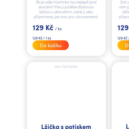
Že je vaše maminka tou nejlepší pod
Zná v
sluncem? Pak ji potěšte dárkovou
vám p
lžičkou s věnováním, které jí vždy
lži
připomene, jak moc pro vás znamená.
připo
129 Kč
129
/ ks
Měrná
Měrná
129 Kč / 1 ks
129 Kč /
cena:
cena:
Do košíku
D
Kód:
C847100085
L
Lžička s potiskem