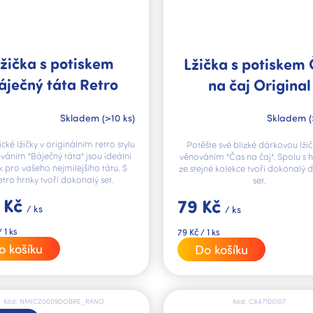
žička s potiskem
Lžička s potiskem
áječný táta Retro
na čaj Original
Skladem
(>10 ks)
Skladem
(
ké lžičky v originálním retro stylu
Potěšte své blízké dárkovou lžič
váním "Báječný táta" jsou ideální
věnováním "Čas na čaj". Spolu s
 pro vašeho nejmilejšího tátu. S
ze stejné kolekce tvoří dokonalý 
etro hrnky tvoří dokonalý set.
set.
 Kč
79 Kč
/ ks
/ ks
Měrná
 1 ks
79 Kč / 1 ks
cena:
o košíku
Do košíku
Kód:
NMICZ0009DOBRE_RANO
Kód:
C847100107