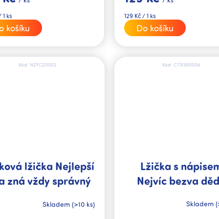
Měrná
 1 ks
129 Kč / 1 ks
cena:
o košíku
Do košíku
Kód:
NZFCZ0002
Kód:
C731300004
Lžička s nápise
ková lžička Nejlepší
Nejvíc bezva dě
a zná vždy správný
směr
Skladem
(
Skladem
(>10 ks)