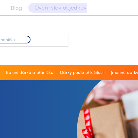
Ověřit stav objednávky 📝
Blog
Balení dárků a přáníčka
Dárky podle příležitosti
Jmenné dárk