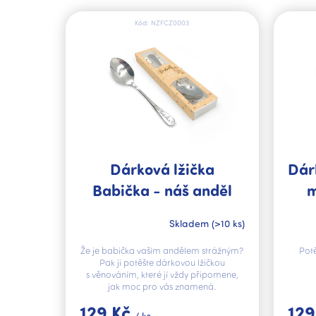
V
ý
Kód:
NZFCZ0003
p
i
s
p
r
o
d
u
k
Dárková lžička
Dár
t
Babička - náš anděl
m
ů
strážný
Skladem
(>10 ks)
Že je babička vaším andělem strážným?
Pot
Pak ji potěšte dárkovou lžičkou
s věnováním, které jí vždy připomene,
jak moc pro vás znamená.
129 Kč
129
/ ks