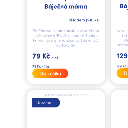
Bá
Báječná máma
Original
Skladem
(>10 ks)
Keramic
Potěšte svou maminku dárkovou lžičkou
s v
s věnováním "Báječná máma". Spolu s
id
hrnkem ze stejné kolekce tvoří dokonalý
mamin
dárkový set.
129
79 Kč
/ ks
Měrná
Měrná
129 Kč /
79 Kč / 1 ks
cena:
cena:
D
Do košíku
Kód:
NMICZ0002BAJECNY_TATA
Novinka