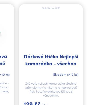
Kód:
NZFCZ0007
zva
Dárková lžička Nejlepší
čně
kamarádka - všechna
ětě
tajemství jsou u ní v
>10 ks)
Skladem
(>10 ks)
bezpečí
epší na
Zná vaše nejlepší kamarádka všechna
lžičkou
vaše tajemství a nikomu je neprozradí?
pomene,
Pak ji oceňte dárkovou lžičkou s
věnováním.
129 Kč