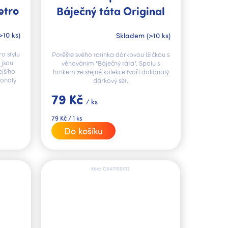
etro
Báječný táta Original
>10 ks)
Skladem
(>10 ks)
ro stylu
Potěšte svého tatínka dárkovou lžičkou s
 jsou
věnováním "Báječný táta". Spolu s
ejšího
hrnkem ze stejné kolekce tvoří dokonalý
konalý
dárkový set.
79 Kč
/ ks
Měrná
79 Kč / 1 ks
cena:
Do košíku
Kód:
C847100102