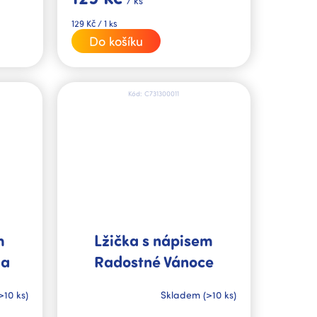
/ ks
Měrná
129 Kč / 1 ks
cena:
Do košíku
Kód:
C731300011
m
Lžička s nápisem
da
Radostné Vánoce
>10 ks)
Skladem
(>10 ks)