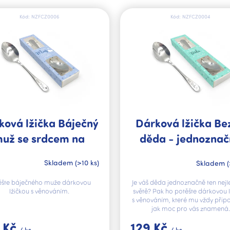
Kód:
NZFCZ0006
Kód:
NZFCZ0004
ková lžička Báječný
Dárková lžička Be
už se srdcem na
děda - jednozna
pravém místě
ten nejlepší na sv
Skladem
(>10 ks)
Skladem
(
ěšte báječného muže dárkovou
Je váš děda jednoznačně ten nejl
lžičkou s věnováním.
světě? Pak ho potěšte dárkovou 
s věnováním, které mu vždy při
jak moc pro vás znamená.
 Kč
129 Kč
/ ks
/ ks