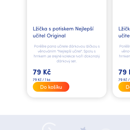
Lžička s potiskem Nejlepší
Lžičk
učitel Original
učite
Potěšte pana učitele dárkovou lžičkou s
Potěšt
věnováním "Nejlepší učitel". Spolu s
věnov
hrnkem ze stejné kolekce tvoří dokonalý
hrnkem
dárkový set.
79 Kč
79 
Měrná
Měrná
79 Kč / 1 ks
79 Kč /
cena:
cena:
Do košíku
D