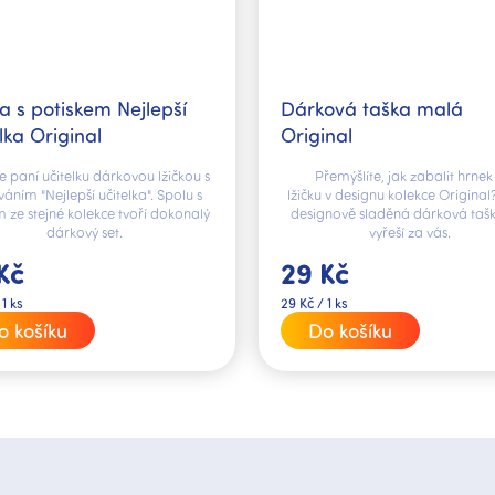
a s potiskem Nejlepší
Dárková taška malá
lka Original
Original
e paní učitelku dárkovou lžičkou s
Přemýšlíte, jak zabalit hrnek
áním "Nejlepší učitelka". Spolu s
lžičku v designu kolekce Original
 ze stejné kolekce tvoří dokonalý
designově sladěná dárková tašk
dárkový set.
vyřeší za vás.
Kč
29 Kč
Měrná
 1 ks
29 Kč / 1 ks
cena:
o košíku
Do košíku