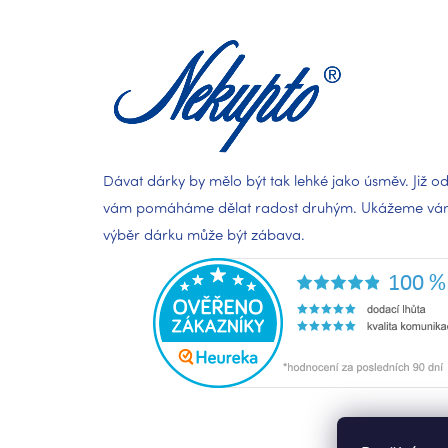
p
a
t
í
Dávat dárky by mělo být tak lehké jako úsměv. Již od
vám pomáháme dělat radost druhým. Ukážeme vám,
výběr dárku může být zábava.