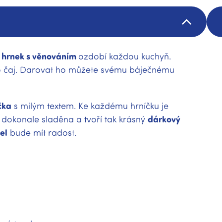
 hrnek s věnováním
ozdobí každou kuchyň.
bo čaj. Darovat ho můžete svému báječnému
čka
s milým textem. Ke každému hrníčku je
ím dokonale sladěna a tvoří tak krásný
dárkový
el
bude mít radost.