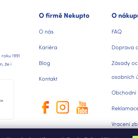
O firmě Nekupto
O nákup
O nás
FAQ
Kariéra
Doprava a
 roku 1991
Blog
Zásady oc
 že i
osobních 
Kontakt
Obchodní
Reklamac
Vracení zb