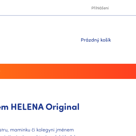
Přihlášení
Nákupní
Prázdný košík
košík
y
em HELENA Original
stru, maminku či kolegyni jménem