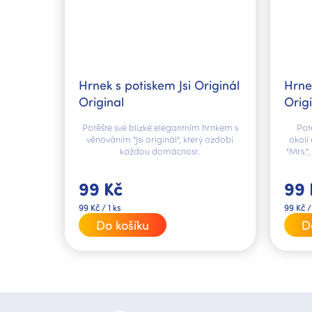
Hrnek s potiskem Jsi Originál
Hrne
Original
Orig
Potěšte své blízké elegantním hrnkem s
Pot
věnováním "Jsi originál", který ozdobí
okolí
každou domácnost.
"Mrs."
99 Kč
99 
Měrná
Měrná
99 Kč / 1 ks
99 Kč /
cena:
cena:
Do košíku
D