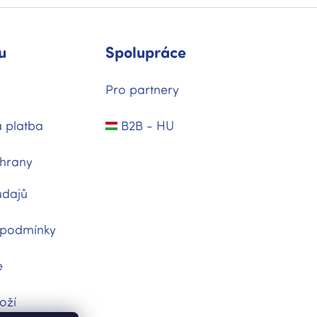
u
Spolupráce
Pro partnery
 platba
B2B - HU
hrany
údajů
 podmínky
e
oží