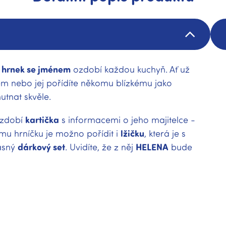
 hrnek se jménem
ozdobí každou kuchyň. Ať už
em nebo jej pořídíte někomu blízkému jako
utnat skvěle.
zdobí
kartička
s informacemi o jeho majitelce -
ému hrníčku je možno pořídit i
lžičku
, která je s
rásný
dárkový set
. Uvidíte, že z něj
HELENA
bude