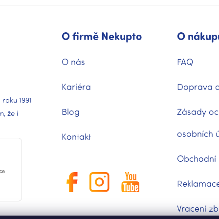
O firmě Nekupto
O nákup
O nás
FAQ
Kariéra
Doprava a
 roku 1991
Blog
Zásady oc
 že i
osobních 
Kontakt
Obchodní
Reklamac
Vracení zb