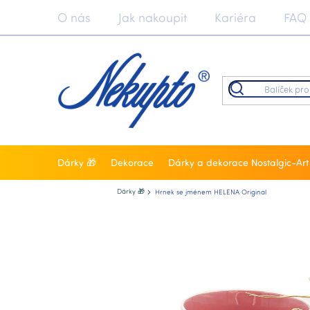
Přejít
O nás
Jak nakoupit
Kariéra
FAQ
na
obsah
Dárky 🎁
Dekorace
Dárky a dekorace Nostalgic-Art
Nekupto.cz
Dárky 🎁
Hrnek se jménem HELENA Original