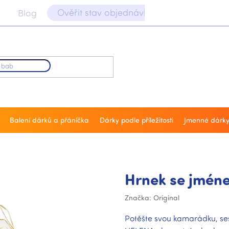
Ověřit stav objednávky 📝
Blog
Balení dárků a přáníčka
Dárky podle příležitosti
Jmenné dárk
Hrnek se jmén
Značka:
Original
Potěšte svou kamarádku, se