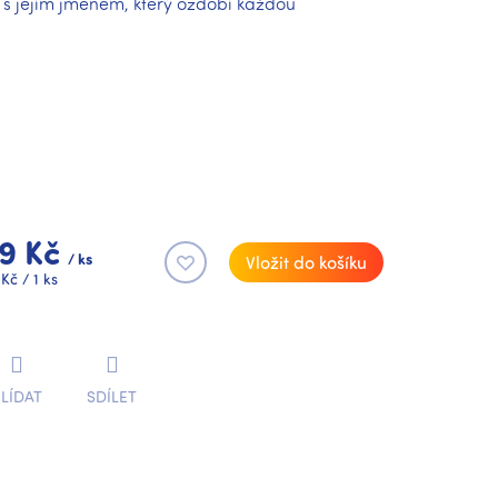
 jejím jménem, který ozdobí každou
9 Kč
/ ks
Vložit do košíku
rná
Kč / 1 ks
na:
LÍDAT
SDÍLET