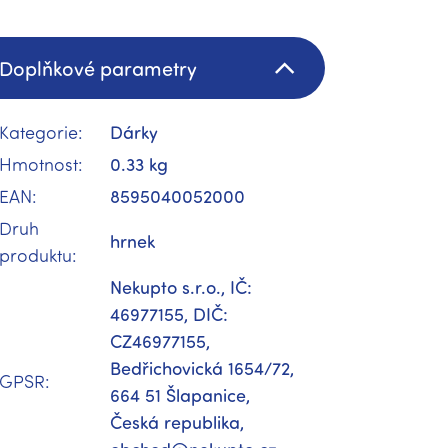
Doplňkové parametry
Kategorie
:
Dárky
Hmotnost
:
0.33 kg
EAN
:
8595040052000
Druh
hrnek
produktu
:
Nekupto s.r.o., IČ:
46977155, DIČ:
CZ46977155,
Bedřichovická 1654/72,
GPSR
:
664 51 Šlapanice,
Česká republika,