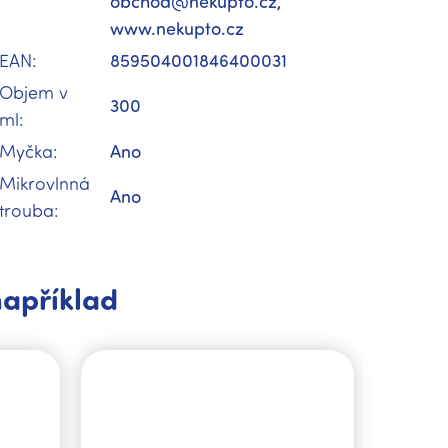
obchod@nekupto.cz,
www.nekupto.cz
EAN
:
859504001846400031
Objem v
300
ml
:
Myčka
:
Ano
Mikrovlnná
Ano
trouba
:
například