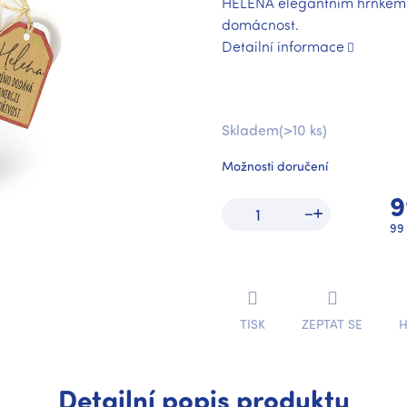
HELENA elegantním hrnkem s
domácnost.
Detailní informace
Skladem
(>10 ks)
Možnosti doručení
9
Mě
99 
ce
TISK
ZEPTAT SE
H
Detailní popis produktu