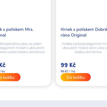
k s potiskem Mrs.
Hrnek s potiskem Dobr
inal
ráno Original
ěšte jedinečnou ženu ve vašem
Potěšte své blízké elegantním hr
 elegantním hrnkem s věnováním
věnováním "Dobré ráno", který 
, který ozdobí každou domácnost.
každou domácnost.
Kč
99 Kč
Měrná
 1 ks
99 Kč / 1 ks
cena:
o košíku
Do košíku