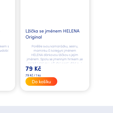
é
Lžička se jménem HELENA
Original
nkem s
Potěšte svou kamarádku, sestru,
ozdobí
maminku či kolegyni jménem
HELENA dárkovou lžičkou s jejím
jménem. Spolu se jmenným hrnkem ze
stejné kolekce tvoří dokonalý dárkový
79 Kč
set.
Měrná
79 Kč / 1 ks
cena:
Do košíku