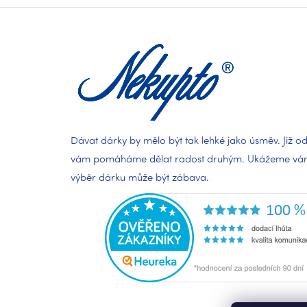
á
p
a
t
í
Dávat dárky by mělo být tak lehké jako úsměv. Již od
vám pomáháme dělat radost druhým. Ukážeme vám,
výběr dárku může být zábava.