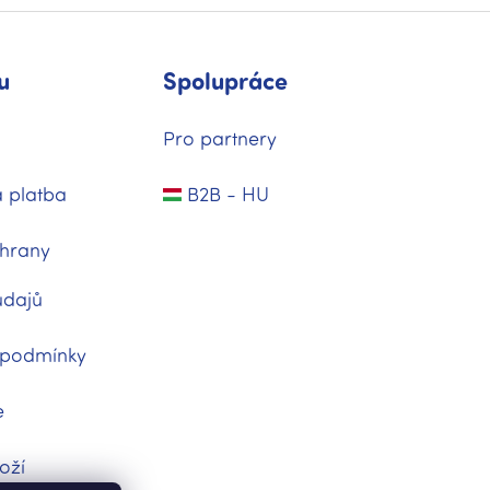
u
Spolupráce
Pro partnery
 platba
B2B - HU
hrany
údajů
 podmínky
e
oží