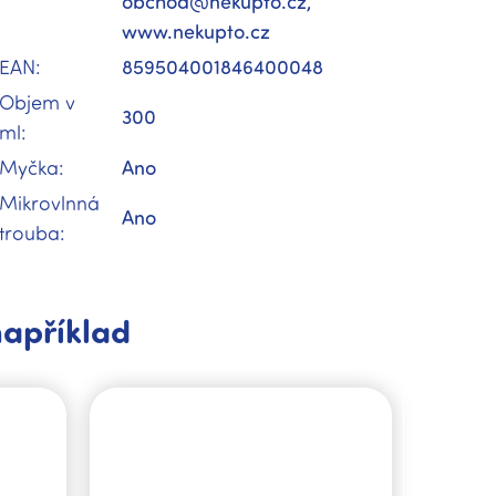
obchod@nekupto.cz,
www.nekupto.cz
EAN
:
859504001846400048
Objem v
300
ml
:
Myčka
:
Ano
Mikrovlnná
Ano
trouba
:
například