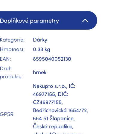
Doplňkové parametry
Kategorie
:
Dárky
Hmotnost
:
0.33 kg
EAN
:
8595040052130
Druh
hrnek
produktu
:
Nekupto s.r.o., IČ:
46977155, DIČ:
CZ46977155,
Bedřichovická 1654/72,
GPSR
:
664 51 Šlapanice,
Česká republika,