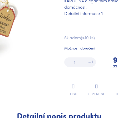
KAROLÍNA elegantním hrnke
domácnost.
Detailní informace
Skladem
(>10 ks)
Možnosti doručení
9
Mě
99 
ce
TISK
ZEPTAT SE
H
Detailní popis produktu