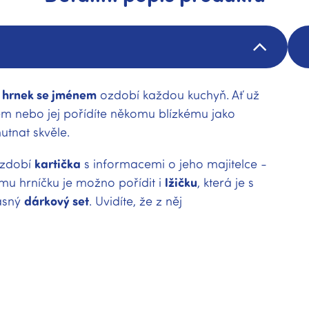
 hrnek se jménem
ozdobí každou kuchyň. Ať už
em nebo jej pořídíte někomu blízkému jako
utnat skvěle.
zdobí
kartička
s informacemi o jeho majitelce -
ému hrníčku je možno pořídit i
lžičku
, která je s
rásný
dárkový set
. Uvidíte, že z něj