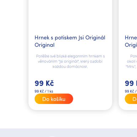
Hrnek s potiskem Jsi Originál
Hrne
Original
Orig
Potěšte své blízké elegantním hrnkem s
Pot
věnováním "Jsi originál", který ozdobí
okolí
každou domácnost.
"Mrs."
99 Kč
99 
Měrná
Měrná
99 Kč / 1 ks
99 Kč /
cena:
cena:
Do košíku
D