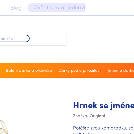
Ověřit stav objednávky 📝
Blog
Balení dárků a přáníčka
Dárky podle příležitosti
Jmenné dárk
Hrnek se jmén
Značka:
Original
Potěšte svou kamarádku, se