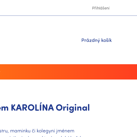
Přihlášení
Nákupní
Prázdný košík
košík
y
em KAROLÍNA Original
stru, maminku či kolegyni jménem