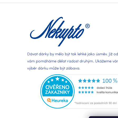
á
p
a
t
í
Dávat dárky by mělo být tak lehké jako úsměv. Již od
vám pomáháme dělat radost druhým. Ukážeme vám,
výběr dárku může být zábava.