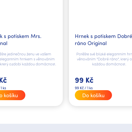
k s potiskem Mrs.
Hrnek s potiskem Dobr
inal
ráno Original
ěšte jedinečnou ženu ve vašem
Potěšte své blízké elegantním hr
 elegantním hrnkem s věnováním
věnováním "Dobré ráno", který 
, který ozdobí každou domácnost.
každou domácnost.
Kč
99 Kč
Měrná
 1 ks
99 Kč / 1 ks
cena:
o košíku
Do košíku