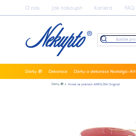
Přejít
O nás
Jak nakoupit
Kariéra
FAQ
na
obsah
Dárky 🎁
Dekorace
Dárky a dekorace Nostalgic-Art
Nekupto.cz
Dárky 🎁
Hrnek se jménem KAROLÍNA Original