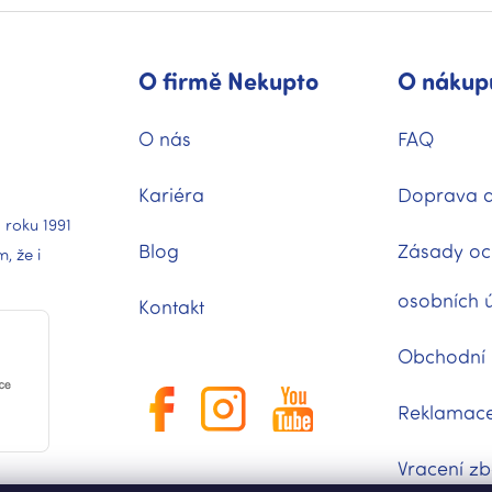
O firmě Nekupto
O nákup
O nás
FAQ
Kariéra
Doprava a
 roku 1991
Blog
Zásady oc
 že i
osobních 
Kontakt
Obchodní
Reklamac
Vracení zb