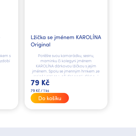
é
Lžička se jménem KAROLÍNA
Original
nkem s
Potěšte svou kamarádku, sestru,
ozdobí
maminku či kolegyni jménem
KAROLÍNA dárkovou lžičkou s jejím
jménem. Spolu se jmenným hrnkem ze
stejné kolekce tvoří dokonalý dárkový
79 Kč
set.
Měrná
79 Kč / 1 ks
cena:
Do košíku