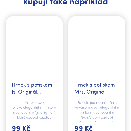
kupují také například
Hrnek s potiskem
Hrnek s potiskem
Jsi Originál
Mrs. Original
Original
Potěšte své
Potěšte jedinečnou ženu
blízké elegantním hrnkem
ve vašem okolí elegantním
s věnováním "Jsi originál",
hrnkem s věnováním
který ozdobí každou
"Mrs.", který ozdobí
domácnost.
každou domácnost.
99 Kč
99 Kč