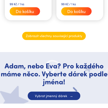
Měrná
Měrná
99 Kč / 1 ks
99 Kč / 1 ks
cena:
cena:
Do košíku
Do košíku
Zobrazit všechny související produkty
Adam, nebo Eva? Pro každého
máme něco. Vyberte dárek podle
jména!
Vybrat jmenný dárek