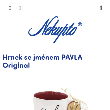
Přejít
Nákup
na
obsah
košík
Hrnek se jménem PAVLA
Original