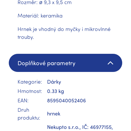
Rozměr: ø 9,3 x 9,5 cm
Materiál: keramika
Hrnek je vhodný do myčky i mikrovlnné
trouby.
Doplňkové parametry
Kategorie
:
Dárky
Hmotnost
:
0.33 kg
EAN
:
8595040052406
Druh
hrnek
produktu
:
Nekupto s.r.o., IČ: 46977155,