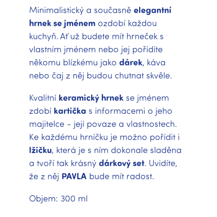
Minimalistický a současně
elegantní
hrnek se jménem
ozdobí každou
kuchyň. Ať už budete mít hrneček s
vlastním jménem nebo jej pořídíte
někomu blízkému jako
dárek
, káva
nebo čaj z něj budou chutnat skvěle.
Kvalitní
keramický hrnek
se jménem
zdobí
kartička
s informacemi o jeho
majitelce - její povaze a vlastnostech.
Ke každému hrníčku je možno pořídit i
lžičku
, která je s ním dokonale sladěna
a tvoří tak krásný
dárkový set
. Uvidíte,
že z něj
PAVLA
bude mít radost.
Objem: 300 ml