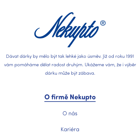
p
a
t
í
Dávat dárky by mělo být tak lehké jako úsměv. Již od roku 1991
vám pomáháme dělat radost druhým. Ukážeme vám, že i výběr
dárku může být zábava.
O firmě Nekupto
O nás
Kariéra