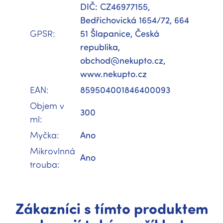
DIČ: CZ46977155,
Bedřichovická 1654/72, 664
GPSR
:
51 Šlapanice, Česká
republika,
obchod@nekupto.cz,
www.nekupto.cz
EAN
:
859504001846400093
Objem v
300
ml
:
Myčka
:
Ano
Mikrovlnná
Ano
trouba
:
Zákazníci s tímto produktem