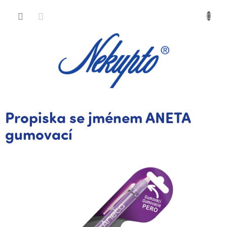
Přejít
Nákup
na
obsah
košík
Propiska se jménem ANETA
gumovací