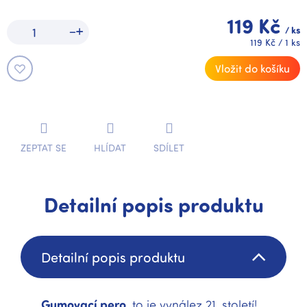
119 Kč
/ ks
Měrná
119 Kč / 1 ks
cena:
Vložit do košíku
ZEPTAT SE
HLÍDAT
SDÍLET
Detailní popis produktu
Detailní popis produktu
Gumovací pero
, to je vynález 21. století!