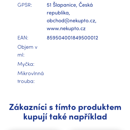
GPSR
:
51 Šlapanice, Česká
republika,
obchod@nekupto.cz,
www.nekupto.cz
EAN
:
859504001849500012
Objem v
ml
:
Myčka
:
Mikrovlnná
trouba
:
Zákazníci s tímto produktem
kupují také například