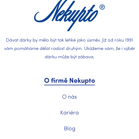
a
t
í
Dávat dárky by mělo být tak lehké jako úsměv. Již od roku 1991
vám pomáháme dělat radost druhým. Ukážeme vám, že i výběr
dárku může být zábava.
O firmě Nekupto
O nás
Kariéra
Blog