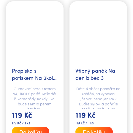
Propiska s
Vtipný panák Na
potiskem Na úkoly
den blbec 3
gumovací
Gumovací pero s textem
Dáte si občas panáčka na
NA ÚKOLY potěší vaše děti
zahřátí, na vypálení
či kamarády. Každý úkol
„červa“ nebo jen tak?
bude s tímto perem
Buďte styloví a pořiďte
hračkou.
sobě i svým blízkým
119 Kč
119 Kč
panáka s vtipným textem
"Na den blbec".
Měrná
Měrná
119 Kč / 1 ks
119 Kč / 1 ks
cena:
cena:
Do košíku
Do košíku