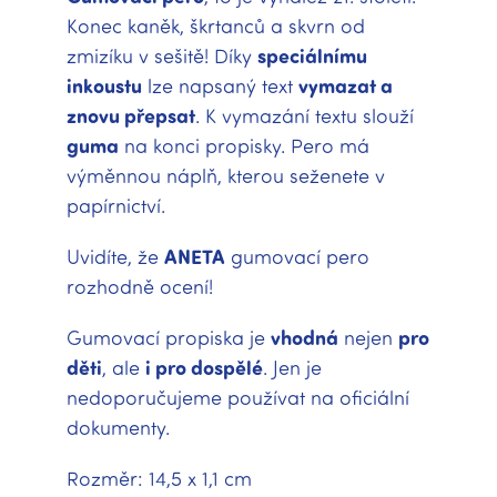
Konec kaněk, škrtanců a skvrn od
zmizíku v sešitě! Díky
speciálnímu
inkoustu
lze napsaný text
vymazat a
znovu přepsat
. K vymazání textu slouží
guma
na konci propisky. Pero má
výměnnou náplň, kterou seženete v
papírnictví.
Uvidíte, že
ANETA
gumovací pero
rozhodně ocení!
Gumovací propiska je
vhodná
nejen
pro
děti
, ale
i pro dospělé
. Jen je
nedoporučujeme používat na oficiální
dokumenty.
Rozměr: 14,5 x 1,1 cm