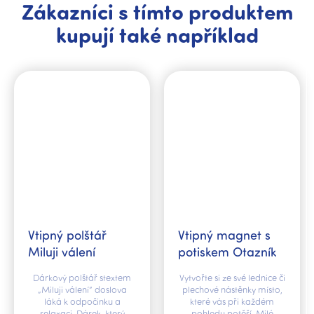
Zákazníci s tímto produktem
kupují také například
Vtipný polštář
Vtipný magnet s
Miluji válení
potiskem Otazník
Dárkový polštář stextem
Vytvořte si ze své lednice či
„Miluji válení“ doslova
plechové nástěnky místo,
láká k odpočinku a
které vás při každém
relaxaci. Dárek, který
pohledu potěší. Milé