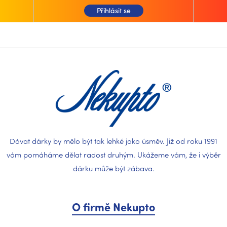
Přihlásit se
Z
á
p
a
t
í
Dávat dárky by mělo být tak lehké jako úsměv. Již od roku 1991
vám pomáháme dělat radost druhým. Ukážeme vám, že i výběr
dárku může být zábava.
O firmě Nekupto