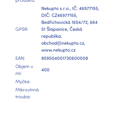
produktu
:
Nekupto s.r.o., IČ: 46977155,
DIČ: CZ46977155,
Bedřichovická 1654/72, 664
GPSR
:
51 Šlapanice, Česká
republika,
obchod@nekupto.cz,
www.nekupto.cz
EAN
:
859504001730600008
Objem v
400
ml
:
Myčka
:
Mikrovlnná
trouba
: