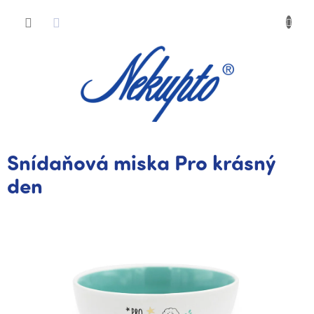
Přejít
Nákup
na
obsah
košík
Snídaňová miska Pro krásný
den