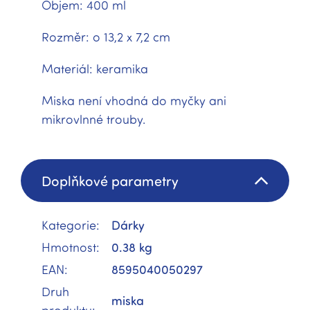
Objem: 400 ml
Rozměr: o 13,2 x 7,2 cm
Materiál: keramika
Miska není vhodná do myčky ani
mikrovlnné trouby.
Doplňkové parametry
Kategorie
:
Dárky
Hmotnost
:
0.38 kg
EAN
:
8595040050297
Druh
miska