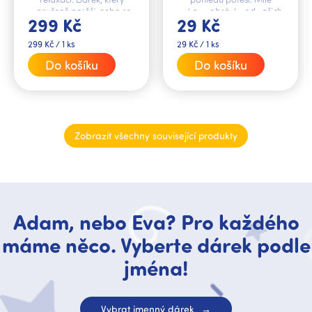
zaručeně potěší, nebo se
vzkazy, obrázky od vašich
299 Kč
29 Kč
může stát krásným
dětí nebo fotografie z cest
doplňkem vašeho
si připněte vtipným...
Měrná
Měrná
299 Kč / 1 ks
29 Kč / 1 ks
interiéru.
cena:
cena:
Do košíku
Do košíku
Zobrazit všechny související produkty
Adam, nebo Eva? Pro každého
máme něco. Vyberte dárek podle
jména!
Vybrat jmenný dárek