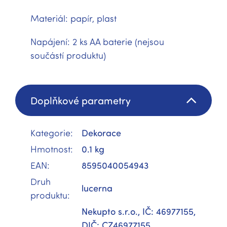
Materiál: papír, plast
Napájení: 2 ks AA baterie (nejsou
součástí produktu)
Doplňkové parametry
Kategorie
:
Dekorace
Hmotnost
:
0.1 kg
EAN
:
8595040054943
Druh
lucerna
produktu
:
Nekupto s.r.o., IČ: 46977155,
DIČ: CZ46977155,