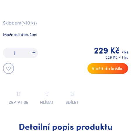
Skladem
(>10 ks)
Možnosti doručení
229 Kč
/ ks
Měrná
229 Kč / 1 ks
cena:
Vložit do košíku
ZEPTAT SE
HLÍDAT
SDÍLET
Detailní popis produktu