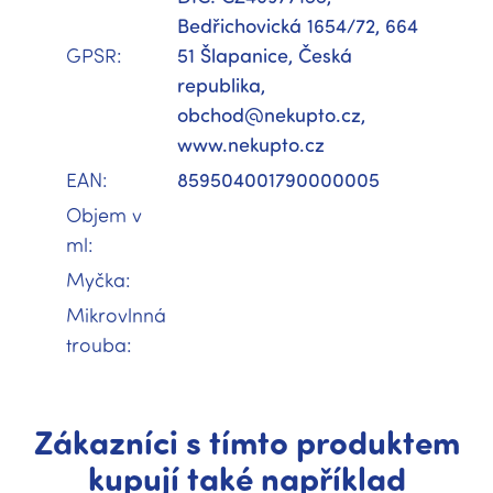
Bedřichovická 1654/72, 664
GPSR
:
51 Šlapanice, Česká
republika,
obchod@nekupto.cz,
www.nekupto.cz
EAN
:
859504001790000005
Objem v
ml
:
Myčka
:
Mikrovlnná
trouba
:
Zákazníci s tímto produktem
kupují také například