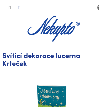
Přejít
Nákup
na
obsah
košík
Svítící dekorace lucerna
Krteček