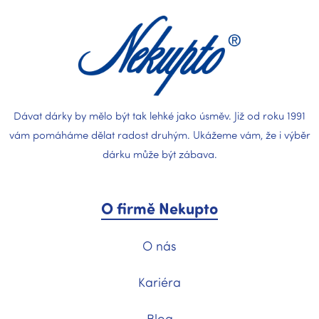
p
a
t
í
Dávat dárky by mělo být tak lehké jako úsměv. Již od roku 1991
vám pomáháme dělat radost druhým. Ukážeme vám, že i výběr
dárku může být zábava.
O firmě Nekupto
O nás
Kariéra
Blog