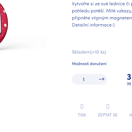
Vytvořte si ze své lednice č
pohledu potěší. Milé vzkazy,
připněte vtipným magnetem
Detailní informace
Skladem
(>10 ks)
Možnosti doručení
3
Mě
39 
ce
TISK
ZEPTAT SE
H