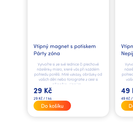
Vtipný magnet s potiskem
Vtip
Párty zóna
Nepi
nez
Vytvořte si ze své lednice či plechové
Vytv
nástěnky místo, které vás při každém
nást
pohledu potěší. Milé vzkazy, obrázky od
pohled
vašich dětí nebo fotografie z cest si
vaši
připněte vtipným...
29 Kč
49 
Měrná
Měrná
29 Kč / 1 ks
49 Kč /
cena:
cena:
Do košíku
D