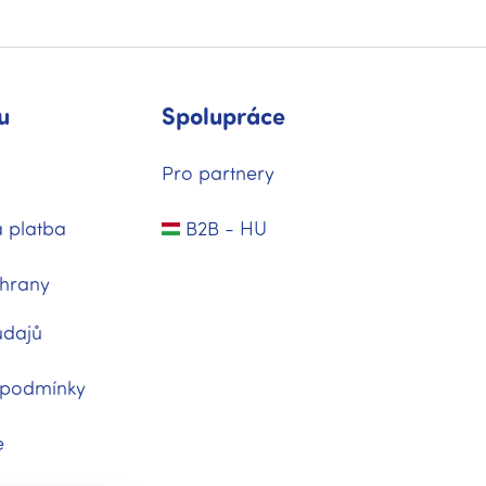
u
Spolupráce
Pro partnery
 platba
B2B - HU
hrany
údajů
 podmínky
e