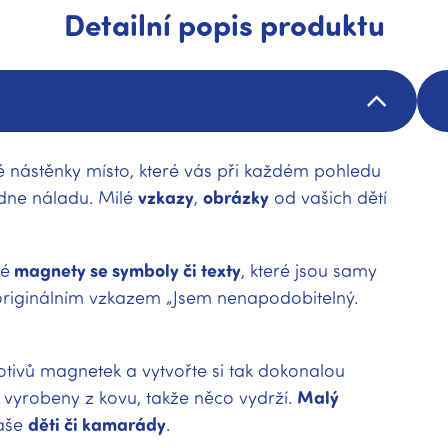
Detailní popis produktu
é nástěnky místo, které vás při každém pohledu
edne náladu. Milé
vzkazy
,
obrázky
od vašich dětí
vé
magnety se symboly či texty
, které jsou samy
originálním vzkazem „Jsem nenapodobitelný.
otivů magnetek a vytvořte si tak dokonalou
 vyrobeny z kovu, takže něco vydrží.
Malý
vaše
děti či kamarády
.