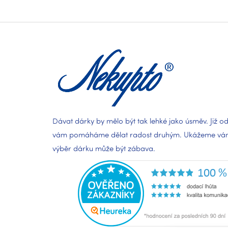
Z
á
p
a
t
í
Dávat dárky by mělo být tak lehké jako úsměv. Již od
vám pomáháme dělat radost druhým. Ukážeme vám,
výběr dárku může být zábava.