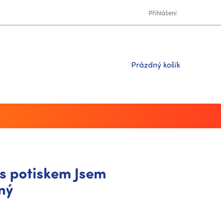
Přihlášení
Nákupní
Prázdný košík
košík
y
s potiskem Jsem
ný