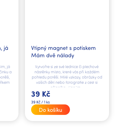
, já
Vtipný magnet s potiskem
Mám dvě nálady
ím, já
Vytvořte si ze své lednice či plechové
činku a
nástěnky místo, které vás při každém
otěší,
pohledu potěší. Milé vzkazy, obrázky od
lňkem
vašich dětí nebo fotografie z cest si
připněte vtipným...
39 Kč
Měrná
39 Kč / 1 ks
cena:
Do košíku