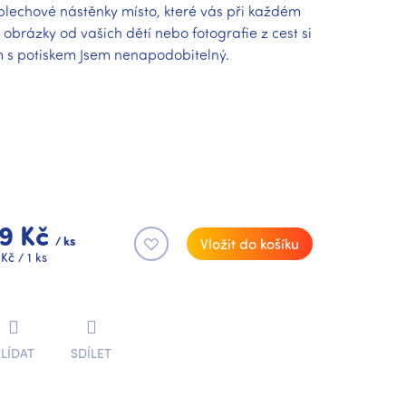
i plechové nástěnky místo, které vás při každém
 obrázky od vašich dětí nebo fotografie z cest si
 s potiskem Jsem nenapodobitelný.
9 Kč
/ ks
Vložit do košíku
rná
Kč / 1 ks
na:
LÍDAT
SDÍLET