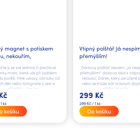
ný magnet s potiskem
Vtipný polštář Já nespím
ju, nekouřím,
přemýšlím!
ahýbám
ořte si ze své lednice či plechové
Dárkový polštář stextem „Já nesp
ěnky místo, které vás při každém
přemýšlím!“ doslova láká k odpo
u potěší. Milé vzkazy, obrázky od
relaxaci. Dárek, který zaručeně p
ch dětí nebo fotografie z cest si
nebo se může stát krásným dop
připněte vtipným...
vašeho interiéru.
Kč
299 Kč
Měrná
 1 ks
299 Kč / 1 ks
cena:
o košíku
Do košíku