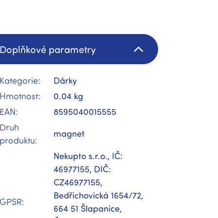
Doplňkové parametry
Kategorie
:
Dárky
Hmotnost
:
0.04 kg
EAN
:
8595040015555
Druh
magnet
produktu
:
Nekupto s.r.o., IČ:
46977155, DIČ:
CZ46977155,
Bedřichovická 1654/72,
GPSR
:
664 51 Šlapanice,