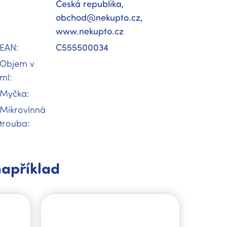
Česká republika,
obchod@nekupto.cz,
www.nekupto.cz
EAN
:
C555500034
Objem v
ml
:
Myčka
:
Mikrovlnná
trouba
:
například