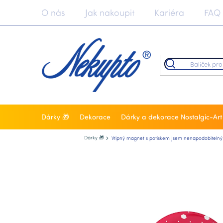
Přejít
O nás
Jak nakoupit
Kariéra
FAQ
na
obsah
Dárky 🎁
Dekorace
Dárky a dekorace Nostalgic-Art
Nekupto.cz
Dárky 🎁
Vtipný magnet s potiskem Jsem nenapodobitelný