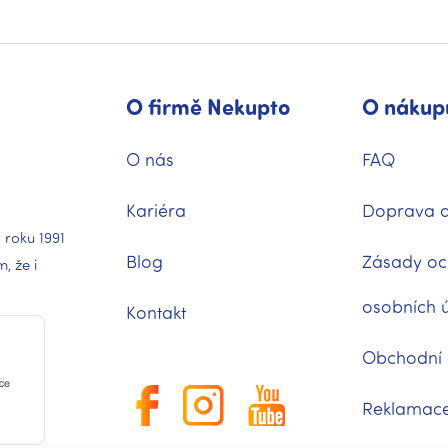
O firmě Nekupto
O nákup
O nás
FAQ
Kariéra
Doprava a
 roku 1991
Blog
Zásady oc
 že i
osobních 
Kontakt
Obchodní
Reklamac