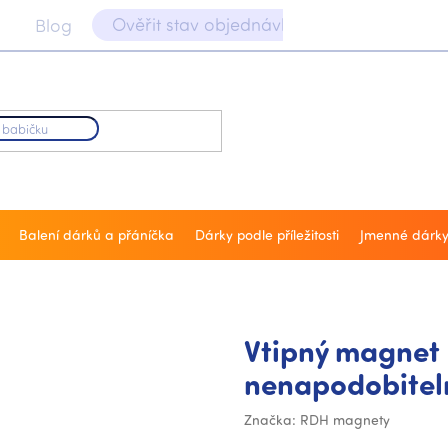
Ověřit stav objednávky 📝
Blog
Balení dárků a přáníčka
Dárky podle příležitosti
Jmenné dárk
Vtipný magnet 
nenapodobitel
Značka:
RDH magnety