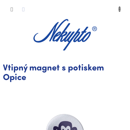
Přejít
Nákup
na
obsah
košík
Vtipný magnet s potiskem
Opice