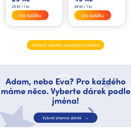
si připněte vtipným...
si připněte vtipným...
Měrná
Měrná
29 Kč / 1 ks
49 Kč / 1 ks
cena:
cena:
Do košíku
Do košíku
Zobrazit všechny související produkty
Adam, nebo Eva? Pro každého
máme něco. Vyberte dárek podle
jména!
Vybrat jmenný dárek