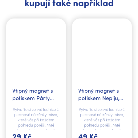
kupují také například
Vtipný magnet s
Vtipný magnet s
potiskem Párty
potiskem Nepiju,
zóna
nekouřím,
Vytvořte si ze své lednice či
Vytvořte si ze své lednice či
nezahýbám
plechové nástěnky místo,
plechové nástěnky místo,
které vás při každém
které vás při každém
pohledu potěší. Milé
pohledu potěší. Milé
vzkazy, obrázky od vašich
vzkazy, obrázky od vašich
29 Kč
49 Kč
dětí nebo fotografie z cest
dětí nebo fotografie z cest