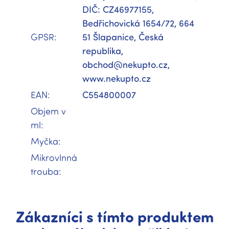
DIČ: CZ46977155,
Bedřichovická 1654/72, 664
GPSR
:
51 Šlapanice, Česká
republika,
obchod@nekupto.cz,
www.nekupto.cz
EAN
:
C554800007
Objem v
ml
:
Myčka
:
Mikrovlnná
trouba
:
Zákazníci s tímto produktem