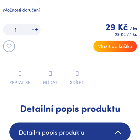
Možnosti doručení
29 Kč
/ ks
Měrná
29 Kč / 1 ks
cena:
Vložit do košíku
ZEPTAT SE
HLÍDAT
SDÍLET
Detailní popis produktu
Detailní popis produktu