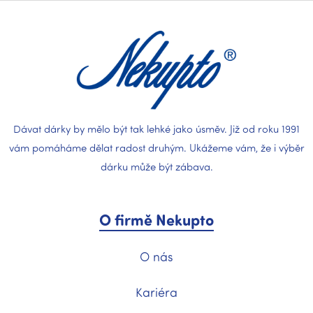
p
a
t
í
Dávat dárky by mělo být tak lehké jako úsměv. Již od roku 1991
vám pomáháme dělat radost druhým. Ukážeme vám, že i výběr
dárku může být zábava.
O firmě Nekupto
O nás
Kariéra