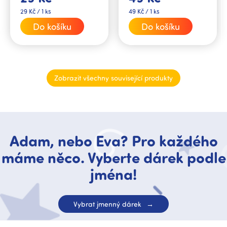
si připněte vtipným...
si připněte vtipným...
Měrná
Měrná
29 Kč / 1 ks
49 Kč / 1 ks
cena:
cena:
Do košíku
Do košíku
Zobrazit všechny související produkty
Adam, nebo Eva? Pro každého
máme něco. Vyberte dárek podle
jména!
Vybrat jmenný dárek