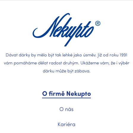
p
a
t
í
Dávat dárky by mělo být tak lehké jako úsměv. Již od roku 1991
vám pomáháme dělat radost druhým. Ukážeme vám, že i výběr
dárku může být zábava.
O firmě Nekupto
O nás
Kariéra