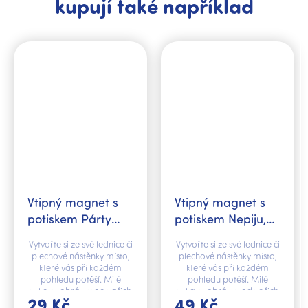
kupují také například
Vtipný magnet s
Vtipný magnet s
potiskem Párty
potiskem Nepiju,
zóna
nekouřím,
Vytvořte si ze své lednice či
Vytvořte si ze své lednice či
nezahýbám
plechové nástěnky místo,
plechové nástěnky místo,
které vás při každém
které vás při každém
pohledu potěší. Milé
pohledu potěší. Milé
vzkazy, obrázky od vašich
vzkazy, obrázky od vašich
29 Kč
49 Kč
dětí nebo fotografie z cest
dětí nebo fotografie z cest