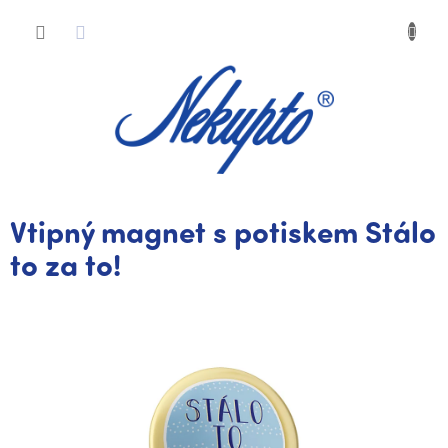
Přejít
Nákup
na
obsah
košík
Vtipný magnet s potiskem Stálo
to za to!