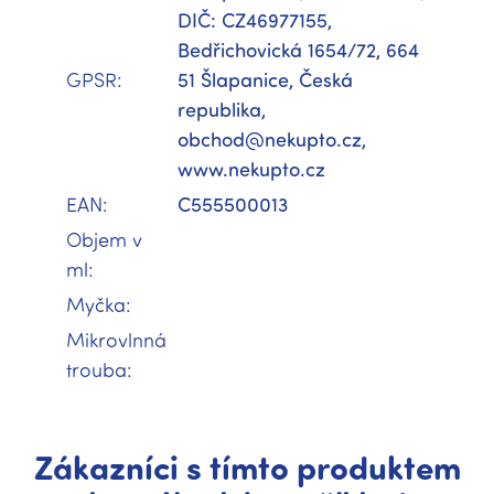
DIČ: CZ46977155,
Bedřichovická 1654/72, 664
GPSR
:
51 Šlapanice, Česká
republika,
obchod@nekupto.cz,
www.nekupto.cz
EAN
:
C555500013
Objem v
ml
:
Myčka
:
Mikrovlnná
trouba
:
Zákazníci s tímto produktem