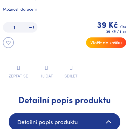
Možnosti doručení
39 Kč
/ ks
Měrná
39 Kč / 1 ks
cena:
Vložit do košíku
ZEPTAT SE
HLÍDAT
SDÍLET
Detailní popis produktu
Detailní popis produktu