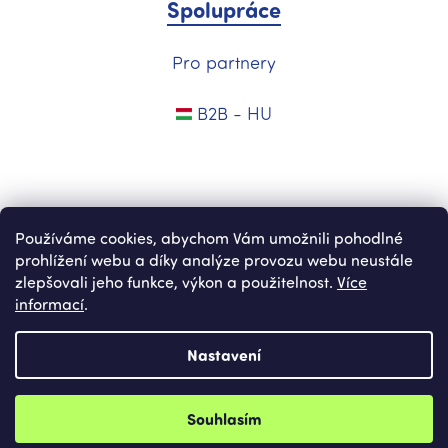
Spolupráce
Pro partnery
B2B - HU
Používáme cookies, abychom Vám umožnili pohodlné
prohlížení webu a díky analýze provozu webu neustále
zlepšovali jeho funkce, výkon a použitelnost.
Více
informací
.
Vytvořil Shoptet
Nastavení
Copyright 2026
Nekupto.cz
. Všechna práva vyhrazena.
Upravit
Souhlasím
nastavení cookies