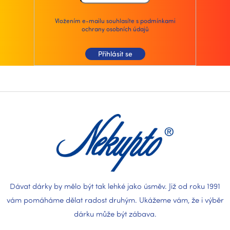
Vložením e-mailu souhlasíte s
podmínkami
ochrany osobních údajů
Přihlásit se
Z
á
p
a
t
í
Dávat dárky by mělo být tak lehké jako úsměv. Již od roku 1991
vám pomáháme dělat radost druhým. Ukážeme vám, že i výběr
dárku může být zábava.