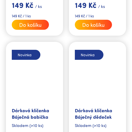
149 Kč
149 Kč
na ně myslíte a máte je
na ně myslíte a máte je
/ ks
/ ks
rádi.
rádi.
Měrná
Měrná
149 Kč / 1 ks
149 Kč / 1 ks
cena:
cena:
Do košíku
Do košíku
Novinka
Novinka
Dárková klíčenka
Dárková klíčenka
Báječná babička
Báječný dědeček
Skladem
(>10 ks)
Skladem
(>10 ks)