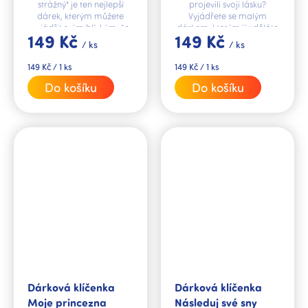
strážný" je ten nejlepší
projevili svoji lásku?
dárek, kterým můžete
Vyjádřete se malým
vyjádřit svým blízkým, že
dárkem, kterým jí uděláte
149 Kč
149 Kč
na ně myslíte a máte je
velkou radost. Darujte jí
/ ks
/ ks
rádi.
stylovou klíčenku s
věnováním.
Měrná
Měrná
149 Kč / 1 ks
149 Kč / 1 ks
cena:
cena:
Do košíku
Do košíku
Dárková klíčenka
Dárková klíčenka
Moje princezna
Následuj své sny