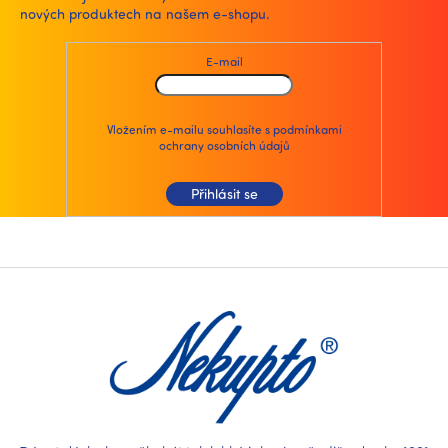
nových produktech na našem e-shopu.
í
p
r
E-mail
v
k
y
v
Vložením e-mailu souhlasíte s
podmínkami
ochrany osobních údajů
ý
p
i
Přihlásit se
s
u
Z
á
p
a
t
í