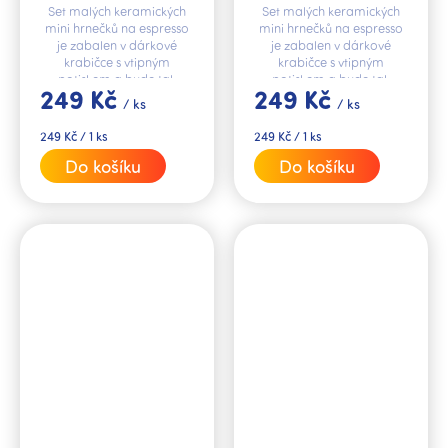
Set malých keramických
Set malých keramických
mini hrnečků na espresso
mini hrnečků na espresso
je zabalen v dárkové
je zabalen v dárkové
krabičce s vtipným
krabičce s vtipným
potiskem a bude tak
potiskem a bude tak
249 Kč
249 Kč
krásným dárkem pro
krásným dárkem pro
/ ks
/ ks
zamilované páry nebo
zamilované páry jako
může sloužit i jako malý...
dárek k Valentýnu nebo
Měrná
Měrná
249 Kč / 1 ks
249 Kč / 1 ks
může...
cena:
cena:
Do košíku
Do košíku