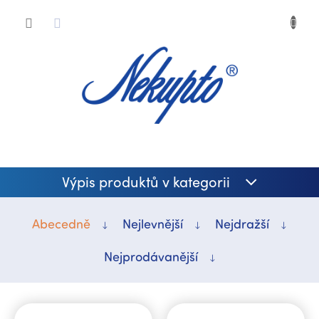
Přejít
Nákup
na
obsah
košík
Výpis produktů v kategorii
Abecedně
Nejlevnější
Nejdražší
Nejprodávanější
V
ý