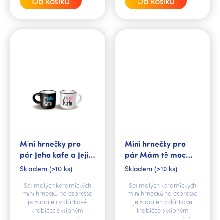
Do košíku
Do košíku
Mini hrnečky pro
Mini hrnečky pro
pár Jeho kafe a Její
pár Mám tě moc
kafe
rád/a
Skladem
(>10 ks)
Skladem
(>10 ks)
Set malých keramických
Set malých keramických
mini hrnečků na espresso
mini hrnečků na espresso
je zabalen v dárkové
je zabalen v dárkové
krabičce s vtipným
krabičce s vtipným
potiskem a bude tak
potiskem a bude tak