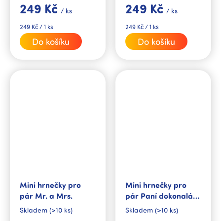
249 Kč
249 Kč
krásným dárkem pro
krásným dárkem pro
/ ks
/ ks
zamilované páry jako
zamilované páry jako
dárek k Valentýnu nebo
dárek k Valentýnu nebo
Měrná
Měrná
249 Kč / 1 ks
249 Kč / 1 ks
může...
může...
cena:
cena:
Do košíku
Do košíku
Mini hrnečky pro
Mini hrnečky pro
pár Mr. a Mrs.
pár Paní dokonalá a
Pan dokonalý
Skladem
(>10 ks)
Skladem
(>10 ks)