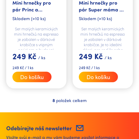
Mini hrnečky pro
Mini hrnečky pro
pár Princ a
pár Super máma a
Princezna
Super táta
Skladem
(>10 ks)
Skladem
(>10 ks)
Set malých keramických
Set malých keramických
mini hrnečků na espresso
mini hrnečků na espresso
je zabalen v dárkové
je zabalen v dárkové
krabičce s vtipným
krabičce. Je to ideální
potiskem a bude tak
dárek pro rodiče nebo
249 Kč
249 Kč
krásným dárkem pro
může sloužit i jako
/ ks
/ ks
zamilované páry jako
originální dárek k
dárek k Valentýnu nebo
narození dítěte.
Měrná
Měrná
249 Kč / 1 ks
249 Kč / 1 ks
může...
cena:
cena:
Do košíku
Do košíku
8
položek celkem
O
v
l
á
d
Odebírejte náš newsletter
a
Vložte svůj e-mail a my vám budeme zasílat informace o
c