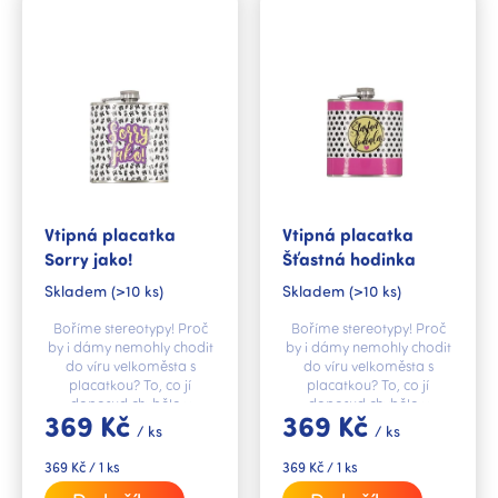
p
i
s
p
r
o
d
u
k
Vtipná placatka
Vtipná placatka
t
Sorry jako!
Šťastná hodinka
ů
Skladem
(>10 ks)
Skladem
(>10 ks)
Boříme stereotypy! Proč
Boříme stereotypy! Proč
by i dámy nemohly chodit
by i dámy nemohly chodit
do víru velkoměsta s
do víru velkoměsta s
placatkou? To, co jí
placatkou? To, co jí
doposud chybělo v
doposud chybělo v
369 Kč
369 Kč
kabelce, je stylová
kabelce, je stylová
/ ks
/ ks
placatka s vtipným textem
placatka s vtipným textem
„Sorry jako!“.
„Šťastná hodinka!“.
Měrná
Měrná
369 Kč / 1 ks
369 Kč / 1 ks
cena:
cena: