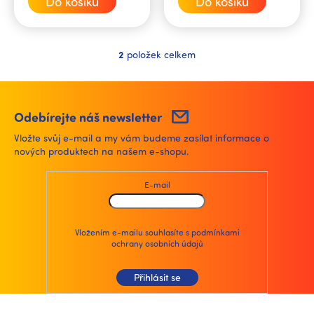
Do košíku
Do košíku
2
položek celkem
O
v
l
á
d
Odebírejte náš newsletter
a
Vložte svůj e-mail a my vám budeme zasílat informace o
c
nových produktech na našem e-shopu.
í
p
r
E-mail
v
k
y
v
Vložením e-mailu souhlasíte s
podmínkami
ochrany osobních údajů
ý
p
i
Přihlásit se
s
u
Z