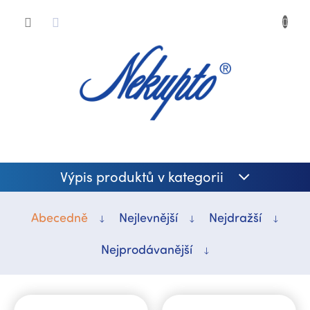
Přejít
Nákup
na
obsah
košík
Výpis produktů v kategorii
Abecedně
Nejlevnější
Nejdražší
Nejprodávanější
V
ý