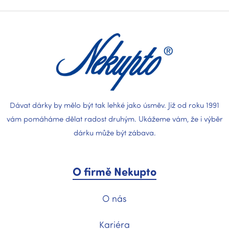
á
p
a
t
í
Dávat dárky by mělo být tak lehké jako úsměv. Již od roku 1991
vám pomáháme dělat radost druhým. Ukážeme vám, že i výběr
dárku může být zábava.
O firmě Nekupto
O nás
Kariéra