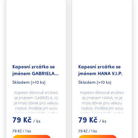
Kapesní zrcátko se
Kapesní zrcátko se
jménem GABRIELA
jménem HANA V.I.P.
V.I.P.
Skladem
(>10 ks)
Skladem
(>10 ks)
Kapesní dárkové zrcátko
Kapesní dárkové zrcátko
se jménem GABRIELA, to
se jménem HANA, to je
je malý dárek pro velkou
malý dárek pro velkou
radost. Potěšte jím svou
radost. Potěšte jím svou
sestru, kamarádku nebo
sestru, kamarádku nebo
79 Kč
79 Kč
kolegyni.
kolegyni.
/ ks
/ ks
Měrná
Měrná
79 Kč / 1 ks
79 Kč / 1 ks
cena:
cena: