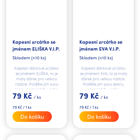
Kapesní zrcátko se
Kapesní zrcátko se
jménem ELIŠKA V.I.P.
jménem EVA V.I.P.
Skladem
(>10 ks)
Skladem
(>10 ks)
Kapesní dárkové zrcátko
Kapesní dárkové zrcátko
se jménem ELIŠKA, to je
se jménem EVA, to je malý
malý dárek pro velkou
dárek pro velkou radost.
radost. Potěšte jím svou
Potěšte jím svou sestru,
sestru, kamarádku nebo
kamarádku nebo
79 Kč
79 Kč
kolegyni.
kolegyni.
/ ks
/ ks
Měrná
Měrná
79 Kč / 1 ks
79 Kč / 1 ks
cena:
cena:
Do košíku
Do košíku