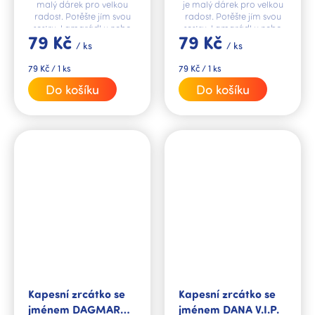
malý dárek pro velkou
je malý dárek pro velkou
radost. Potěšte jím svou
radost. Potěšte jím svou
sestru, kamarádku nebo
sestru, kamarádku nebo
79 Kč
79 Kč
kolegyni.
kolegyni.
/ ks
/ ks
Měrná
Měrná
79 Kč / 1 ks
79 Kč / 1 ks
cena:
cena:
Do košíku
Do košíku
Kapesní zrcátko se
Kapesní zrcátko se
jménem DAGMAR
jménem DANA V.I.P.