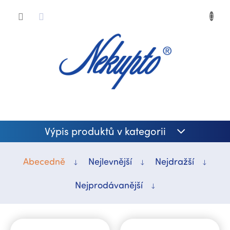
Přejít
Nákup
na
obsah
košík
Výpis produktů v kategorii
Abecedně
Nejlevnější
Nejdražší
Nejprodávanější
V
ý