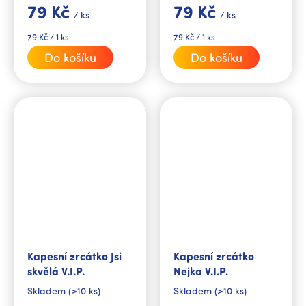
79 Kč
79 Kč
maminku.
dceru, kamarádku či
/ ks
/ ks
kolegyni.
Měrná
Měrná
79 Kč / 1 ks
79 Kč / 1 ks
cena:
cena:
Do košíku
Do košíku
Kapesní zrcátko Jsi
Kapesní zrcátko
skvělá V.I.P.
Nejka V.I.P.
Skladem
(>10 ks)
Skladem
(>10 ks)