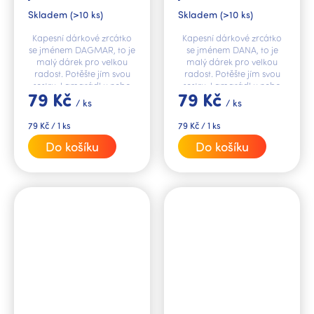
V.I.P.
Skladem
(>10 ks)
Skladem
(>10 ks)
Kapesní dárkové zrcátko
Kapesní dárkové zrcátko
se jménem DAGMAR, to je
se jménem DANA, to je
malý dárek pro velkou
malý dárek pro velkou
radost. Potěšte jím svou
radost. Potěšte jím svou
sestru, kamarádku nebo
sestru, kamarádku nebo
79 Kč
79 Kč
kolegyni.
kolegyni.
/ ks
/ ks
Měrná
Měrná
79 Kč / 1 ks
79 Kč / 1 ks
cena:
cena:
Do košíku
Do košíku