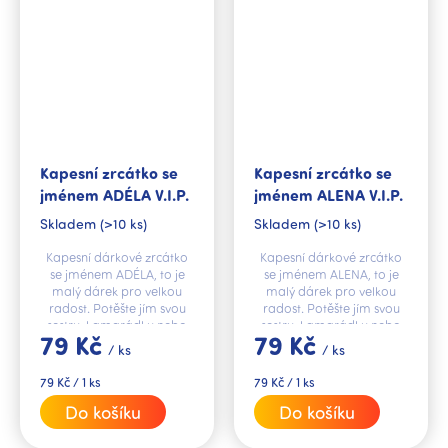
Kapesní zrcátko se
Kapesní zrcátko se
jménem ADÉLA V.I.P.
jménem ALENA V.I.P.
Skladem
(>10 ks)
Skladem
(>10 ks)
Kapesní dárkové zrcátko
Kapesní dárkové zrcátko
se jménem ADÉLA, to je
se jménem ALENA, to je
malý dárek pro velkou
malý dárek pro velkou
radost. Potěšte jím svou
radost. Potěšte jím svou
sestru, kamarádku nebo
sestru, kamarádku nebo
79 Kč
79 Kč
kolegyni.
kolegyni.
/ ks
/ ks
Měrná
Měrná
79 Kč / 1 ks
79 Kč / 1 ks
cena:
cena:
Do košíku
Do košíku