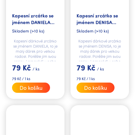
Kapesní zrcátko se
Kapesní zrcátko se
jménem DANIELA
jménem DENISA
V.I.P.
V.I.P.
Skladem
(>10 ks)
Skladem
(>10 ks)
Kapesní dárkové zrcátko
Kapesní dárkové zrcátko
se jménem DANIELA, to je
se jménem DENISA, to je
malý dárek pro velkou
malý dárek pro velkou
radost. Potěšte jím svou
radost. Potěšte jím svou
sestru, kamarádku nebo
sestru, kamarádku nebo
79 Kč
79 Kč
kolegyni.
kolegyni.
/ ks
/ ks
Měrná
Měrná
79 Kč / 1 ks
79 Kč / 1 ks
cena:
cena:
Do košíku
Do košíku