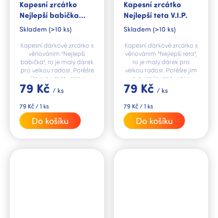
Kapesní zrcátko
Kapesní zrcátko
Nejlepší babička
Nejlepší teta V.I.P.
V.I.P.
Skladem
(>10 ks)
Skladem
(>10 ks)
Kapesní dárkové zrcátko s
Kapesní dárkové zrcátko s
věnováním "Nejlepší
věnováním "Nejlepší teta",
babička", to je malý dárek
to je malý dárek pro
pro velkou radost. Potěšte
velkou radost. Potěšte jím
jím svou milovanou
svou milovanou tetu.
79 Kč
79 Kč
babičku.
/ ks
/ ks
Měrná
Měrná
79 Kč / 1 ks
79 Kč / 1 ks
cena:
cena:
Do košíku
Do košíku