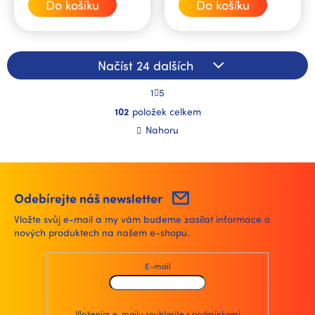
Do košíku
Do košíku
Načíst 24 dalších
S
1
5
t
O
r
102
položek celkem
v
á
l
Nahoru
n
á
k
d
o
a
v
á
c
n
í
Odebírejte náš newsletter
í
p
Vložte svůj e-mail a my vám budeme zasílat informace o
r
nových produktech na našem e-shopu.
v
k
y
E-mail
v
ý
p
Vložením e-mailu souhlasíte s
podmínkami