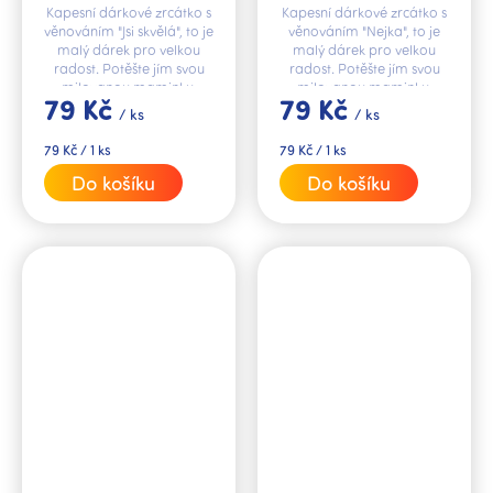
Kapesní dárkové zrcátko s
Kapesní dárkové zrcátko s
věnováním "Jsi skvělá", to je
věnováním "Nejka", to je
malý dárek pro velkou
malý dárek pro velkou
radost. Potěšte jím svou
radost. Potěšte jím svou
milovanou maminku,
milovanou maminku,
79 Kč
79 Kč
dceru, kamarádku či
dceru, kamarádku či
/ ks
/ ks
kolegyni.
kolegyni.
Měrná
Měrná
79 Kč / 1 ks
79 Kč / 1 ks
cena:
cena:
Do košíku
Do košíku