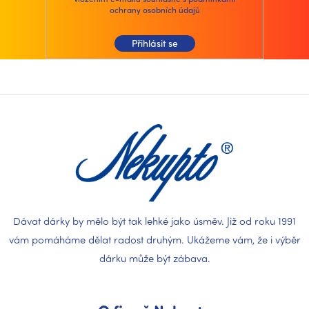
i
ochrany osobních údajů
s
u
Přihlásit se
Z
á
p
a
t
í
Dávat dárky by mělo být tak lehké jako úsměv. Již od roku 1991
vám pomáháme dělat radost druhým. Ukážeme vám, že i výběr
dárku může být zábava.