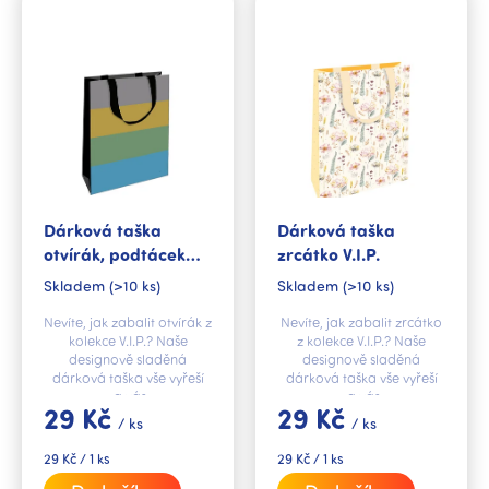
p
i
s
p
r
o
d
u
k
Dárková taška
Dárková taška
t
otvírák, podtácek
zrcátko V.I.P.
ů
V.I.P.
Skladem
(>10 ks)
Skladem
(>10 ks)
Nevíte, jak zabalit otvírák z
Nevíte, jak zabalit zrcátko
kolekce V.I.P.? Naše
z kolekce V.I.P.? Naše
designově sladěná
designově sladěná
dárková taška vše vyřeší
dárková taška vše vyřeší
za vás.
za vás.
29 Kč
29 Kč
/ ks
/ ks
Měrná
Měrná
29 Kč / 1 ks
29 Kč / 1 ks
cena:
cena: