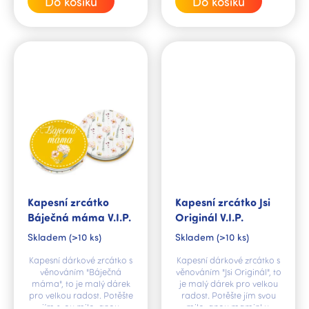
Do košíku
Do košíku
Kapesní zrcátko
Kapesní zrcátko Jsi
Báječná máma V.I.P.
Originál V.I.P.
Skladem
(>10 ks)
Skladem
(>10 ks)
Kapesní dárkové zrcátko s
Kapesní dárkové zrcátko s
věnováním "Báječná
věnováním "Jsi Originál", to
máma", to je malý dárek
je malý dárek pro velkou
pro velkou radost. Potěšte
radost. Potěšte jím svou
jím svou milovanou
milovanou maminku,