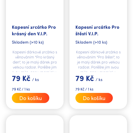
Kapesní zrcátko Pro
Kapesní zrcátko Pro
krásný den V.I.P.
štěstí V.I.P.
Skladem
(>10 ks)
Skladem
(>10 ks)
Kapesní dárkové zrcátko s
Kapesní dárkové zrcátko s
věnováním "Pro krásný
věnováním "Pro štěstí", to
den", to je malý dárek pro
je malý dárek pro velkou
velkou radost. Potěšte jím
radost. Potěšte jím svou
svou milovanou maminku,
milovanou maminku,
79 Kč
79 Kč
dceru, kamarádku či
dceru, kamarádku či
/ ks
/ ks
kolegyni.
kolegyni.
Měrná
Měrná
79 Kč / 1 ks
79 Kč / 1 ks
cena:
cena:
Do košíku
Do košíku