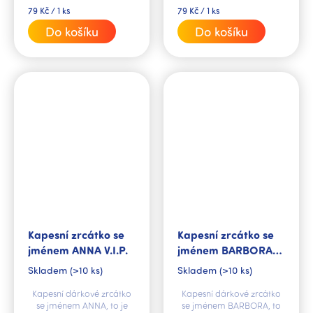
Měrná
Měrná
79 Kč / 1 ks
79 Kč / 1 ks
cena:
cena:
Do košíku
Do košíku
Kapesní zrcátko se
Kapesní zrcátko se
jménem ANNA V.I.P.
jménem BARBORA
V.I.P.
Skladem
(>10 ks)
Skladem
(>10 ks)
Kapesní dárkové zrcátko
Kapesní dárkové zrcátko
se jménem ANNA, to je
se jménem BARBORA, to