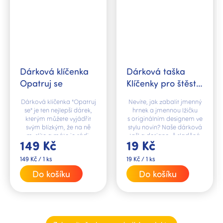
Dárková klíčenka
Dárková taška
Opatruj se
Klíčenky pro štěstí,
bílá
Dárková klíčenka "Opatruj
Nevíte, jak zabalit jmenný
se" je ten nejlepší dárek,
hrnek a jmennou lžičku
kterým můžete vyjádřit
s originálním designem ve
svým blízkým, že na ně
stylu novin? Naše dárková
myslíte a máte je rádi.
taška designově sladěná
149 Kč
19 Kč
s hrnky i lžičkami vše vyřeší
za vás.
Měrná
Měrná
149 Kč / 1 ks
19 Kč / 1 ks
cena:
cena:
Do košíku
Do košíku