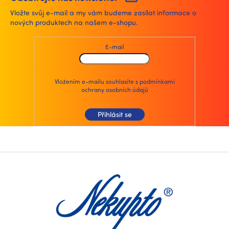
Vložte svůj e-mail a my vám budeme zasílat informace o
nových produktech na našem e-shopu.
E-mail
Vložením e-mailu souhlasíte s
podmínkami
ochrany osobních údajů
Přihlásit se
Z
á
p
a
t
í