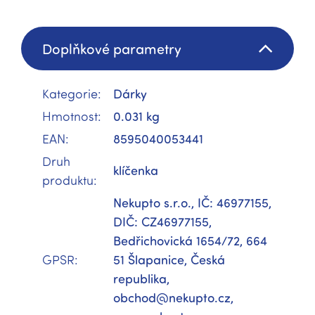
Doplňkové parametry
Kategorie
:
Dárky
Hmotnost
:
0.031 kg
EAN
:
8595040053441
Druh
klíčenka
produktu
:
Nekupto s.r.o., IČ: 46977155,
DIČ: CZ46977155,
Bedřichovická 1654/72, 664
GPSR
:
51 Šlapanice, Česká
republika,
obchod@nekupto.cz,