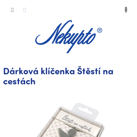
Přejít
Nákup
na
obsah
košík
Dárková klíčenka Štěstí na
cestách