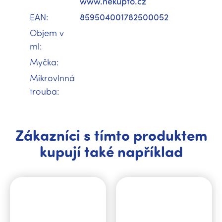
www.nekupto.cz
EAN
:
859504001782500052
Objem v
ml
:
Myčka
:
Mikrovlnná
trouba
:
Zákazníci s tímto produktem
kupují také například