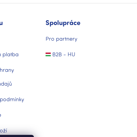
u
Spolupráce
Pro partnery
 platba
B2B - HU
hrany
údajů
 podmínky
e
oží