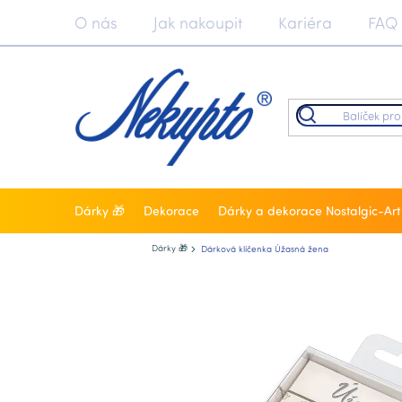
Přejít
O nás
Jak nakoupit
Kariéra
FAQ
na
obsah
Dárky 🎁
Dekorace
Dárky a dekorace Nostalgic-Art
Nekupto.cz
Dárky 🎁
Dárková klíčenka Úžasná žena