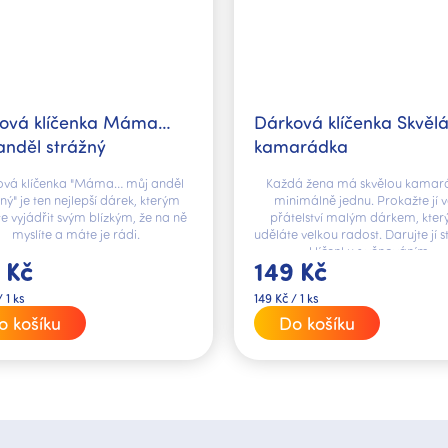
ová klíčenka Máma…
Dárková klíčenka Skvěl
anděl strážný
kamarádka
ová klíčenka "Máma… můj anděl
Každá žena má skvělou kamar
ný" je ten nejlepší dárek, kterým
minimálně jednu. Prokažte jí 
e vyjádřit svým blízkým, že na ně
přátelství malým dárkem, který
myslíte a máte je rádi.
uděláte velkou radost. Darujte jí 
klíčenku s věnováním.
 Kč
149 Kč
Měrná
 1 ks
149 Kč / 1 ks
cena:
o košíku
Do košíku