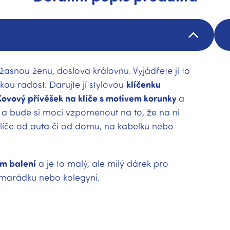
snou ženu, doslova královnu. Vyjádřete jí to
kou radost. Darujte jí stylovou
klíčenku
Kovový přívěšek na klíče s motivem korunky
a
 a bude si moci vzpomenout na to, že na ni
 klíče od auta či od domu, na kabelku nebo
m balení
a je to malý, ale milý dárek pro
amarádku nebo kolegyni.