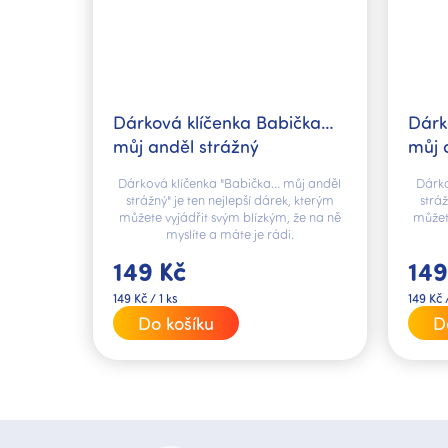
Dárková klíčenka Babička…
Dárk
můj anděl strážný
můj 
Dárková klíčenka "Babička… můj anděl
Dárk
strážný" je ten nejlepší dárek, kterým
stráž
můžete vyjádřit svým blízkým, že na ně
můžet
myslíte a máte je rádi.
149 Kč
149
Měrná
Měrná
149 Kč / 1 ks
149 Kč /
cena:
cena:
Do košíku
D