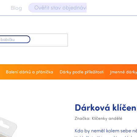
Ověřit stav objednávky 📝
Blog
Balení dárků a přáníčka
Dárky podle příležitosti
Jmenné dárk
Dárková klíče
Značka:
Klíčenky andělé
Kdo by neměl kolem sebe ně