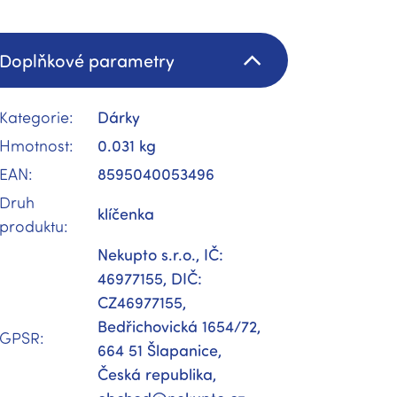
Doplňkové parametry
Kategorie
:
Dárky
Hmotnost
:
0.031 kg
EAN
:
8595040053496
Druh
klíčenka
produktu
:
Nekupto s.r.o., IČ:
46977155, DIČ:
CZ46977155,
Bedřichovická 1654/72,
GPSR
:
664 51 Šlapanice,
Česká republika,