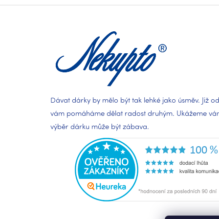
á
p
a
t
í
Dávat dárky by mělo být tak lehké jako úsměv. Již od
vám pomáháme dělat radost druhým. Ukážeme vám,
výběr dárku může být zábava.