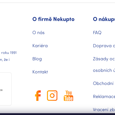
O firmě Nekupto
O nákup
O nás
FAQ
Kariéra
Doprava a
 roku 1991
Blog
Zásady oc
 že i
osobních 
Kontakt
Obchodní
Reklamac
Vracení zb