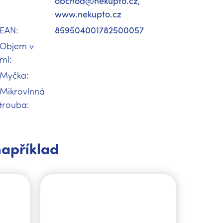
obchod@nekupto.cz,
www.nekupto.cz
EAN
:
859504001782500057
Objem v
ml
:
Myčka
:
Mikrovlnná
trouba
:
například