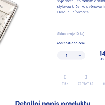
Vyjádřete jí to malým dárkem
stylovou klíčenku s věnován
Detailní informace
Skladem
(>10 ks)
Možnosti doručení
1
Mě
149 
cen
TISK
ZEPTAT SE
H
Detailní popis produktu