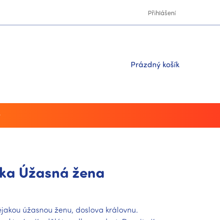
Přihlášení
Nákupní
Prázdný košík
košík
y
nka Úžasná žena
jakou úžasnou ženu, doslova královnu.