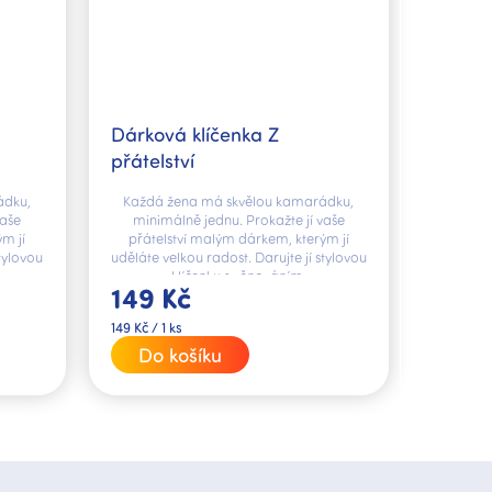
á
Dárková klíčenka Z
přátelství
ádku,
Každá žena má skvělou kamarádku,
vaše
minimálně jednu. Prokažte jí vaše
m jí
přátelství malým dárkem, kterým jí
stylovou
uděláte velkou radost. Darujte jí stylovou
klíčenku s věnováním.
149 Kč
Měrná
149 Kč / 1 ks
cena:
Do košíku