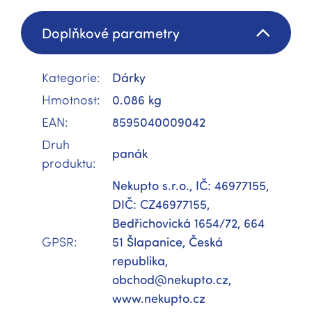
Doplňkové parametry
Kategorie
:
Dárky
Hmotnost
:
0.086 kg
EAN
:
8595040009042
Druh
panák
produktu
:
Nekupto s.r.o., IČ: 46977155,
DIČ: CZ46977155,
Bedřichovická 1654/72, 664
GPSR
:
51 Šlapanice, Česká
republika,
obchod@nekupto.cz,
www.nekupto.cz