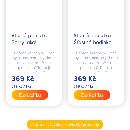
Vtipná placatka
Vtipná placatka
Sorry jako!
Šťastná hodinka
Boříme stereotypy! Proč
Boříme stereotypy! Proč
by i dámy nemohly chodit
by i dámy nemohly chodit
do víru velkoměsta s
do víru velkoměsta s
placatkou? To, co jí
placatkou? To, co jí
doposud chybělo v
doposud chybělo v
369 Kč
369 Kč
kabelce, je stylová
kabelce, je stylová
placatka s vtipným textem
placatka s vtipným textem
Měrná
Měrná
369 Kč / 1 ks
369 Kč / 1 ks
„Sorry jako!“.
„Šťastná hodinka!“.
cena:
cena:
Do košíku
Do košíku
Zobrazit všechny související produkty