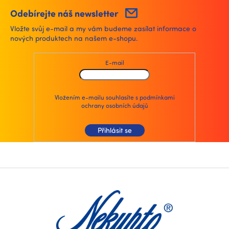
Odebírejte náš newsletter
Vložte svůj e-mail a my vám budeme zasílat informace o
nových produktech na našem e-shopu.
E-mail
Vložením e-mailu souhlasíte s
podmínkami
ochrany osobních údajů
Přihlásit se
Z
á
p
a
t