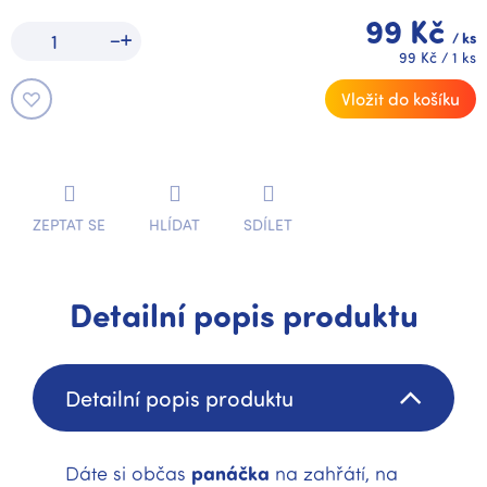
99 Kč
/ ks
Měrná
99 Kč / 1 ks
cena:
Vložit do košíku
ZEPTAT SE
HLÍDAT
SDÍLET
Detailní popis produktu
Detailní popis produktu
Dáte si občas
panáčka
na zahřátí, na