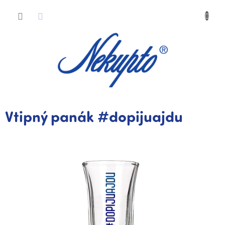
Přejít
Nákup
na
obsah
košík
Vtipný panák #dopijuajdu