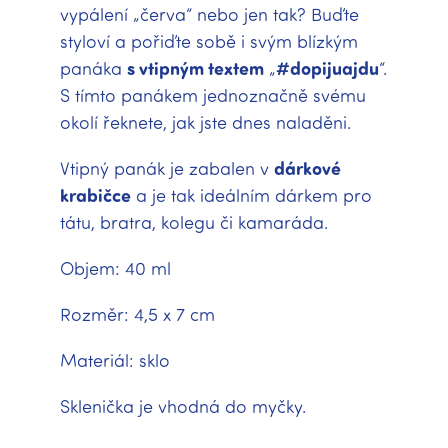
vypálení „červa“ nebo jen tak? Buďte
styloví a pořiďte sobě i svým blízkým
panáka
s vtipným textem
„
#
dopijuajdu
“.
S tímto panákem jednoznačně svému
okolí řeknete, jak jste dnes naladěni.
Vtipný panák je zabalen v
dárkové
krabičce
a je tak ideálním dárkem pro
tátu, bratra, kolegu či kamaráda.
Objem: 40 ml
Rozměr: 4,5 x 7 cm
Materiál: sklo
Sklenička je vhodná do myčky.