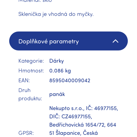
Sklenička je vhodná do myčky.
Doplňkové parametry
Kategorie
:
Dárky
Hmotnost
:
0.086 kg
EAN
:
8595040009042
Druh
panák
produktu
:
Nekupto s.r.o., IČ: 46977155,
DIČ: CZ46977155,
Bedřichovická 1654/72, 664
GPSR
:
51 Šlapanice, Česká