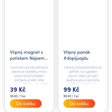
Vtipný magnet s
Vtipný panák
potiskem Nejsem
#dopijuajdu
pořád hladová
Vytvořte si ze své lednice či
Dáte si občas panáčka na
plechové nástěnky místo,
zahřátí, na vypálení
které vás při každém
„červa“ nebo jen tak?
pohledu potěší. Milé
Buďte styloví a pořiďte
vzkazy, obrázky od vašich
sobě i svým blízkým
39 Kč
99 Kč
dětí nebo fotografie z cest
panáka s vtipným textem
si připněte vtipným...
"#dopijuajdu".
Měrná
Měrná
39 Kč / 1 ks
99 Kč / 1 ks
cena:
cena:
Do košíku
Do košíku