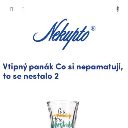
Přejít
Nákup
na
obsah
košík
Vtipný panák Co si nepamatuji,
to se nestalo 2