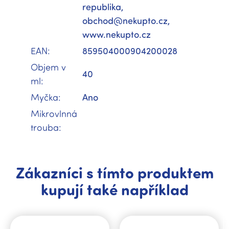
republika,
obchod@nekupto.cz,
www.nekupto.cz
EAN
:
859504000904200028
Objem v
40
ml
:
Myčka
:
Ano
Mikrovlnná
trouba
:
Zákazníci s tímto produktem
kupují také například