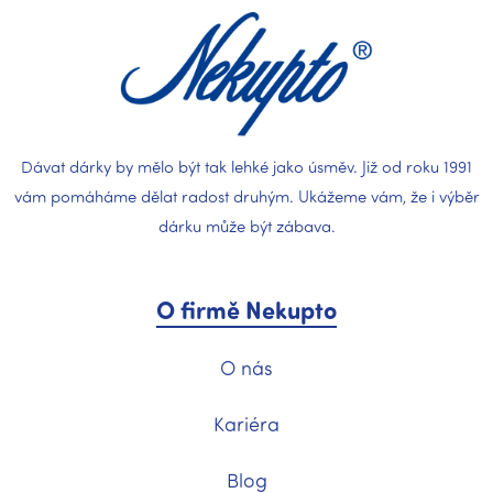
a
t
í
Dávat dárky by mělo být tak lehké jako úsměv. Již od roku 1991
vám pomáháme dělat radost druhým. Ukážeme vám, že i výběr
dárku může být zábava.
O firmě Nekupto
O nás
Kariéra
Blog