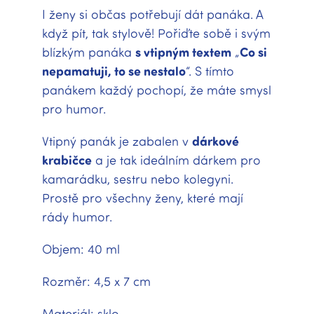
I ženy si občas potřebují dát panáka. A
když pít, tak stylově! Pořiďte sobě i svým
blízkým panáka
s vtipným textem
„
Co si
nepamatuji, to se nestalo
“. S tímto
panákem každý pochopí, že máte smysl
pro humor.
Vtipný panák je zabalen v
dárkové
krabičce
a je tak ideálním dárkem pro
kamarádku, sestru nebo kolegyni.
Prostě pro všechny ženy, které mají
rády humor.
Objem: 40 ml
Rozměr: 4,5 x 7 cm
Materiál: sklo