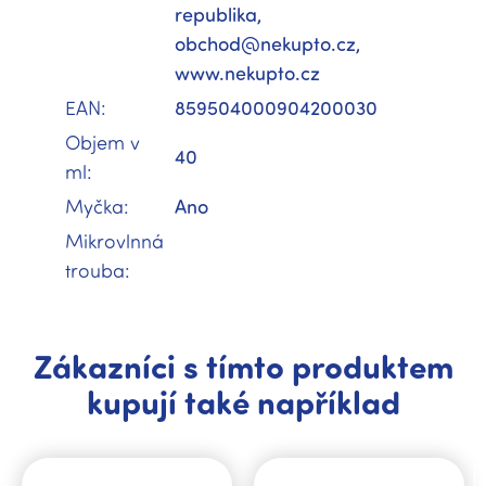
republika,
obchod@nekupto.cz,
www.nekupto.cz
EAN
:
859504000904200030
Objem v
40
ml
:
Myčka
:
Ano
Mikrovlnná
trouba
:
Zákazníci s tímto produktem
kupují také například