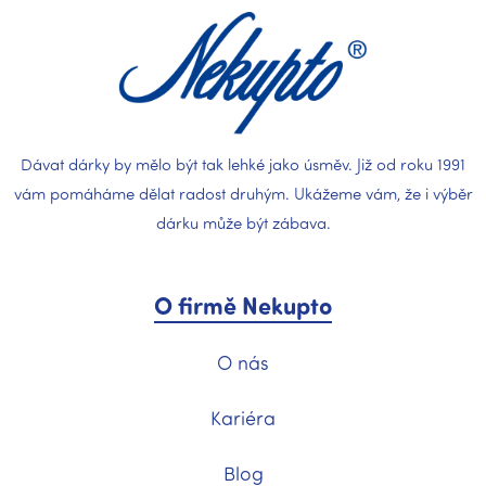
a
t
í
Dávat dárky by mělo být tak lehké jako úsměv. Již od roku 1991
vám pomáháme dělat radost druhým. Ukážeme vám, že i výběr
dárku může být zábava.
O firmě Nekupto
O nás
Kariéra
Blog