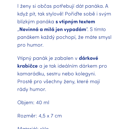
I ženy si občas potřebují dát panáka. A
když pít, tak stylově! Pořiďte sobě i svým
blízkým panáka
s vtipným textem
„
Nevinná a milá jen vypadám
“. S tímto
panákem každý pochopí, že máte smysl
pro humor.
Vtipný panák je zabalen v
dárkové
krabičce
a je tak ideálním dárkem pro
kamarádku, sestru nebo kolegyni.
Prostě pro všechny ženy, které mají
rády humor.
Objem: 40 ml
Rozměr: 4,5 x 7 cm
Materiál: sklo