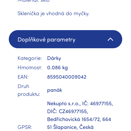
Sklenička je vhodná do myčky.
Doplňkové parametry
Kategorie
:
Dárky
Hmotnost
:
0.086 kg
EAN
:
8595040009042
Druh
panák
produktu
:
Nekupto s.r.o., IČ: 46977155,
DIČ: CZ46977155,
Bedřichovická 1654/72, 664
GPSR
:
51 Šlapanice, Česká