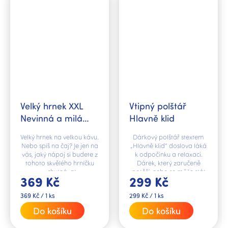
Velký hrnek XXL
Vtipný polštář
Nevinná a milá…
Hlavně klid
Velký hrnek na velkou kávu.
Dárkový polštář stextem
Nebo spíš na čaj? Je jen na
„Hlavně klid“ doslova láká
vás, jaký nápoj si budete z
k odpočinku a relaxaci.
tohoto skvělého hrníčku
Dárek, který zaručeně
vychutnávat.
potěší, nebo se může stát
369 Kč
299 Kč
krásným doplňkem
vašeho interiéru.
Měrná
Měrná
369 Kč / 1 ks
299 Kč / 1 ks
cena:
cena:
Do košíku
Do košíku