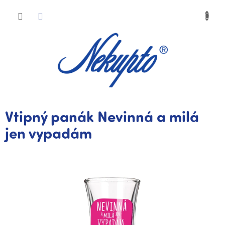
Přejít
Nákup
na
obsah
košík
Vtipný panák Nevinná a milá
jen vypadám